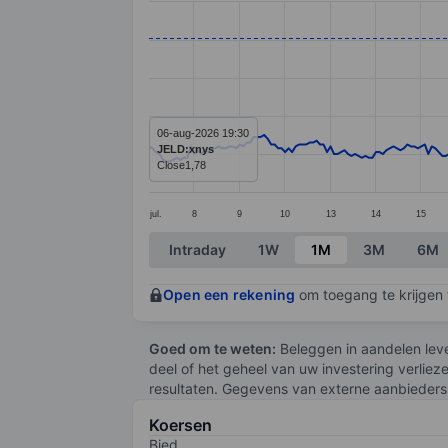
Line chart with 294 data points.
The chart has 1 X axis displaying categ
The chart has 1 Y axis displaying value
06-aug-2026 19:30
JELD:xnys
Close
1,78
jul.
8
9
10
13
14
15
End of interactive chart.
Intraday
1W
1M
3M
6M
Open een rekening
om toegang te krijgen t
Goed om te weten:
Beleggen in aandelen leve
deel of het geheel van uw investering verliez
resultaten. Gegevens van externe aanbieders 
Koersen
Bied