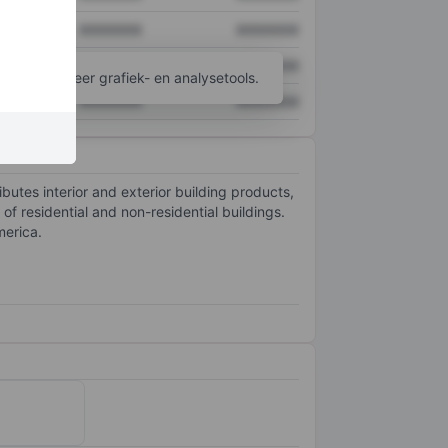
XXXXXXX
XXXXXXX
XXXXXXX
XXXXXXX
ijgen tot meer grafiek- en analysetools.
XXXXXXX
XXXXXXX
tes interior and exterior building products,
of residential and non-residential buildings.
merica.