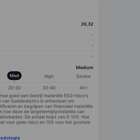
26,32
-
-
-
Medium
Med
High
Severe
20-30
30-40
40+
 hoe goed een bedrijf materiële ESG-risico's
e van Sustainalytics is ontworpen om
tificeren en begrijpen van financieel materiële
en hoe deze de langetermijnprestaties van
ïnvloeden. De schaal loopt van 0-100. Hoe
taat voor geen risico en 100 voor het grootste
hodologie