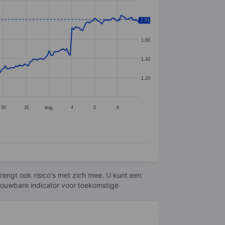
1,81
1,80
1,60
1,40
1,20
30
31
aug.
4
5
6
engt ook risico's met zich mee. U kunt een
trouwbare indicator voor toekomstige