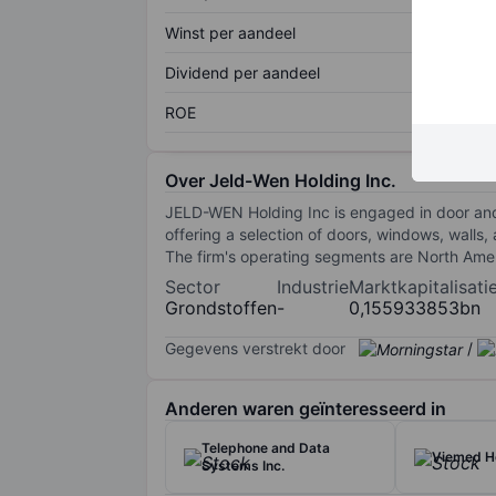
Winst per aandeel
Dividend per aandeel
ROE
Over Jeld-Wen Holding Inc.
JELD-WEN Holding Inc is engaged in door and
offering a selection of doors, windows, walls,
The firm's operating segments are North Ameri
Sector
Industrie
Marktkapitalisati
Grondstoffen
-
0,155933853bn
Gegevens verstrekt door
/
Anderen waren geïnteresseerd in
Telephone and Data
Viemed He
Systems Inc.