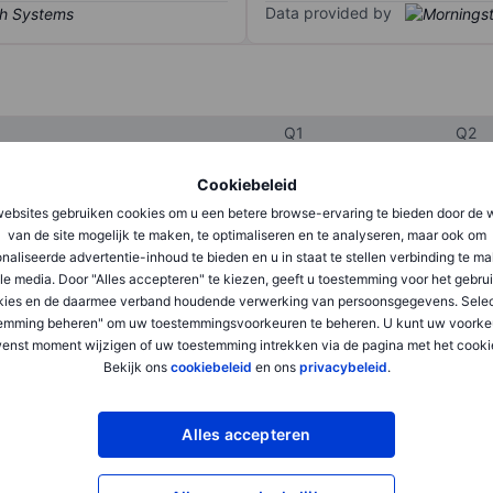
Data provided by
Q1
Q2
Cookiebeleid
XXXXXXX
XXXXXXX
ebsites gebruiken cookies om u een betere browse-ervaring te bieden door de 
van de site mogelijk te maken, te optimaliseren en te analyseren, maar ook om
XXXXXXX
XXXXXXX
naliseerde advertentie-inhoud te bieden en u in staat te stellen verbinding te m
le media. Door "Alles accepteren" te kiezen, geeft u toestemming voor het gebru
XXXXXXX
XXXXXXX
kies en de daarmee verband houdende verwerking van persoonsgegevens. Selec
emming beheren" om uw toestemmingsvoorkeuren te beheren. U kunt uw voorke
enst moment wijzigen of uw toestemming intrekken via de pagina met het cooki
XXXXXXX
XXXXXXX
Bekijk ons
cookiebeleid
en ons
privacybeleid
.
XXXXXXX
XXXXXXX
Alles accepteren
XXXXXXX
XXXXXXX