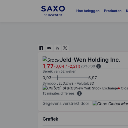
Hoe beleggen
Producten
K
Jeld-Wen Holding Inc.
1,77
-0,04
/
-2,21%
20:10:00
Bereik van 52 weken
0,93
6,97
Symbool
JELD:xnys
Valuta
USD
New York Stock Exchange
Clo
15 minutes différées
Gegevens verstrekt door
Grafiek
Chart