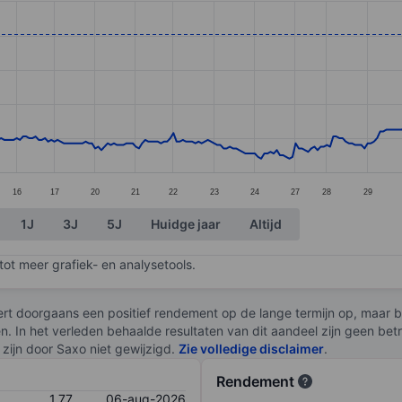
ories.
s. Data ranges from 1.08 to 1.85.
16
17
20
21
22
23
24
27
28
29
1J
3J
5J
Huidge jaar
Altijd
ot meer grafiek- en analysetools.
rt doorgaans een positief rendement op de lange termijn op, maar br
en. In het verleden behaalde resultaten van dit aandeel zijn geen be
zijn door Saxo niet gewijzigd.
Zie volledige disclaimer
.
Rendement
1,77
06-aug-2026