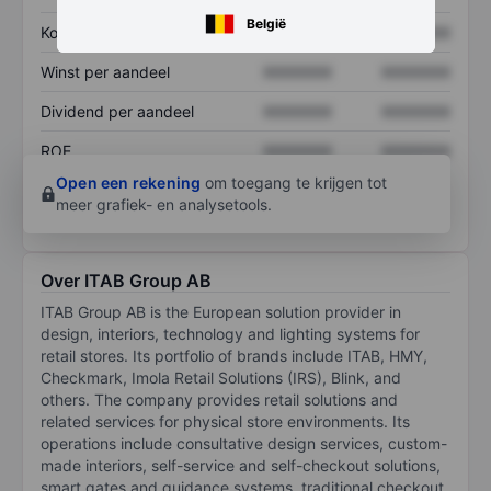
België
Koers/omzetratio
XXXXXXX
XXXXXXX
Winst per aandeel
XXXXXXX
XXXXXXX
Dividend per aandeel
XXXXXXX
XXXXXXX
ROE
XXXXXXX
XXXXXXX
Open een rekening
om toegang te krijgen tot
meer grafiek- en analysetools.
Over ITAB Group AB
ITAB Group AB is the European solution provider in
design, interiors, technology and lighting systems for
retail stores. Its portfolio of brands include ITAB, HMY,
Checkmark, Imola Retail Solutions (IRS), Blink, and
others. The company provides retail solutions and
related services for physical store environments. Its
operations include consultative design services, custom-
made interiors, self-service and self-checkout solutions,
smart gates and guidance systems, traditional checkout