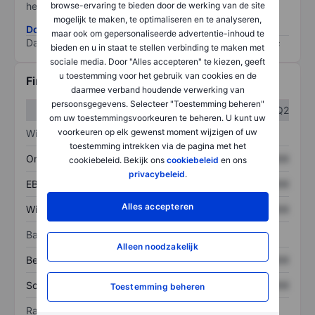
browse-ervaring te bieden door de werking van de site
het grootste risico).
mogelijk te maken, te optimaliseren en te analyseren,
Download de ESG-risicomethodologie
maar ook om gepersonaliseerde advertentie-inhoud te
Data provided by
/
bieden en u in staat te stellen verbinding te maken met
sociale media. Door "Alles accepteren" te kiezen, geeft
u toestemming voor het gebruik van cookies en de
Financiële gegevens
daarmee verband houdende verwerking van
persoonsgegevens. Selecteer "Toestemming beheren"
Q1
Q2
om uw toestemmingsvoorkeuren te beheren. U kunt uw
voorkeuren op elk gewenst moment wijzigen of uw
Winst/verlies
toestemming intrekken via de pagina met het
Omzet
XXXXXXX
XXXXXXX
cookiebeleid. Bekijk ons
cookiebeleid
en ons
privacybeleid
.
EBITDA
XXXXXXX
XXXXXXX
Alles accepteren
Winst
XXXXXXX
XXXXXXX
Balans
Alleen noodzakelijk
Bezittingen
XXXXXXX
XXXXXXX
Schulden
XXXXXXX
XXXXXXX
Toestemming beheren
Ratio's