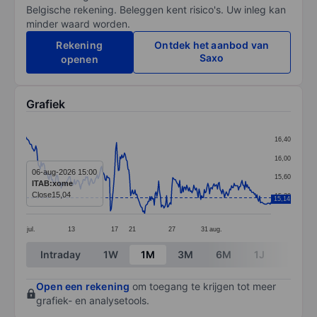
Belgische rekening. Beleggen kent risico's. Uw inleg kan
minder waard worden.
Rekening
Ontdek het aanbod van
Saxo
openen
Grafiek
Chart
16,40
Line chart with 280 data points.
16,00
The chart has 1 X axis displaying categories.
06-aug-2026 15:00
15,60
ITAB:xome
The chart has 1 Y axis displaying values. Data ranges f
Close
15,04
15,20
15,14
jul.
13
17
21
27
31
aug.
End of interactive chart.
Intraday
1W
1M
3M
6M
1J
3J
Open een rekening
om toegang te krijgen tot meer
grafiek- en analysetools.