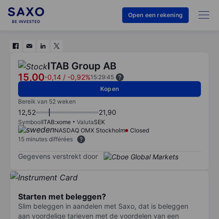
Open een rekening
ITAB Group AB
15,00
-0,14
/
-0,92%
15:29:45
Kopen
Bereik van 52 weken
12,52
21,90
Symbool
ITAB:xome
Valuta
SEK
NASDAQ OMX Stockholm
Closed
15 minutes différées
Gegevens verstrekt door
Starten met beleggen?
Slim beleggen in aandelen met Saxo, dat is beleggen
aan voordelige tarieven met de voordelen van een