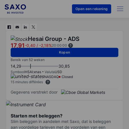
Open een rekening
Hesai Group - ADS
17,91
-0,40
/
-2,18%
20:00:00
Kopen
Bereik van 52 weken
14,29
30,85
Symbool
HSAI:xnas
Valuta
USD
NASDAQ
Closed
15 minutes différées
Gegevens verstrekt door
Starten met beleggen?
Slim beleggen in aandelen met Saxo, dat is beleggen
aan voordelige tarieven met de voordelen van een