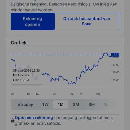
Belgische rekening. Beleggen kent risico's. Uw inleg kan
minder waard worden.
Rekening
Ontdek het aanbod van
Saxo
openen
Grafiek
Chart
18,31
18,00
Line chart with 299 data points.
17,00
The chart has 1 X axis displaying categories.
05-aug-2026 19:30
16,00
HSAI:xnas
The chart has 1 Y axis displaying values. Data ranges 
Close
17,93
15,00
jul.
10
14
20
24
28
aug.
End of interactive chart.
Intraday
1W
1M
3M
6M
1J
3J
Open een rekening
om toegang te krijgen tot meer
grafiek- en analysetools.