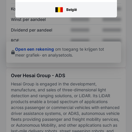
Koers/omzetratio
XXXXXXX
XXXXXXX
België
Winst per aandeel
XXXXXXX
XXXXXXX
Dividend per aandeel
XXXXXXX
XXXXXXX
ROE
XXXXXXX
XXXXXXX
Open een rekening
om toegang te krijgen tot
meer grafiek- en analysetools.
Over Hesai Group - ADS
Hesai Group is engaged in the development,
manufacture, and sales of three-dimensional light
detection and ranging solutions, or LiDAR. Its LiDAR
products enable a broad spectrum of applications
across passenger or commercial vehicles with enhanced
driver assistance systems, or ADAS, autonomous vehicle
fleets providing passenger and freight mobility services,
or Autonomous Mobility, and other applications such as
last-mile delivery robots, street sweeping robots, and