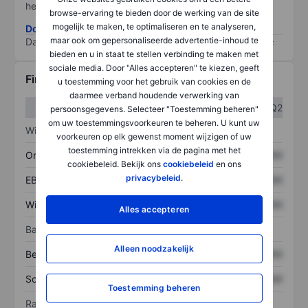
het grootste risico).
browse-ervaring te bieden door de werking van de site
mogelijk te maken, te optimaliseren en te analyseren,
Download de ESG-risicomethodologie
maar ook om gepersonaliseerde advertentie-inhoud te
Data provided by
/
bieden en u in staat te stellen verbinding te maken met
sociale media. Door "Alles accepteren" te kiezen, geeft
Financiële gegevens
u toestemming voor het gebruik van cookies en de
daarmee verband houdende verwerking van
Q1
Q2
persoonsgegevens. Selecteer "Toestemming beheren"
om uw toestemmingsvoorkeuren te beheren. U kunt uw
Winst/verlies
voorkeuren op elk gewenst moment wijzigen of uw
toestemming intrekken via de pagina met het
Omzet
XXXXXXX
XXXXXXX
cookiebeleid. Bekijk ons
cookiebeleid
en ons
privacybeleid
.
EBITDA
XXXXXXX
XXXXXXX
Winst
XXXXXXX
XXXXXXX
Alles accepteren
Balans
Alleen noodzakelijk
Bezittingen
XXXXXXX
XXXXXXX
Schulden
XXXXXXX
XXXXXXX
Toestemming beheren
Ratio's