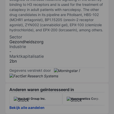
binding to H3 receptors and is used for the treatment of
cataplexy in adult patients with narcolepsy. The other
drug candidates in its pipeline are Pitolisant, HBS-102
(MCHR1 antagonist), BP1.15205 (orexin-2 receptor
agonist), ZYN002 (cannabidiol gel), EPX-100 (clemizole
hydrochloride), and EPX-200 (lorcaserin), among others.
Sector
Gezondheidszorg
Industrie
-
Marktkapitalisatie
2bn
Gegevens verstrekt door
/
Anderen waren geïnteresseerd in
Hackett Group Inc.
Haemonetics Corp.
Bekijk alle aandelen