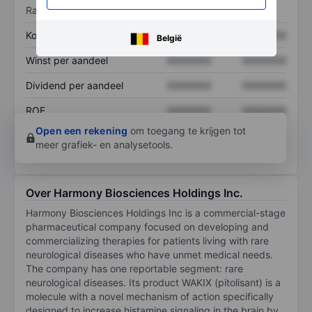
Ratio's
Koers/omzetratio
XXXXXXX
XXXXXXX
België
Winst per aandeel
XXXXXXX
XXXXXXX
Dividend per aandeel
XXXXXXX
XXXXXXX
ROE
XXXXXXX
XXXXXXX
Open een rekening
om toegang te krijgen tot
meer grafiek- en analysetools.
Over Harmony Biosciences Holdings Inc.
Harmony Biosciences Holdings Inc is a commercial-stage
pharmaceutical company focused on developing and
commercializing therapies for patients living with rare
neurological diseases who have unmet medical needs.
The company has one reportable segment: rare
neurological diseases. Its product WAKIX (pitolisant) is a
molecule with a novel mechanism of action specifically
designed to increase histamine signaling in the brain by