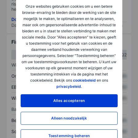
risico, hoe beter (0 staat voor geen risico en 100 voor
Onze websites gebruiken cookies om u een betere
het grootste risico).
browse-ervaring te bieden door de werking van de site
mogelijk te maken, te optimaliseren en te analyseren,
Download de ESG-risicomethodologie
Data provided by
/
maar ook om gepersonaliseerde advertentie-inhoud te
bieden en u in staat te stellen verbinding te maken met
sociale media. Door "Alles accepteren" te kiezen, geeft
Financiële gegevens
u toestemming voor het gebruik van cookies en de
daarmee verband houdende verwerking van
Q1
Q2
persoonsgegevens. Selecteer "Toestemming beheren"
om uw toestemmingsvoorkeuren te beheren. U kunt uw
Winst/verlies
voorkeuren op elk gewenst moment wijzigen of uw
toestemming intrekken via de pagina met het
Omzet
XXXXXXX
XXXXXXX
cookiebeleid. Bekijk ons
cookiebeleid
en ons
privacybeleid
.
EBITDA
XXXXXXX
XXXXXXX
Winst
XXXXXXX
XXXXXXX
Alles accepteren
Balans
Alleen noodzakelijk
Bezittingen
XXXXXXX
XXXXXXX
Schulden
XXXXXXX
XXXXXXX
Toestemming beheren