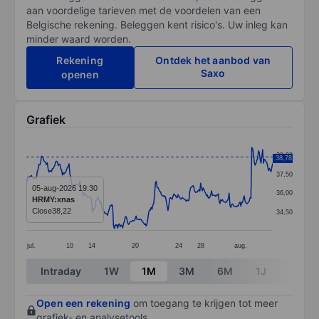
aan voordelige tarieven met de voordelen van een
Belgische rekening. Beleggen kent risico's. Uw inleg kan
minder waard worden.
Rekening
Ontdek het aanbod van
Saxo
openen
Grafiek
Chart
39,00
38,78
Line chart with 295 data points.
37,50
The chart has 1 X axis displaying categories.
05-aug-2026 19:30
36,00
HRMY:xnas
The chart has 1 Y axis displaying values. Data ranges 
Close
38,22
34,50
jul.
10
14
20
24
28
aug.
End of interactive chart.
Intraday
1W
1M
3M
6M
1J
3J
Open een rekening
om toegang te krijgen tot meer
grafiek- en analysetools.