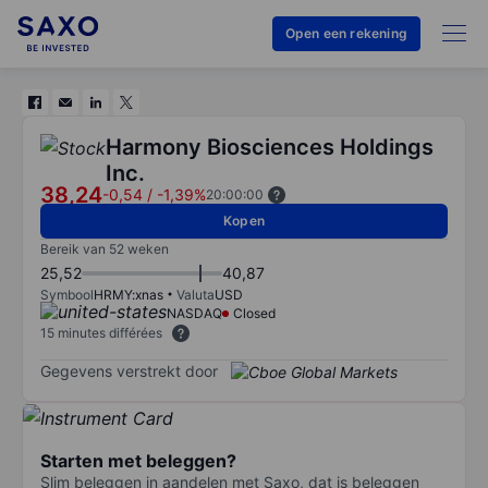
Open een rekening
Harmony Biosciences Holdings
Inc.
38,24
-0,54
/
-1,39%
20:00:00
Kopen
Bereik van 52 weken
25,52
40,87
Symbool
HRMY:xnas
Valuta
USD
NASDAQ
Closed
15 minutes différées
Gegevens verstrekt door
Starten met beleggen?
Slim beleggen in aandelen met Saxo, dat is beleggen