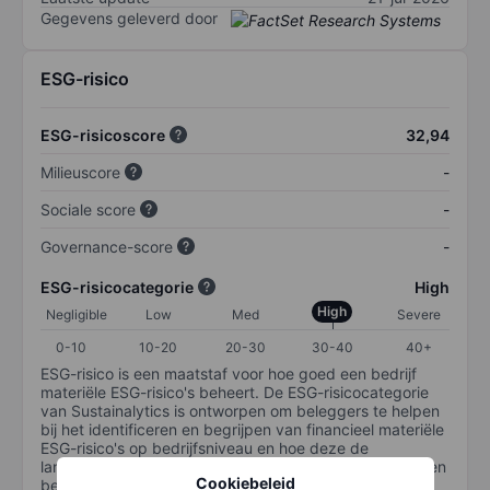
Gegevens geleverd door
ESG-risico
ESG-risicoscore
32,94
Milieuscore
-
Sociale score
-
Governance-score
-
ESG-risicocategorie
High
High
Negligible
Low
Med
Severe
0-10
10-20
20-30
30-40
40+
ESG-risico is een maatstaf voor hoe goed een bedrijf
materiële ESG-risico's beheert. De ESG-risicocategorie
van Sustainalytics is ontworpen om beleggers te helpen
bij het identificeren en begrijpen van financieel materiële
ESG-risico's op bedrijfsniveau en hoe deze de
langetermijnprestaties van aandelenbeleggingen kunnen
Cookiebeleid
beïnvloeden. De schaal loopt van 0-100. Hoe lager het