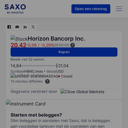
Open een rekening
Horizon Bancorp Inc.
20,42
-0,06
/
-0,29%
20:00:00
Kopen
Bereik van 52 weken
14,84
21,04
Symbool
HBNC:xnas
Valuta
USD
NASDAQ
Closed
15 minutes différées
Gegevens verstrekt door
Starten met beleggen?
Slim beleggen in aandelen met Saxo, dat is beleggen
aan voordelige tarieven met de voordelen van een