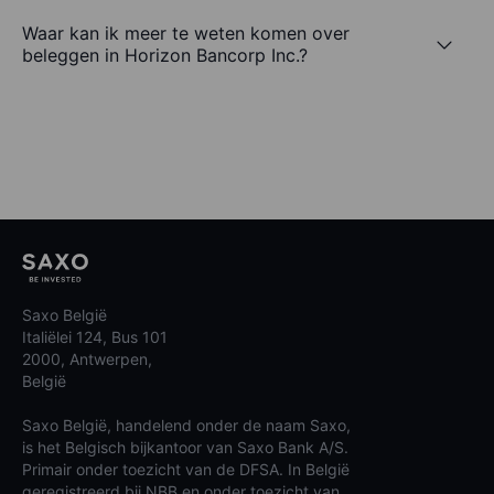
Waar kan ik meer te weten komen over
beleggen in Horizon Bancorp Inc.?
Saxo België
Italiëlei 124, Bus 101
2000, Antwerpen,
België
Saxo België, handelend onder de naam Saxo,
is het Belgisch bijkantoor van Saxo Bank A/S.
Primair onder toezicht van de DFSA. In België
geregistreerd bij NBB en onder toezicht van