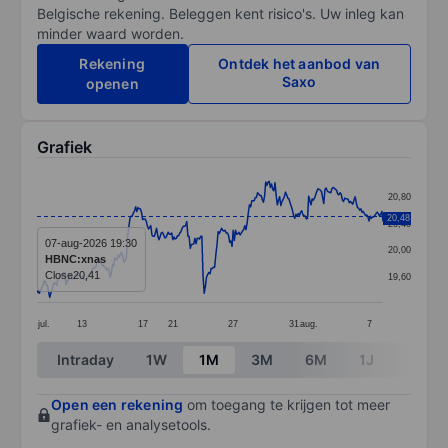
Belgische rekening. Beleggen kent risico's. Uw inleg kan
minder waard worden.
Rekening
Ontdek het aanbod van
Saxo
openen
Grafiek
Chart
20,80
Line chart with 299 data points.
20,48
20,40
The chart has 1 X axis displaying categories.
07-aug-2026 19:30
20,00
HBNC:xnas
The chart has 1 Y axis displaying values. Data ranges 
Close
20,41
19,60
jul.
13
17
21
27
31
aug.
7
End of interactive chart.
Intraday
1W
1M
3M
6M
1J
3J
Open een rekening
om toegang te krijgen tot meer
grafiek- en analysetools.