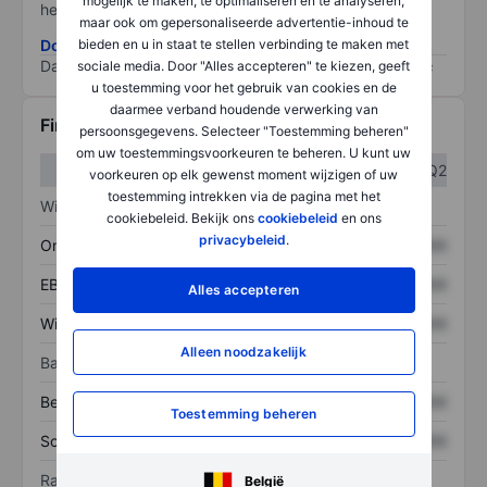
mogelijk te maken, te optimaliseren en te analyseren,
het grootste risico).
maar ook om gepersonaliseerde advertentie-inhoud te
bieden en u in staat te stellen verbinding te maken met
Download de ESG-risicomethodologie
Data provided by
/
sociale media. Door "Alles accepteren" te kiezen, geeft
u toestemming voor het gebruik van cookies en de
daarmee verband houdende verwerking van
Financiële gegevens
persoonsgegevens. Selecteer "Toestemming beheren"
om uw toestemmingsvoorkeuren te beheren. U kunt uw
Q1
Q2
voorkeuren op elk gewenst moment wijzigen of uw
toestemming intrekken via de pagina met het
Winst/verlies
cookiebeleid. Bekijk ons
cookiebeleid
en ons
privacybeleid
.
Omzet
XXXXXXX
XXXXXXX
EBITDA
XXXXXXX
XXXXXXX
Alles accepteren
Winst
XXXXXXX
XXXXXXX
Alleen noodzakelijk
Balans
Bezittingen
XXXXXXX
XXXXXXX
Toestemming beheren
Schulden
XXXXXXX
XXXXXXX
Ratio's
België