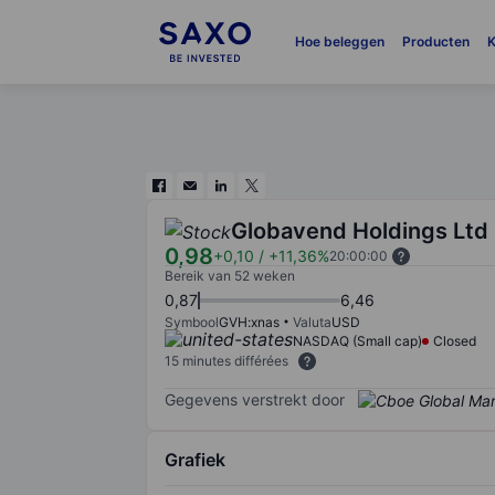
Hoe beleggen
Producten
K
Globavend Holdings Ltd
0,98
+0,10
/
+11,36%
20:00:00
Bereik van 52 weken
0,87
6,46
Symbool
GVH:xnas
Valuta
USD
NASDAQ (Small cap)
Closed
15 minutes différées
Gegevens verstrekt door
Grafiek
Chart