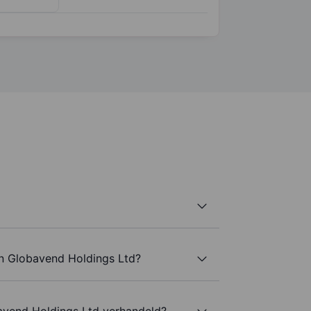
an Globavend Holdings Ltd?
avend Holdings Ltd verhandeld?