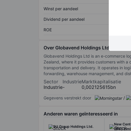
Winst per aandeel
Dividend per aandeel
ROE
Over Globavend Holdings Ltd
Globavend Holdings Ltd is an e-commerce logi
Zealand, where it provides customers with a o
transportation and delivery. It operates in log
forwarding, warehouse management, and distr
Sector
Industrie
Marktkapitalisatie
Industrie
-
0,002125615bn
Gegevens verstrekt door
/
Anderen waren geïnteresseerd in
New Centu
SU Group Holdings Ltd.
(BVI) Lim