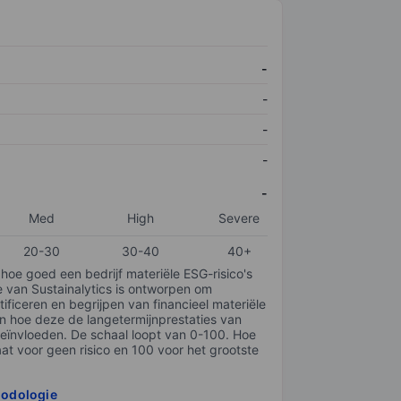
-
-
-
-
-
Med
High
Severe
20-30
30-40
40+
 hoe goed een bedrijf materiële ESG-risico's
e van Sustainalytics is ontworpen om
tificeren en begrijpen van financieel materiële
en hoe deze de langetermijnprestaties van
ïnvloeden. De schaal loopt van 0-100. Hoe
taat voor geen risico en 100 voor het grootste
hodologie