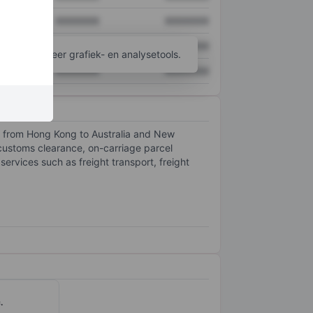
XXXXXXX
XXXXXXX
XXXXXXX
XXXXXXX
ijgen tot meer grafiek- en analysetools.
XXXXXXX
XXXXXXX
es from Hong Kong to Australia and New
 customs clearance, on-carriage parcel
 services such as freight transport, freight
.