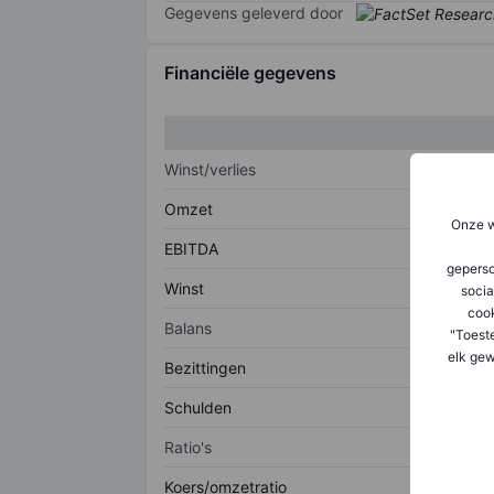
Gegevens geleverd door
Financiële gegevens
Winst/verlies
Omzet
Onze w
EBITDA
geperso
Winst
socia
coo
Balans
"Toest
elk gew
Bezittingen
Schulden
Ratio's
Koers/omzetratio