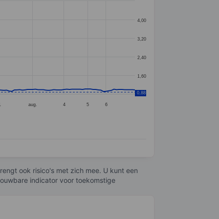
4,00
3,20
2,40
1,60
0,88
1
aug.
4
5
6
engt ook risico's met zich mee. U kunt een
trouwbare indicator voor toekomstige