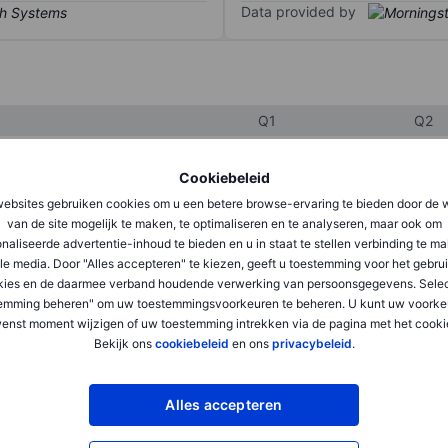
Data provided by
Q1
Q2
Cookiebeleid
XXXXXXX
XXXXXXX
ebsites gebruiken cookies om u een betere browse-ervaring te bieden door de 
van de site mogelijk te maken, te optimaliseren en te analyseren, maar ook om
XXXXXXX
XXXXXXX
naliseerde advertentie-inhoud te bieden en u in staat te stellen verbinding te m
XXXXXXX
XXXXXXX
le media. Door "Alles accepteren" te kiezen, geeft u toestemming voor het gebru
kies en de daarmee verband houdende verwerking van persoonsgegevens. Selec
emming beheren" om uw toestemmingsvoorkeuren te beheren. U kunt uw voorke
enst moment wijzigen of uw toestemming intrekken via de pagina met het cooki
XXXXXXX
XXXXXXX
Bekijk ons
cookiebeleid
en ons
privacybeleid
.
XXXXXXX
XXXXXXX
Alles accepteren
XXXXXXX
XXXXXXX