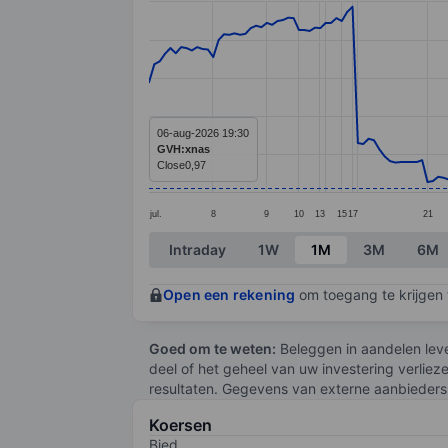
Line chart with 192 data points.
The chart has 1 X axis displaying categ
The chart has 1 Y axis displaying values
06-aug-2026 19:30
GVH:xnas
Close
0,97
jul.
8
9
10
13
15
17
21
End of interactive chart.
Intraday
1W
1M
3M
6M
Open een rekening
om toegang te krijgen t
Goed om te weten:
Beleggen in aandelen leve
deel of het geheel van uw investering verliez
resultaten. Gegevens van externe aanbieders 
Koersen
Bied