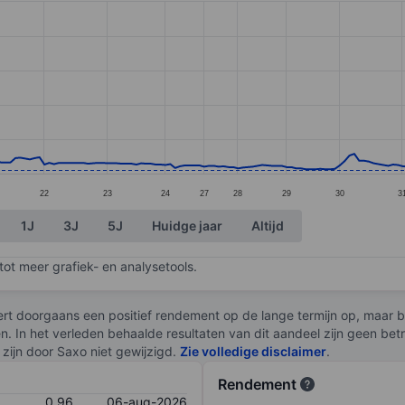
ories.
. Data ranges from 0.9 to 4.7.
22
23
24
27
28
29
30
3
1J
3J
5J
Huidge jaar
Altijd
ot meer grafiek- en analysetools.
rt doorgaans een positief rendement op de lange termijn op, maar br
en. In het verleden behaalde resultaten van dit aandeel zijn geen be
zijn door Saxo niet gewijzigd.
Zie volledige disclaimer
.
Rendement
0,96
06-aug-2026