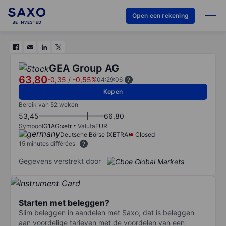
Open een rekening
GEA Group AG
63,80
-0,35
/
-0,55%
04:29:06
Kopen
Bereik van 52 weken
53,45
66,80
Symbool
G1AG:xetr
Valuta
EUR
Deutsche Börse (XETRA)
Closed
15 minutes différées
Gegevens verstrekt door
Starten met beleggen?
Slim beleggen in aandelen met Saxo, dat is beleggen
aan voordelige tarieven met de voordelen van een