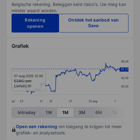
Belgische rekening. Beleggen kent risico's. Uw inleg kan
minder waard worden.
Rekening
Ontdek het aanbod van
Saxo
openen
Grafiek
Chart
66,00
Line chart with 374 data points.
64,15
64,00
The chart has 1 X axis displaying categories.
07-aug-2026 15:00
62,00
G1AG:xetr
The chart has 1 Y axis displaying values. Data ranges 
Close
63,80
60,00
jul.
13
17
21
27
31
aug.
7
End of interactive chart.
Intraday
1W
1M
3M
6M
1J
3J
Open een rekening
om toegang te krijgen tot meer
grafiek- en analysetools.