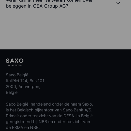
Waar kan ik meer te weten komen over
beleggen in GEA Group AG?
Saxo België
Italiëlei 124, Bus 101
2000, Antwerpen,
België
Saxo België, handelend onder de naam Saxo,
is het Belgisch bijkantoor van Saxo Bank A/S.
Primair onder toezicht van de DFSA. In België
geregistreerd bij NBB en onder toezicht van
de FSMA en NBB.