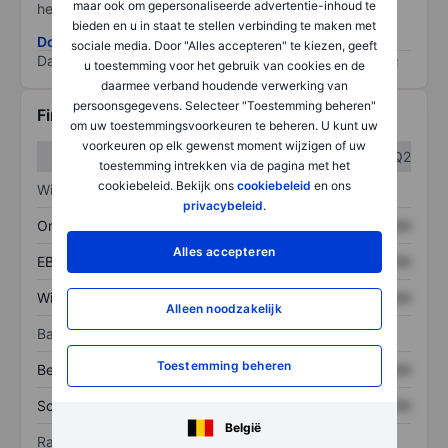
maar ook om gepersonaliseerde advertentie-inhoud te
het grootste risico).
bieden en u in staat te stellen verbinding te maken met
Download de ESG-risicomethodologie
sociale media. Door "Alles accepteren" te kiezen, geeft
Data provided by
/
u toestemming voor het gebruik van cookies en de
daarmee verband houdende verwerking van
persoonsgegevens. Selecteer "Toestemming beheren"
Financiële gegevens
om uw toestemmingsvoorkeuren te beheren. U kunt uw
voorkeuren op elk gewenst moment wijzigen of uw
Q1
Q2
toestemming intrekken via de pagina met het
cookiebeleid. Bekijk ons
cookiebeleid
en ons
Winst/verlies
privacybeleid
.
Omzet
XXXXXXX
XXXXXXX
Alles accepteren
EBITDA
XXXXXXX
XXXXXXX
Winst
XXXXXXX
XXXXXXX
Alleen noodzakelijk
Balans
Toestemming beheren
Bezittingen
XXXXXXX
XXXXXXX
Schulden
XXXXXXX
XXXXXXX
België
Ratio's