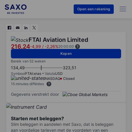
Open een rekening
FTAI Aviation Limited
216,24
-4,99
/
-2,26%
20:00:00
Kopen
Bereik van 52 weken
134,49
323,51
Symbool
FTAI:xnas
Valuta
USD
NASDAQ
Closed
15 minutes différées
Gegevens verstrekt door
Starten met beleggen?
Slim beleggen in aandelen met Saxo, dat is beleggen
aan voordelige tarieven met de voordelen van een