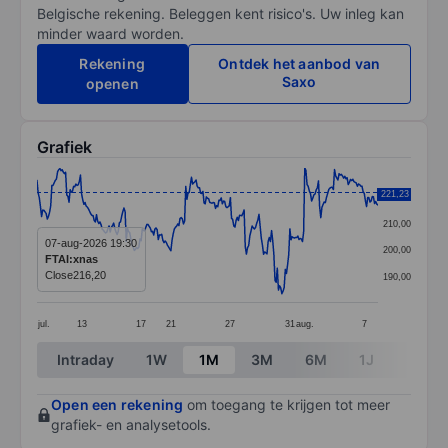
Belgische rekening. Beleggen kent risico's. Uw inleg kan
minder waard worden.
Rekening
Ontdek het aanbod van
Saxo
openen
Grafiek
Chart
221,23
220,00
Line chart with 299 data points.
210,00
The chart has 1 X axis displaying categories.
07-aug-2026 19:30
200,00
FTAI:xnas
The chart has 1 Y axis displaying values. Data ranges 
Close
216,20
190,00
jul.
13
17
21
27
31
aug.
7
End of interactive chart.
Intraday
1W
1M
3M
6M
1J
3J
Open een rekening
om toegang te krijgen tot meer
grafiek- en analysetools.