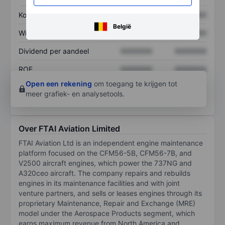
Koers/omzetratio
XXXXXXX
XXXXXXX
België
Winst per aandeel
XXXXXXX
XXXXXXX
Dividend per aandeel
XXXXXXX
XXXXXXX
ROE
XXXXXXX
XXXXXXX
Open een rekening
om toegang te krijgen tot
meer grafiek- en analysetools.
Over FTAI Aviation Limited
FTAI Aviation Ltd is an independent engine maintenance
platform focused on the CFM56-5B, CFM56-7B, and
V2500 aircraft engines, which power the 737NG and
A320ceo aircraft. The company repairs and rebuilds
engines in its maintenance facilities and with joint
venture partners, and sells or leases engines through its
proprietary Maintenance, Repair and Exchange (MRE)
model under the Aerospace Products segment, which
earns maximum revenue from North America and