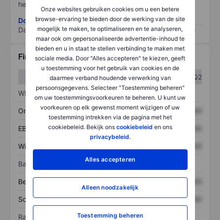
het grootste risico).
Onze websites gebruiken cookies om u een betere
browse-ervaring te bieden door de werking van de site
Download de ESG-risicomethodologie
mogelijk te maken, te optimaliseren en te analyseren,
Data provided by
/
maar ook om gepersonaliseerde advertentie-inhoud te
bieden en u in staat te stellen verbinding te maken met
Financiële gegevens
sociale media. Door "Alles accepteren" te kiezen, geeft
u toestemming voor het gebruik van cookies en de
Q1
Q2
daarmee verband houdende verwerking van
persoonsgegevens. Selecteer "Toestemming beheren"
Winst/verlies
om uw toestemmingsvoorkeuren te beheren. U kunt uw
voorkeuren op elk gewenst moment wijzigen of uw
Omzet
XXXXXXX
XXXXXXX
toestemming intrekken via de pagina met het
cookiebeleid. Bekijk ons
cookiebeleid
en ons
EBITDA
XXXXXXX
XXXXXXX
privacybeleid
.
Winst
XXXXXXX
XXXXXXX
Alles accepteren
Balans
Bezittingen
XXXXXXX
XXXXXXX
Alleen noodzakelijk
Schulden
XXXXXXX
XXXXXXX
Toestemming beheren
Ratio's