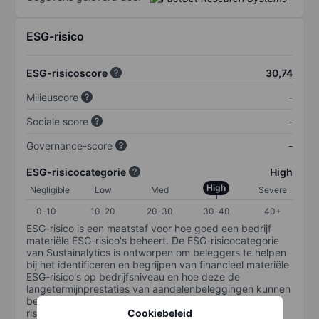
ESG-risico
ESG-risicoscore
30,74
Milieuscore
-
Sociale score
-
Governance-score
-
ESG-risicocategorie
High
High
Negligible
Low
Med
Severe
0-10
10-20
20-30
30-40
40+
ESG-risico is een maatstaf voor hoe goed een bedrijf
materiële ESG-risico's beheert. De ESG-risicocategorie
van Sustainalytics is ontworpen om beleggers te helpen
bij het identificeren en begrijpen van financieel materiële
ESG-risico's op bedrijfsniveau en hoe deze de
langetermijnprestaties van aandelenbeleggingen kunnen
beïnvloeden. De schaal loopt van 0-100. Hoe lager het
Cookiebeleid
risico, hoe beter (0 staat voor geen risico en 100 voor