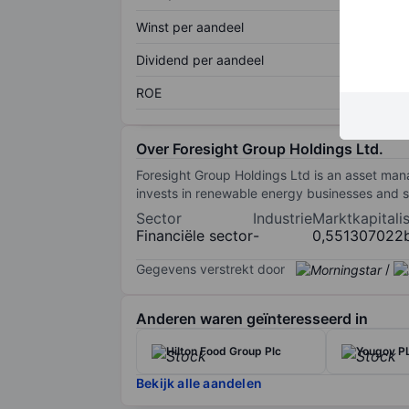
Winst per aandeel
Dividend per aandeel
ROE
Over Foresight Group Holdings Ltd.
Foresight Group Holdings Ltd is an asset ma
invests in renewable energy businesses and so
Sector
Industrie
Marktkapitalis
Financiële sector
-
0,551307022
Gegevens verstrekt door
/
Anderen waren geïnteresseerd in
Hilton Food Group Plc
Yougov P
Bekijk alle aandelen