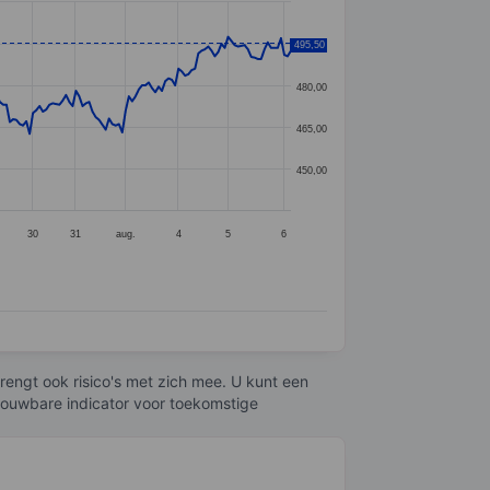
495,50
495,00
480,00
465,00
450,00
30
31
aug.
4
5
6
engt ook risico's met zich mee. U kunt een
trouwbare indicator voor toekomstige