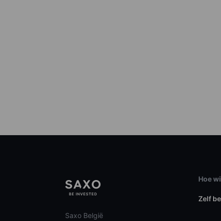
Hoe wi
Zelf b
Saxo België