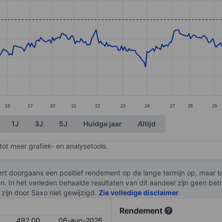
ories.
s. Data ranges from 439.5 to 497.5.
16
17
20
21
22
23
24
27
28
29
1J
3J
5J
Huidge jaar
Altijd
ot meer grafiek- en analysetools.
rt doorgaans een positief rendement op de lange termijn op, maar br
en. In het verleden behaalde resultaten van dit aandeel zijn geen be
zijn door Saxo niet gewijzigd.
Zie volledige disclaimer
.
Rendement
492,00
06-aug-2026