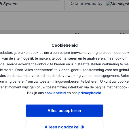
Data provided by
Q1
Q2
Cookiebeleid
ebsites gebruiken cookies om u een betere browse-ervaring te bieden door de 
XXXXXXX
XXXXXXX
van de site mogelijk te maken, te optimaliseren en te analyseren, maar ook om
naliseerde advertentie-inhoud te bieden en u in staat te stellen verbinding te m
XXXXXXX
XXXXXXX
le media. Door "Alles accepteren" te kiezen, geeft u toestemming voor het gebru
XXXXXXX
XXXXXXX
kies en de daarmee verband houdende verwerking van persoonsgegevens. Selec
emming beheren" om uw toestemmingsvoorkeuren te beheren. U kunt uw voorke
enst moment wijzigen of uw toestemming intrekken via de pagina met het cooki
Bekijk ons
cookiebeleid
en ons
privacybeleid
.
XXXXXXX
XXXXXXX
XXXXXXX
XXXXXXX
Alles accepteren
Alleen noodzakelijk
XXXXXXX
XXXXXXX