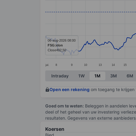
Line chart with 336 data points.
The chart has 1 X axis displaying categ
The chart has 1 Y axis displaying value
06-aug-2026 08:00
FSG:xlon
Close
492,50
jul.
8
9
10
13
14
15
End of interactive chart.
Intraday
1W
1M
3M
6M
Open een rekening
om toegang te krijgen t
Goed om te weten:
Beleggen in aandelen leve
deel of het geheel van uw investering verliez
resultaten. Gegevens van externe aanbieders 
Koersen
Bied