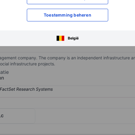
XXXXXXX
XXXXXXX
Toestemming beheren
XXXXXXX
XXXXXXX
Open een rekening
om toegang te kr
XXXXXXX
XXXXXXX
België
nagement company. The company is an independent infrastructure an
cial infrastructure projects.
atie
bn
LC