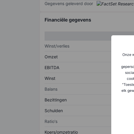
Gegevens geleverd door
Financiële gegevens
Winst/verlies
Onze w
Omzet
geperso
EBITDA
socia
Winst
coo
"Toest
Balans
elk gew
Bezittingen
Schulden
Ratio's
Koers/omzetratio