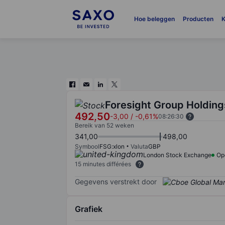
Hoe beleggen
Producten
K
Foresight Group Holding
492,50
-3,00
/
-0,61%
08:26:30
Bereik van 52 weken
341,00
498,00
Symbool
FSG:xlon
Valuta
GBP
London Stock Exchange
Op
15 minutes différées
Gegevens verstrekt door
Grafiek
Chart