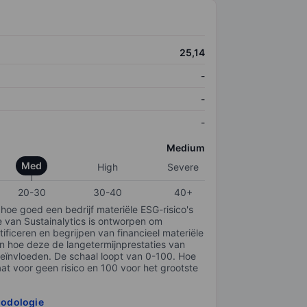
25,14
-
-
-
Medium
Med
High
Severe
20-30
30-40
40+
 hoe goed een bedrijf materiële ESG-risico's
e van Sustainalytics is ontworpen om
tificeren en begrijpen van financieel materiële
en hoe deze de langetermijnprestaties van
ïnvloeden. De schaal loopt van 0-100. Hoe
taat voor geen risico en 100 voor het grootste
hodologie