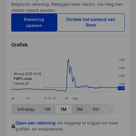
Belgische rekening. Beleggen kent risico's. Uw inleg kan
minder waard worden.
Rekening
Ontdek het aanbod van
Saxo
openen
Grafiek
Chart
1,00
Line chart with 107 data points.
0,80
The chart has 1 X axis displaying categories.
06-aug-2026 19:30
0,60
FMFC:xnas
The chart has 1 Y axis displaying values. Data ranges 
Close
0,30
0,40
0,31
jul.
13
17
21
27
31
aug.
End of interactive chart.
Intraday
1W
1M
3M
6M
1J
3J
Open een rekening
om toegang te krijgen tot meer
grafiek- en analysetools.