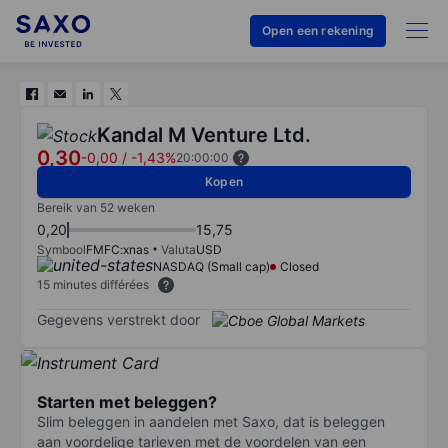
Open een rekening
Kandal M Venture Ltd.
0,30
-0,00
/
-1,43%
20:00:00
Kopen
Bereik van 52 weken
0,20
15,75
Symbool
FMFC:xnas
Valuta
USD
NASDAQ (Small cap)
Closed
15 minutes différées
Gegevens verstrekt door
Starten met beleggen?
Slim beleggen in aandelen met Saxo, dat is beleggen
aan voordelige tarieven met de voordelen van een