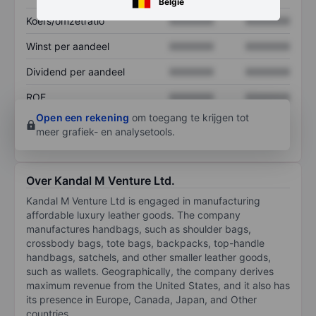
België
Koers/omzetratio
XXXXXXX
XXXXXXX
Winst per aandeel
XXXXXXX
XXXXXXX
Dividend per aandeel
XXXXXXX
XXXXXXX
ROE
XXXXXXX
XXXXXXX
Open een rekening
om toegang te krijgen tot
meer grafiek- en analysetools.
Over Kandal M Venture Ltd.
Kandal M Venture Ltd is engaged in manufacturing
affordable luxury leather goods. The company
manufactures handbags, such as shoulder bags,
crossbody bags, tote bags, backpacks, top-handle
handbags, satchels, and other smaller leather goods,
such as wallets. Geographically, the company derives
maximum revenue from the United States, and it also has
its presence in Europe, Canada, Japan, and Other
countries.