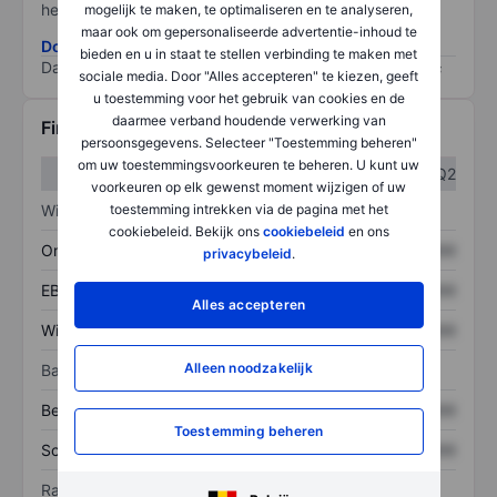
het grootste risico).
mogelijk te maken, te optimaliseren en te analyseren,
maar ook om gepersonaliseerde advertentie-inhoud te
Download de ESG-risicomethodologie
bieden en u in staat te stellen verbinding te maken met
Data provided by
/
sociale media. Door "Alles accepteren" te kiezen, geeft
u toestemming voor het gebruik van cookies en de
daarmee verband houdende verwerking van
Financiële gegevens
persoonsgegevens. Selecteer "Toestemming beheren"
om uw toestemmingsvoorkeuren te beheren. U kunt uw
Q1
Q2
voorkeuren op elk gewenst moment wijzigen of uw
toestemming intrekken via de pagina met het
Winst/verlies
cookiebeleid. Bekijk ons
cookiebeleid
en ons
Omzet
XXXXXXX
XXXXXXX
privacybeleid
.
EBITDA
XXXXXXX
XXXXXXX
Alles accepteren
Winst
XXXXXXX
XXXXXXX
Alleen noodzakelijk
Balans
Bezittingen
XXXXXXX
XXXXXXX
Toestemming beheren
Schulden
XXXXXXX
XXXXXXX
Ratio's