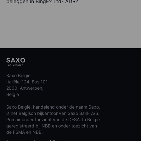
beleggen in BingEx Ltd- ADR?
Saxo België
Italiëlei 124, Bus 101
2000, Antwerpen,
België
Saxo België, handelend onder de naam Saxo,
is het Belgisch bijkantoor van Saxo Bank A/S.
Primair onder toezicht van de DFSA. In België
geregistreerd bij NBB en onder toezicht van
de FSMA en NBB.