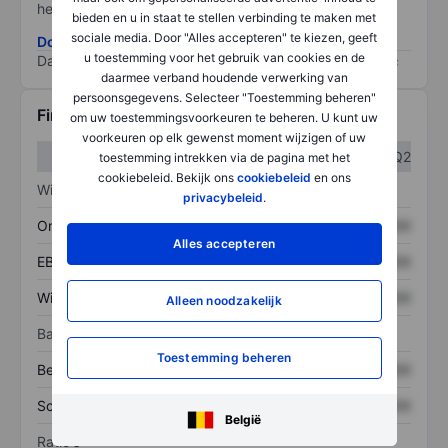
het grootste risico).
bieden en u in staat te stellen verbinding te maken met
sociale media. Door "Alles accepteren" te kiezen, geeft
Download de ESG-risicomethodologie
u toestemming voor het gebruik van cookies en de
Data provided by
/
daarmee verband houdende verwerking van
persoonsgegevens. Selecteer "Toestemming beheren"
Financiële gegevens
om uw toestemmingsvoorkeuren te beheren. U kunt uw
voorkeuren op elk gewenst moment wijzigen of uw
Q1
Q2
toestemming intrekken via de pagina met het
cookiebeleid. Bekijk ons
cookiebeleid
en ons
Winst/verlies
privacybeleid
.
Omzet
XXXXXXX
XXXXXXX
Alles accepteren
EBITDA
XXXXXXX
XXXXXXX
Winst
XXXXXXX
XXXXXXX
Alleen noodzakelijk
Balans
Toestemming beheren
Bezittingen
XXXXXXX
XXXXXXX
Schulden
XXXXXXX
XXXXXXX
België
Ratio's