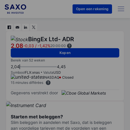
Open een rekening
BingEx Ltd- ADR
2,08
-0,03
/
-1,42%
20:00:00
Kopen
Bereik van 52 weken
2,04
4,45
Symbool
FLX:xnas
Valuta
USD
NASDAQ
Closed
15 minutes différées
Gegevens verstrekt door
Starten met beleggen?
Slim beleggen in aandelen met Saxo, dat is beleggen
aan voordelige tarieven met de voordelen van een