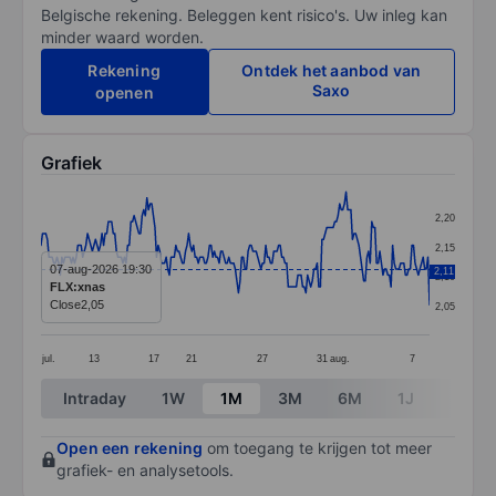
Belgische rekening. Beleggen kent risico's. Uw inleg kan
minder waard worden.
Rekening
Ontdek het aanbod van
Saxo
openen
Grafiek
Chart
2,20
Line chart with 243 data points.
2,15
The chart has 1 X axis displaying categories.
07-aug-2026 19:30
2,11
2,10
FLX:xnas
The chart has 1 Y axis displaying values. Data ranges 
Close
2,05
2,05
jul.
13
17
21
27
31
aug.
7
End of interactive chart.
Intraday
1W
1M
3M
6M
1J
3J
Open een rekening
om toegang te krijgen tot meer
grafiek- en analysetools.