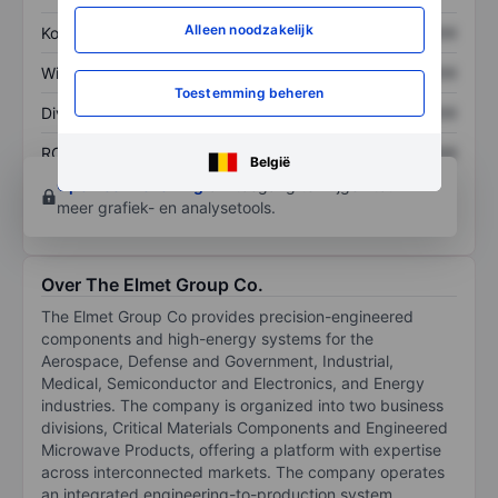
Alleen noodzakelijk
Koers/omzetratio
XXXXXXX
XXXXXXX
Winst per aandeel
XXXXXXX
XXXXXXX
Toestemming beheren
Dividend per aandeel
XXXXXXX
XXXXXXX
ROE
XXXXXXX
XXXXXXX
België
Open een rekening
om toegang te krijgen tot
meer grafiek- en analysetools.
Over The Elmet Group Co.
The Elmet Group Co provides precision-engineered
components and high-energy systems for the
Aerospace, Defense and Government, Industrial,
Medical, Semiconductor and Electronics, and Energy
industries. The company is organized into two business
divisions, Critical Materials Components and Engineered
Microwave Products, offering a platform with expertise
across interconnected markets. The company operates
an integrated engineering-to-production system,