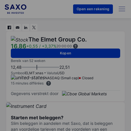
Open een rekening
The Elmet Group Co.
16,86
+0,55
/
+3,37%
20:00:00
Kopen
Bereik van 52 weken
12,48
22,51
Symbool
ELMT:xnas
Valuta
USD
NASDAQ (Small cap)
Closed
15 minutes différées
Gegevens verstrekt door
Starten met beleggen?
Slim beleggen in aandelen met Saxo, dat is beleggen
aan voordelige tarieven met de voordelen van een