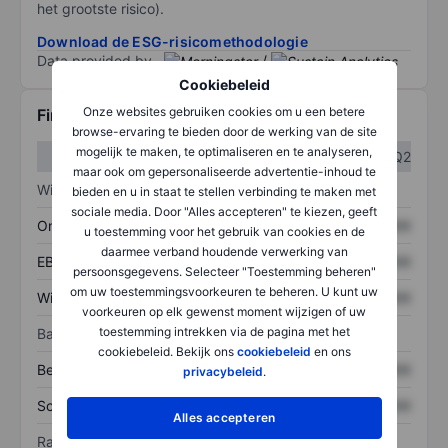
het grootste risico).
Download de ESG-risicomethodologie
Data provided by
/
Cookiebeleid
Onze websites gebruiken cookies om u een betere
Financiële gegevens
browse-ervaring te bieden door de werking van de site
mogelijk te maken, te optimaliseren en te analyseren,
Q1
Q2
maar ook om gepersonaliseerde advertentie-inhoud te
Winst/verlies
bieden en u in staat te stellen verbinding te maken met
sociale media. Door "Alles accepteren" te kiezen, geeft
Omzet
XXXXXXX
XXXXXXX
u toestemming voor het gebruik van cookies en de
daarmee verband houdende verwerking van
EBITDA
XXXXXXX
XXXXXXX
persoonsgegevens. Selecteer "Toestemming beheren"
om uw toestemmingsvoorkeuren te beheren. U kunt uw
Winst
XXXXXXX
XXXXXXX
voorkeuren op elk gewenst moment wijzigen of uw
toestemming intrekken via de pagina met het
Balans
cookiebeleid. Bekijk ons
cookiebeleid
en ons
Bezittingen
XXXXXXX
XXXXXXX
privacybeleid
.
Schulden
XXXXXXX
XXXXXXX
Alles accepteren
Ratio's