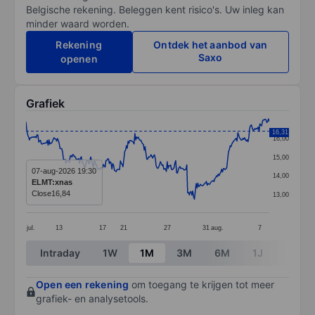
Belgische rekening. Beleggen kent risico's. Uw inleg kan
minder waard worden.
Rekening
Ontdek het aanbod van
Saxo
openen
Grafiek
Chart
16,31
16,00
Line chart with 287 data points.
15,00
The chart has 1 X axis displaying categories.
07-aug-2026 19:30
14,00
ELMT:xnas
The chart has 1 Y axis displaying values. Data ranges 
Close
16,84
13,00
jul.
13
17
21
27
31
aug.
7
End of interactive chart.
Intraday
1W
1M
3M
6M
1J
3J
Open een rekening
om toegang te krijgen tot meer
grafiek- en analysetools.