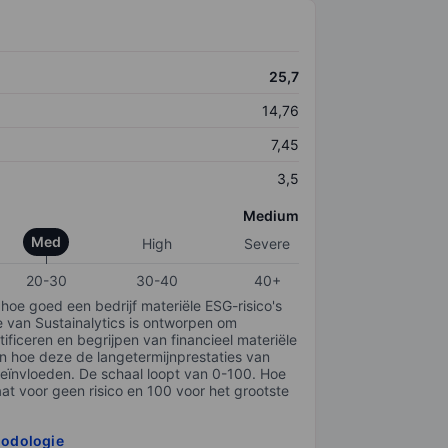
25,7
14,76
7,45
3,5
Medium
Med
High
Severe
20-30
30-40
40+
 hoe goed een bedrijf materiële ESG-risico's
e van Sustainalytics is ontworpen om
tificeren en begrijpen van financieel materiële
en hoe deze de langetermijnprestaties van
ïnvloeden. De schaal loopt van 0-100. Hoe
taat voor geen risico en 100 voor het grootste
hodologie