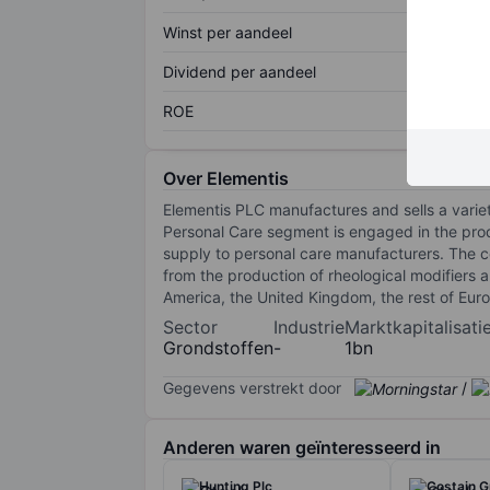
Winst per aandeel
Dividend per aandeel
ROE
Over Elementis
Elementis PLC manufactures and sells a vari
Personal Care segment is engaged in the prod
supply to personal care manufacturers. The c
from the production of rheological modifiers 
America, the United Kingdom, the rest of Euro
Sector
Industrie
Marktkapitalisati
Grondstoffen
-
1bn
Gegevens verstrekt door
/
Anderen waren geïnteresseerd in
Hunting Plc
Costain G