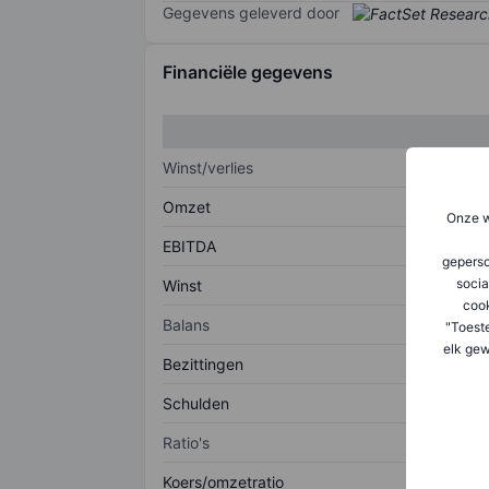
Gegevens geleverd door
Financiële gegevens
Winst/verlies
Omzet
Onze w
EBITDA
geperso
socia
Winst
coo
Balans
"Toest
elk gew
Bezittingen
Schulden
Ratio's
Koers/omzetratio