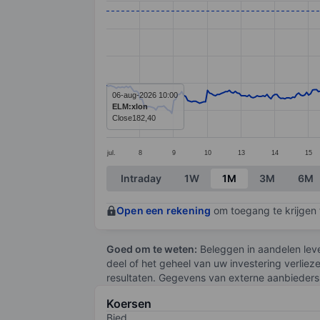
Line chart with 366 data points.
The chart has 1 X axis displaying categ
The chart has 1 Y axis displaying value
06-aug-2026 10:00
ELM:xlon
Close
182,40
jul.
8
9
10
13
14
15
End of interactive chart.
Intraday
1W
1M
3M
6M
Open een rekening
om toegang te krijgen t
Goed om te weten:
Beleggen in aandelen leve
deel of het geheel van uw investering verliez
resultaten. Gegevens van externe aanbieders 
Koersen
Bied