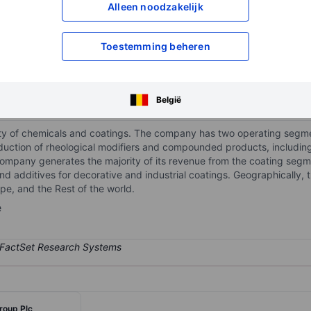
Alleen noodzakelijk
XXXXXXX
XXXXXXX
XXXXXXX
XXXXXXX
Toestemming beheren
Open een rekening
om toegang te kr
XXXXXXX
XXXXXXX
België
ety of chemicals and coatings. The company has two operating segm
uction of rheological modifiers and compounded products, including 
ompany generates the majority of its revenue from the coating segm
and additives for decorative and industrial coatings. Geographicall
pe, and the Rest of the world.
e
roup Plc