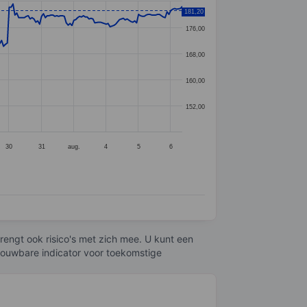
181,20
176,00
168,00
160,00
152,00
30
31
aug.
4
5
6
engt ook risico's met zich mee. U kunt een
trouwbare indicator voor toekomstige