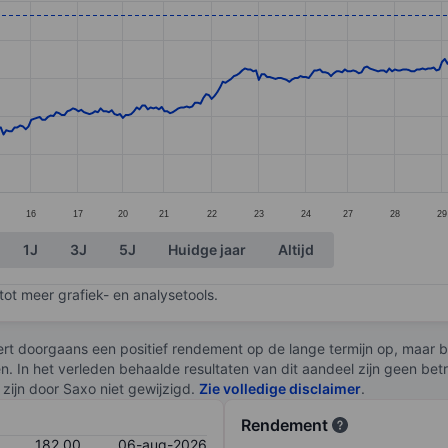
ories.
s. Data ranges from 151 to 183.2.
16
17
20
21
22
23
24
27
28
29
1J
3J
5J
Huidge jaar
Altijd
ot meer grafiek- en analysetools.
rt doorgaans een positief rendement op de lange termijn op, maar br
en. In het verleden behaalde resultaten van dit aandeel zijn geen be
zijn door Saxo niet gewijzigd.
Zie volledige disclaimer
.
Rendement
182,00
06-aug-2026