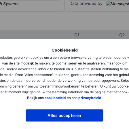
Data provided by
Q1
Q2
Cookiebeleid
XXXXXXX
XXXXXXX
ebsites gebruiken cookies om u een betere browse-ervaring te bieden door de 
van de site mogelijk te maken, te optimaliseren en te analyseren, maar ook om
XXXXXXX
XXXXXXX
naliseerde advertentie-inhoud te bieden en u in staat te stellen verbinding te m
le media. Door "Alles accepteren" te kiezen, geeft u toestemming voor het gebru
XXXXXXX
XXXXXXX
kies en de daarmee verband houdende verwerking van persoonsgegevens. Selec
emming beheren" om uw toestemmingsvoorkeuren te beheren. U kunt uw voorke
enst moment wijzigen of uw toestemming intrekken via de pagina met het cooki
XXXXXXX
XXXXXXX
Bekijk ons
cookiebeleid
en ons
privacybeleid
.
XXXXXXX
XXXXXXX
Alles accepteren
XXXXXXX
XXXXXXX