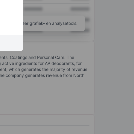
XXXXXXX
XXXXXXX
XXXXXXX
XXXXXXX
ijgen tot meer grafiek- en analysetools.
XXXXXXX
XXXXXXX
ents: Coatings and Personal Care. The
active ingredients for AP deodorants, for
ent, which generates the majority of revenue
y, the company generates revenue from North