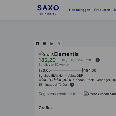
Hoe beleggen
Producten
K
Elementis
182,20
+1,00
/
+0,55%
10:23:10
Bereik van 52 weken
136,00
184,00
Symbool
ELM:xlon
Valuta
GBP
London Stock Exchange
Op
15 minutes différées
Gegevens verstrekt door
Grafiek
Chart