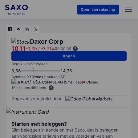
Open een rekening
Daxor Corp
10,11
-0,39
/
-3,71%
00:00:00
Kopen
Bereik van 52 weken
8,56
14,76
Symbool
DXR:xnas
Valuta
USD
NASDAQ (Small cap)
Closed
15 minutes différées
Gegevens verstrekt door
Starten met beleggen?
Slim beleggen in aandelen met Saxo, dat is beleggen
aan voordelige tarieven met de voordelen van een