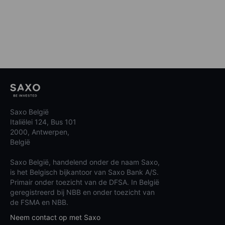
Saxo België
Italiëlei 124, Bus 101
2000, Antwerpen,
België
Saxo België, handelend onder de naam Saxo,
is het Belgisch bijkantoor van Saxo Bank A/S.
Primair onder toezicht van de DFSA. In België
geregistreerd bij NBB en onder toezicht van
de FSMA en NBB.
Neem contact op met Saxo