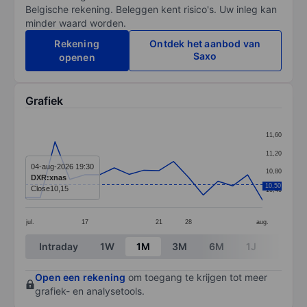
Belgische rekening. Beleggen kent risico's. Uw inleg kan
minder waard worden.
Rekening
Ontdek het aanbod van
Saxo
openen
Grafiek
Chart
11,60
Line chart with 17 data points.
11,20
The chart has 1 X axis displaying categories.
04-aug-2026 19:30
10,80
DXR:xnas
The chart has 1 Y axis displaying values. Data ranges 
10,50
Close
10,15
10,40
jul.
17
21
28
aug.
End of interactive chart.
Intraday
1W
1M
3M
6M
1J
3J
Open een rekening
om toegang te krijgen tot meer
grafiek- en analysetools.