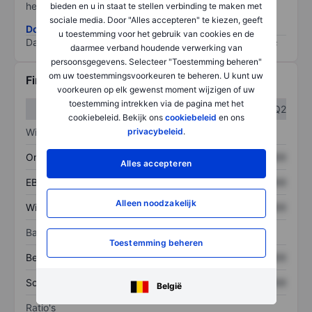
het grootste risico).
bieden en u in staat te stellen verbinding te maken met
sociale media. Door "Alles accepteren" te kiezen, geeft
Download de ESG-risicomethodologie
u toestemming voor het gebruik van cookies en de
Data provided by
/
daarmee verband houdende verwerking van
persoonsgegevens. Selecteer "Toestemming beheren"
om uw toestemmingsvoorkeuren te beheren. U kunt uw
Financiële gegevens
voorkeuren op elk gewenst moment wijzigen of uw
toestemming intrekken via de pagina met het
Q1
Q2
cookiebeleid. Bekijk ons
cookiebeleid
en ons
Winst/verlies
privacybeleid
.
Omzet
XXXXXXX
XXXXXXX
Alles accepteren
EBITDA
XXXXXXX
XXXXXXX
Alleen noodzakelijk
Winst
XXXXXXX
XXXXXXX
Balans
Toestemming beheren
Bezittingen
XXXXXXX
XXXXXXX
Schulden
XXXXXXX
XXXXXXX
België
Ratio's