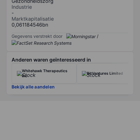
Gezondheidszorg
Industrie
-
Marktkapitalisatie
0,061184546bn
Gegevens verstrekt door
/
Anderen waren geïnteresseerd in
Whitehawk Therapeutics
BitVentures Limited
Inc
Bekijk alle aandelen