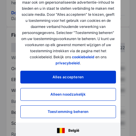
maar ook om gepersonaliseerde advertentie-inhoud te
het grootste risico).
bieden en u in staat te stellen verbinding te maken met
Download de ESG-risicomethodologie
sociale media. Door "Alles accepteren" te kiezen, geeft
Data provided by
/
u toestemming voor het gebruik van cookies en de
daarmee verband houdende verwerking van
persoonsgegevens. Selecteer "Toestemming beheren"
Financiële gegevens
om uw toestemmingsvoorkeuren te beheren. U kunt uw
voorkeuren op elk gewenst moment wijzigen of uw
Q1
Q2
toestemming intrekken via de pagina met het
cookiebeleid. Bekijk ons
cookiebeleid
en ons
Winst/verlies
privacybeleid
.
Omzet
XXXXXXX
XXXXXXX
Alles accepteren
EBITDA
XXXXXXX
XXXXXXX
Winst
XXXXXXX
XXXXXXX
Alleen noodzakelijk
Balans
Toestemming beheren
Bezittingen
XXXXXXX
XXXXXXX
Schulden
XXXXXXX
XXXXXXX
België
Ratio's