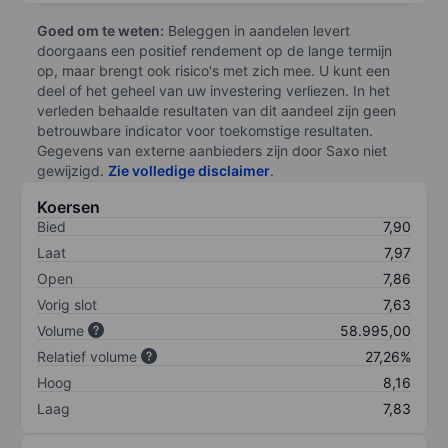
Goed om te weten:
Beleggen in aandelen levert
doorgaans een positief rendement op de lange termijn
op, maar brengt ook risico's met zich mee. U kunt een
deel of het geheel van uw investering verliezen. In het
verleden behaalde resultaten van dit aandeel zijn geen
betrouwbare indicator voor toekomstige resultaten.
Gegevens van externe aanbieders zijn door Saxo niet
gewijzigd.
Zie volledige disclaimer
.
Koersen
Bied
7,90
Laat
7,97
Open
7,86
Vorig slot
7,63
Volume
58.995,00
Relatief volume
27,26%
Hoog
8,16
Laag
7,83