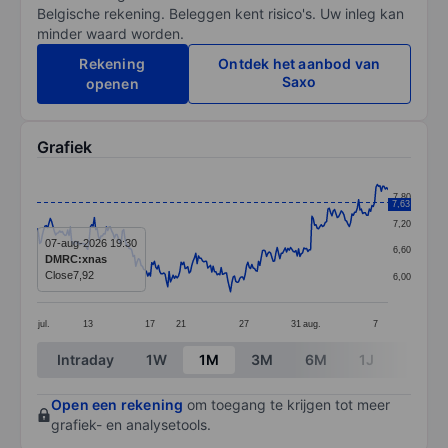
Belgische rekening. Beleggen kent risico's. Uw inleg kan
minder waard worden.
Rekening
Ontdek het aanbod van
Saxo
openen
Grafiek
Chart
7,80
7,63
Line chart with 264 data points.
7,20
The chart has 1 X axis displaying categories.
07-aug-2026 19:30
6,60
DMRC:xnas
The chart has 1 Y axis displaying values. Data ranges 
Close
7,92
6,00
jul.
13
17
21
27
31
aug.
7
End of interactive chart.
Intraday
1W
1M
3M
6M
1J
3J
Open een rekening
om toegang te krijgen tot meer
grafiek- en analysetools.