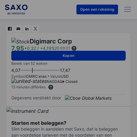
Open een rekening
Digimarc Corp
7,95
+0,32
/
+4,19%
20:00:01
Kopen
Bereik van 52 weken
4,07
17,47
Symbool
DMRC:xnas
Valuta
USD
NASDAQ
Closed
15 minutes différées
Gegevens verstrekt door
Starten met beleggen?
Slim beleggen in aandelen met Saxo, dat is beleggen
aan voordelige tarieven met de voordelen van een