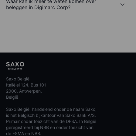
Waar kan ik meer te weten komen over
beleggen in Digimarc Corp?
Saxo België
Italiëlei 124, Bus 101
2000, Antwerpen,
België
Saxo België, handelend onder de naam Saxo,
is het Belgisch bijkantoor van Saxo Bank A/S.
Primair onder toezicht van de DFSA. In België
geregistreerd bij NBB en onder toezicht van
de FSMA en NBB.