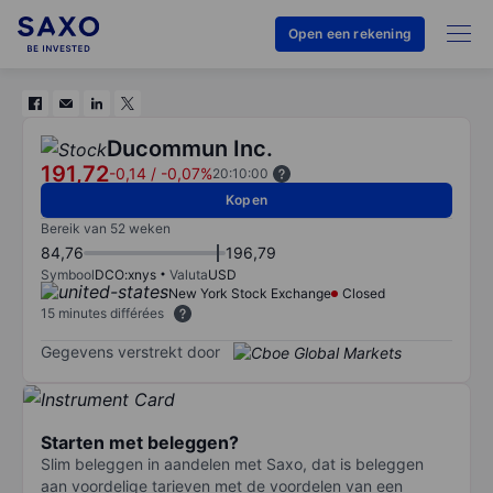
Open een rekening
Ducommun Inc.
191,72
-0,14
/
-0,07%
20:10:00
Kopen
Bereik van 52 weken
84,76
196,79
Symbool
DCO:xnys
Valuta
USD
New York Stock Exchange
Closed
15 minutes différées
Gegevens verstrekt door
Starten met beleggen?
Slim beleggen in aandelen met Saxo, dat is beleggen
aan voordelige tarieven met de voordelen van een