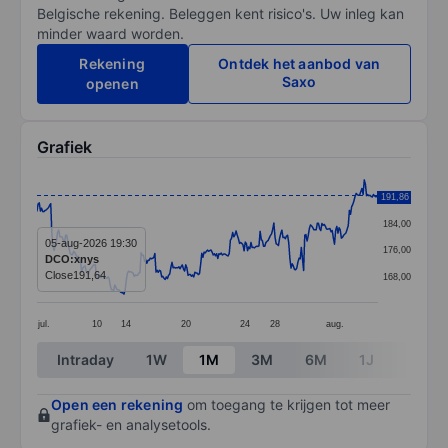
Belgische rekening. Beleggen kent risico's. Uw inleg kan
minder waard worden.
Rekening
Ontdek het aanbod van
Saxo
openen
Grafiek
Chart
191,86
192,00
Line chart with 299 data points.
184,00
The chart has 1 X axis displaying categories.
05-aug-2026 19:30
176,00
DCO:xnys
The chart has 1 Y axis displaying values. Data ranges 
Close
191,64
168,00
jul.
10
14
20
24
28
aug.
End of interactive chart.
Intraday
1W
1M
3M
6M
1J
3J
Open een rekening
om toegang te krijgen tot meer
grafiek- en analysetools.