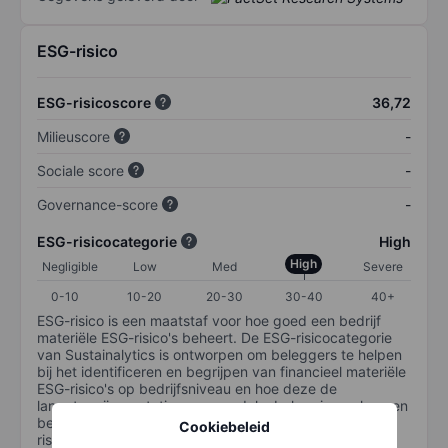
ESG-risico
ESG-risicoscore
36,72
Milieuscore
-
Sociale score
-
Governance-score
-
ESG-risicocategorie
High
High
Negligible
Low
Med
Severe
0-10
10-20
20-30
30-40
40+
ESG-risico is een maatstaf voor hoe goed een bedrijf
materiële ESG-risico's beheert. De ESG-risicocategorie
van Sustainalytics is ontworpen om beleggers te helpen
bij het identificeren en begrijpen van financieel materiële
ESG-risico's op bedrijfsniveau en hoe deze de
langetermijnprestaties van aandelenbeleggingen kunnen
beïnvloeden. De schaal loopt van 0-100. Hoe lager het
Cookiebeleid
risico, hoe beter (0 staat voor geen risico en 100 voor