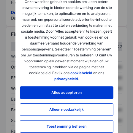
Onze websites gebruiken cookies om u een betere
het grootste risico).
browse-ervaring te bieden door de werking van de site
Download de ESG-risicomethodologie
mogelijk te maken, te optimaliseren en te analyseren,
Data provided by
/
maar ook om gepersonaliseerde advertentie-inhoud te
bieden en u in staat te stellen verbinding te maken met
sociale media. Door "Alles accepteren" te kiezen, geeft
Financiële gegevens
u toestemming voor het gebruik van cookies en de
daarmee verband houdende verwerking van
Q1
Q2
persoonsgegevens. Selecteer "Toestemming beheren"
om uw toestemmingsvoorkeuren te beheren. U kunt uw
Winst/verlies
voorkeuren op elk gewenst moment wijzigen of uw
Omzet
XXXXXXX
XXXXXXX
toestemming intrekken via de pagina met het
cookiebeleid. Bekijk ons
cookiebeleid
en ons
EBITDA
XXXXXXX
XXXXXXX
privacybeleid
.
Winst
XXXXXXX
XXXXXXX
Alles accepteren
Balans
Alleen noodzakelijk
Bezittingen
XXXXXXX
XXXXXXX
Schulden
XXXXXXX
XXXXXXX
Toestemming beheren
Ratio's