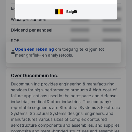
Koers/omzetratio
XXXXXXX
XXXXXXX
België
Winst per aandeel
XXXXXXX
XXXXXXX
Dividend per aandeel
XXXXXXX
XXXXXXX
ROE
XXXXXXX
XXXXXXX
Open een rekening
om toegang te krijgen tot
meer grafiek- en analysetools.
Over Ducommun Inc.
Ducommun Inc provides engineering & manufacturing
services for high-performance products & high-cost-of
failure applications used in the aerospace and defense,
industrial, medical & other industries. The company's
reportable segments are Structural Systems & Electronic
Systems. Structural Systems designs, engineers, and
manufactures various sizes of complex contoured
aerostructure components and assemblies, and supplies
composite and metal-bonded structures and assemblies.