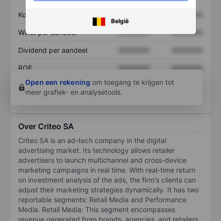
Koers/omzetratio
XXXXXXX
XXXXXXX
België
Winst per aandeel
XXXXXXX
XXXXXXX
Dividend per aandeel
XXXXXXX
XXXXXXX
ROE
XXXXXXX
XXXXXXX
Open een rekening
om toegang te krijgen tot
meer grafiek- en analysetools.
Over Criteo SA
Criteo SA is an ad-tech company in the digital
advertising market. Its technology allows retailer
advertisers to launch multichannel and cross-device
marketing campaigns in real time. With real-time return
on investment analysis of the ads, the firm's clients can
adjust their marketing strategies dynamically. It has two
reportable segments: Retail Media and Performance
Media. Retail Media: This segment encompasses
revenue generated from brands, agencies, and retailers