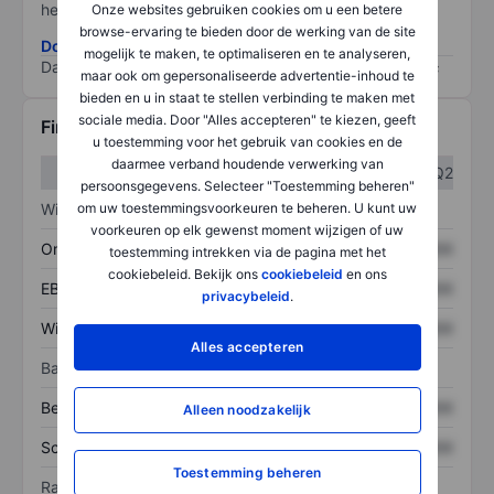
het grootste risico).
Onze websites gebruiken cookies om u een betere
browse-ervaring te bieden door de werking van de site
Download de ESG-risicomethodologie
mogelijk te maken, te optimaliseren en te analyseren,
Data provided by
/
maar ook om gepersonaliseerde advertentie-inhoud te
bieden en u in staat te stellen verbinding te maken met
sociale media. Door "Alles accepteren" te kiezen, geeft
Financiële gegevens
u toestemming voor het gebruik van cookies en de
daarmee verband houdende verwerking van
Q1
Q2
persoonsgegevens. Selecteer "Toestemming beheren"
Winst/verlies
om uw toestemmingsvoorkeuren te beheren. U kunt uw
voorkeuren op elk gewenst moment wijzigen of uw
Omzet
XXXXXXX
XXXXXXX
toestemming intrekken via de pagina met het
cookiebeleid. Bekijk ons
cookiebeleid
en ons
EBITDA
XXXXXXX
XXXXXXX
privacybeleid
.
Winst
XXXXXXX
XXXXXXX
Alles accepteren
Balans
Bezittingen
XXXXXXX
XXXXXXX
Alleen noodzakelijk
Schulden
XXXXXXX
XXXXXXX
Toestemming beheren
Ratio's