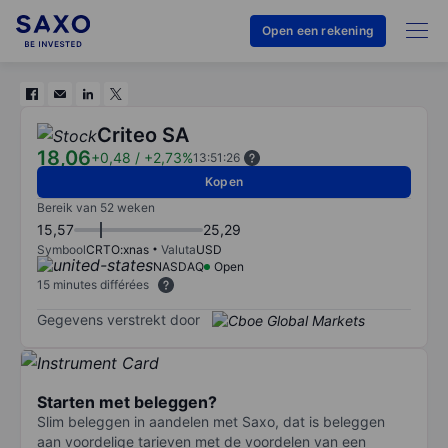
Open een rekening
Criteo SA
18,06
+0,48
/
+2,73%
13:51:26
Kopen
Bereik van 52 weken
15,57
25,29
Symbool
CRTO:xnas
Valuta
USD
NASDAQ
Open
15 minutes différées
Gegevens verstrekt door
Starten met beleggen?
Slim beleggen in aandelen met Saxo, dat is beleggen
aan voordelige tarieven met de voordelen van een