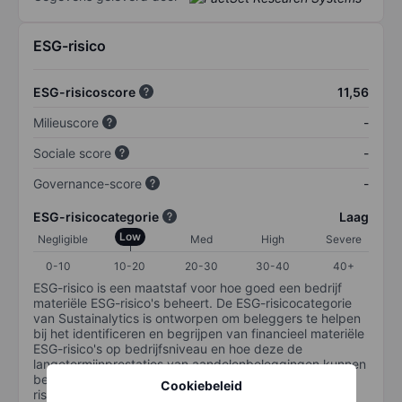
ESG-risico
ESG-risicoscore
11,56
Milieuscore
-
Sociale score
-
Governance-score
-
ESG-risicocategorie
Laag
Low
Negligible
Med
High
Severe
0-10
10-20
20-30
30-40
40+
ESG-risico is een maatstaf voor hoe goed een bedrijf
materiële ESG-risico's beheert. De ESG-risicocategorie
van Sustainalytics is ontworpen om beleggers te helpen
bij het identificeren en begrijpen van financieel materiële
ESG-risico's op bedrijfsniveau en hoe deze de
langetermijnprestaties van aandelenbeleggingen kunnen
beïnvloeden. De schaal loopt van 0-100. Hoe lager het
Cookiebeleid
risico, hoe beter (0 staat voor geen risico en 100 voor