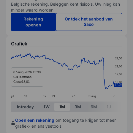
Belgische rekening. Beleggen kent risico's. Uw inleg kan
minder waard worden.
Rekening
Ontdek het aanbod van
Saxo
openen
Grafiek
Chart
22,50
Line chart with 275 data points.
21,00
The chart has 1 X axis displaying categories.
07-aug-2026 13:30
19,50
CRTO:xnas
The chart has 1 Y axis displaying values. Data ranges 
Close
18,01
18,00
17,58
jul.
13
17
21
27
31
aug.
7
End of interactive chart.
Intraday
1W
1M
3M
6M
1J
3J
Open een rekening
om toegang te krijgen tot meer
grafiek- en analysetools.