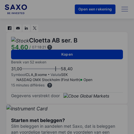
Open een rekening
Cloetta AB ser. B
54,60
/
07:18:21
Kopen
Bereik van 52 weken
31,00
58,40
Symbool
CLA_B:xome
Valuta
SEK
NASDAQ OMX Stockholm (First North)
Open
15 minutes différées
Gegevens verstrekt door
Starten met beleggen?
Slim beleggen in aandelen met Saxo, dat is beleggen
aan voordelige tarieven met de voordelen van een