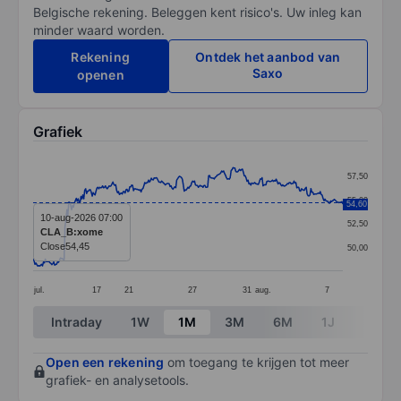
Belgische rekening. Beleggen kent risico's. Uw inleg kan
minder waard worden.
Rekening
Ontdek het aanbod van
Saxo
openen
Grafiek
Chart
57,50
Line chart with 331 data points.
55,00
54,60
The chart has 1 X axis displaying categories.
10-aug-2026 07:00
52,50
CLA_B:xome
The chart has 1 Y axis displaying values. Data ranges 
Close
54,45
50,00
jul.
17
21
27
31
aug.
7
End of interactive chart.
Intraday
1W
1M
3M
6M
1J
3J
Open een rekening
om toegang te krijgen tot meer
grafiek- en analysetools.