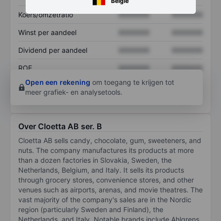
België
Koers/omzetratio
XXXXXXX
XXXXXXX
Winst per aandeel
XXXXXXX
XXXXXXX
Dividend per aandeel
XXXXXXX
XXXXXXX
ROE
XXXXXXX
XXXXXXX
Open een rekening
om toegang te krijgen tot
meer grafiek- en analysetools.
Over Cloetta AB ser. B
Cloetta AB sells candy, chocolate, gum, sweeteners, and
nuts. The company manufactures its products at more
than a dozen factories in Slovakia, Sweden, the
Netherlands, Belgium, and Italy. It sells its products
through grocery stores, convenience stores, and other
venues such as airports, arenas, and movie theatres. The
vast majority of the company's sales are in the Nordic
region (particularly Sweden and Finland), the
Netherlands, and Italy. Notable brands include Ahlgrens