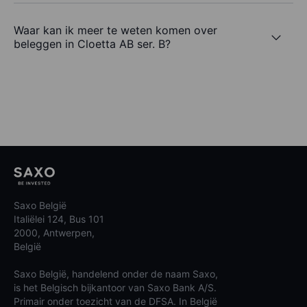
Waar kan ik meer te weten komen over
beleggen in Cloetta AB ser. B?
Saxo België
Italiëlei 124, Bus 101
2000, Antwerpen,
België
Saxo België, handelend onder de naam Saxo,
is het Belgisch bijkantoor van Saxo Bank A/S.
Primair onder toezicht van de DFSA. In België