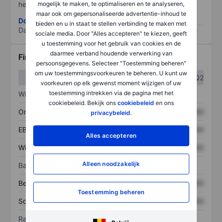
mogelijk te maken, te optimaliseren en te analyseren,
het grootste risico).
maar ook om gepersonaliseerde advertentie-inhoud te
Download de ESG-risicomethodologie
bieden en u in staat te stellen verbinding te maken met
Data provided by
/
sociale media. Door "Alles accepteren" te kiezen, geeft
u toestemming voor het gebruik van cookies en de
daarmee verband houdende verwerking van
Financiële gegevens
persoonsgegevens. Selecteer "Toestemming beheren"
om uw toestemmingsvoorkeuren te beheren. U kunt uw
Q1
Q2
voorkeuren op elk gewenst moment wijzigen of uw
toestemming intrekken via de pagina met het
Winst/verlies
cookiebeleid. Bekijk ons
cookiebeleid
en ons
Omzet
XXXXXXX
XXXXXXX
privacybeleid
.
EBITDA
XXXXXXX
XXXXXXX
Alles accepteren
Winst
XXXXXXX
XXXXXXX
Alleen noodzakelijk
Balans
Bezittingen
XXXXXXX
XXXXXXX
Toestemming beheren
Schulden
XXXXXXX
XXXXXXX
Ratio's