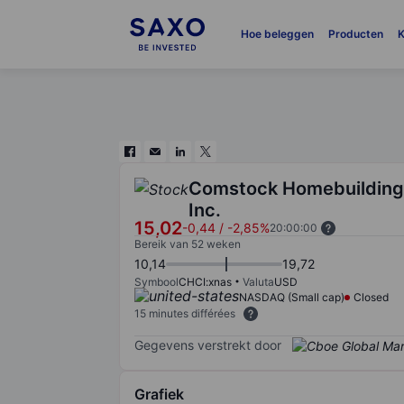
Hoe beleggen
Producten
K
Comstock Homebuildin
Inc.
15,02
-0,44
/
-2,85%
20:00:00
Bereik van 52 weken
10,14
19,72
Symbool
CHCI:xnas
Valuta
USD
NASDAQ (Small cap)
Closed
15 minutes différées
Gegevens verstrekt door
Grafiek