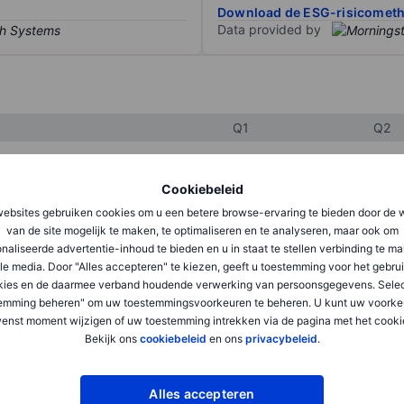
Download de ESG-risicomet
Data provided by
Q1
Q2
Cookiebeleid
XXXXXXX
XXXXXXX
ebsites gebruiken cookies om u een betere browse-ervaring te bieden door de 
XXXXXXX
XXXXXXX
van de site mogelijk te maken, te optimaliseren en te analyseren, maar ook om
naliseerde advertentie-inhoud te bieden en u in staat te stellen verbinding te m
XXXXXXX
XXXXXXX
le media. Door "Alles accepteren" te kiezen, geeft u toestemming voor het gebru
kies en de daarmee verband houdende verwerking van persoonsgegevens. Selec
emming beheren" om uw toestemmingsvoorkeuren te beheren. U kunt uw voorke
XXXXXXX
XXXXXXX
enst moment wijzigen of uw toestemming intrekken via de pagina met het cooki
Bekijk ons
cookiebeleid
en ons
privacybeleid
.
XXXXXXX
XXXXXXX
Alles accepteren