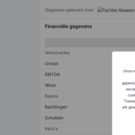
Gegevens geleverd door
Financiële gegevens
Winst/verlies
Omzet
Onze w
EBITDA
geperso
Winst
socia
coo
Balans
"Toest
Bezittingen
elk gew
Schulden
Ratio's