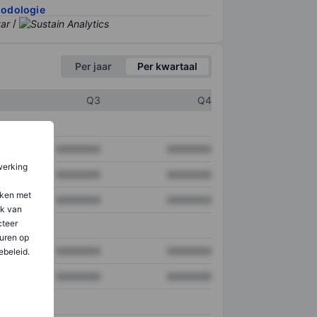
hodologie
/
Per jaar
Per kwartaal
Q3
Q4
XXXXXXX
XXXXXXX
werking
XXXXXXX
XXXXXXX
aken met
XXXXXXX
XXXXXXX
ik van
teer
uren op
XXXXXXX
XXXXXXX
ebeleid.
XXXXXXX
XXXXXXX