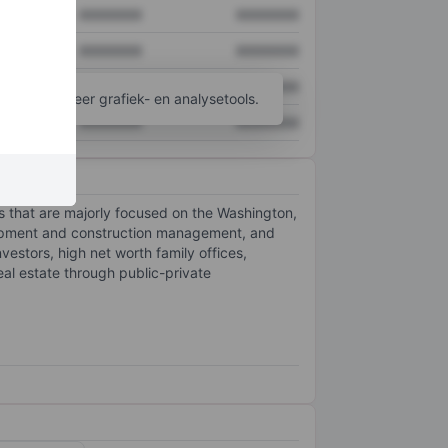
XXXXXXX
XXXXXXX
XXXXXXX
XXXXXXX
XXXXXXX
XXXXXXX
ijgen tot meer grafiek- en analysetools.
XXXXXXX
XXXXXXX
s that are majorly focused on the Washington,
lopment and construction management, and
nvestors, high net worth family offices,
al estate through public-private