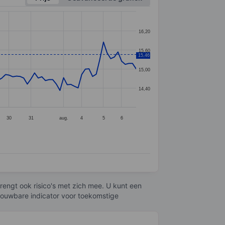
16,20
15,60
15,46
15,00
14,40
30
31
aug.
4
5
6
engt ook risico's met zich mee. U kunt een
trouwbare indicator voor toekomstige