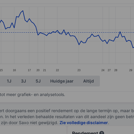
ories.
s. Data ranges from 14.32 to 16.6.
15
16
17
20
21
22
23
24
27
28
29
1J
3J
5J
Huidge jaar
Altijd
ot meer grafiek- en analysetools.
rt doorgaans een positief rendement op de lange termijn op, maar br
en. In het verleden behaalde resultaten van dit aandeel zijn geen be
zijn door Saxo niet gewijzigd.
Zie volledige disclaimer
.
Rendement