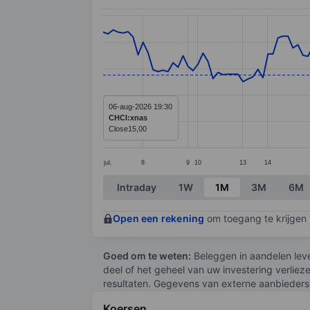
Chart
Line chart with 142 data points.
The chart has 1 X axis displaying categ
The chart has 1 Y axis displaying value
06-aug-2026 19:30
CHCI:xnas
Close
15,00
jul.
8
9
10
13
14
End of interactive chart.
Intraday
1W
1M
3M
6M
Open een rekening
om toegang te krijgen t
Goed om te weten:
Beleggen in aandelen leve
deel of het geheel van uw investering verliez
resultaten. Gegevens van externe aanbieders 
Koersen