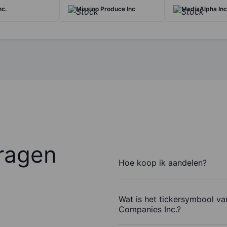
nc.
Mission Produce Inc
MediaAlpha Inc
ragen
Hoe koop ik aandelen?
Wat is het tickersymbool 
Companies Inc.?