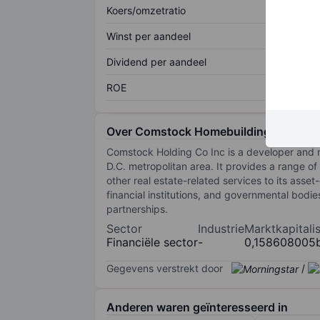
Koers/omzetratio
Winst per aandeel
Dividend per aandeel
ROE
Over Comstock Homebuilding Compani
Comstock Holding Co Inc is a developer and m
D.C. metropolitan area. It provides a range
other real estate-related services to its asset
financial institutions, and governmental bodi
partnerships.
Sector
Industrie
Marktkapitalis
Financiële sector
-
0,158608005
Gegevens verstrekt door
/
Anderen waren geïnteresseerd in