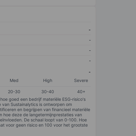
-
-
-
-
-
Med
High
Severe
20-30
30-40
40+
 hoe goed een bedrijf materiële ESG-risico's
e van Sustainalytics is ontworpen om
tificeren en begrijpen van financieel materiële
en hoe deze de langetermijnprestaties van
ïnvloeden. De schaal loopt van 0-100. Hoe
taat voor geen risico en 100 voor het grootste