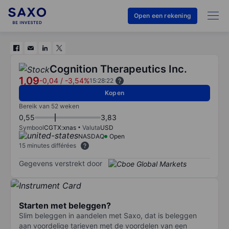
Open een rekening
Cognition Therapeutics Inc.
1,09
-0,04
/
-3,54%
15:28:22
Kopen
Bereik van 52 weken
0,55
3,83
Symbool
CGTX:xnas
Valuta
USD
NASDAQ
Open
15 minutes différées
Gegevens verstrekt door
Starten met beleggen?
Slim beleggen in aandelen met Saxo, dat is beleggen
aan voordelige tarieven met de voordelen van een