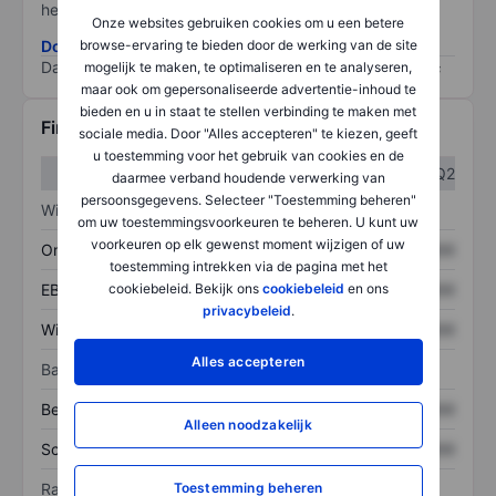
het grootste risico).
Onze websites gebruiken cookies om u een betere
browse-ervaring te bieden door de werking van de site
Download de ESG-risicomethodologie
Data provided by
/
mogelijk te maken, te optimaliseren en te analyseren,
maar ook om gepersonaliseerde advertentie-inhoud te
bieden en u in staat te stellen verbinding te maken met
Financiële gegevens
sociale media. Door "Alles accepteren" te kiezen, geeft
u toestemming voor het gebruik van cookies en de
Q1
Q2
daarmee verband houdende verwerking van
persoonsgegevens. Selecteer "Toestemming beheren"
Winst/verlies
om uw toestemmingsvoorkeuren te beheren. U kunt uw
voorkeuren op elk gewenst moment wijzigen of uw
Omzet
XXXXXXX
XXXXXXX
toestemming intrekken via de pagina met het
cookiebeleid. Bekijk ons
cookiebeleid
en ons
EBITDA
XXXXXXX
XXXXXXX
privacybeleid
.
Winst
XXXXXXX
XXXXXXX
Alles accepteren
Balans
Bezittingen
XXXXXXX
XXXXXXX
Alleen noodzakelijk
Schulden
XXXXXXX
XXXXXXX
Toestemming beheren
Ratio's