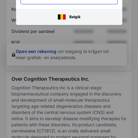
Koers/omzetratio
XXXXXXX
XXXXXXX
België
Winst per aandeel
XXXXXXX
XXXXXXX
Dividend per aandeel
XXXXXXX
XXXXXXX
ROE
XXXXXXX
XXXXXXX
Open een rekening
om toegang te krijgen tot
meer grafiek- en analysetools.
Over Cognition Therapeutics Inc.
Cognition Therapeutics Inc is a clinical-stage
biopharmaceutical company engaged in the discovery
and development of small-molecule therapeutics
targeting age-related degenerative diseases and
disorders of the central nervous system (CNS) and
retina. It aims to develop disease-modifying therapies for
patients with these disorders. Its product candidate,
zervimesine (CT1812), is an orally delivered small
molecule designed to protect neuronal synapses by