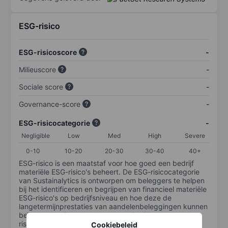
ESG-risico
ESG-risicoscore
-
Milieuscore
-
Sociale score
-
Governance-score
-
ESG-risicocategorie
-
Negligible
Low
Med
High
Severe
0-10
10-20
20-30
30-40
40+
ESG-risico is een maatstaf voor hoe goed een bedrijf
materiële ESG-risico's beheert. De ESG-risicocategorie
van Sustainalytics is ontworpen om beleggers te helpen
bij het identificeren en begrijpen van financieel materiële
ESG-risico's op bedrijfsniveau en hoe deze de
langetermijnprestaties van aandelenbeleggingen kunnen
beïnvloeden. De schaal loopt van 0-100. Hoe lager het
risico, hoe beter (0 staat voor geen risico en 100 voor
Cookiebeleid