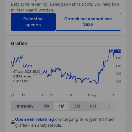
Belgische rekening. Beleggen kent risico's. Uw inleg kan
minder waard worden.
Rekening
Ontdek het aanbod van
Saxo
openen
Grafiek
Chart
1,13
1,08
Line chart with 279 data points.
1,02
The chart has 1 X axis displaying categories.
07-aug-2026 15:00
0,96
CGTX:xnas
The chart has 1 Y axis displaying values. Data ranges f
Close
1,09
0,90
jul.
13
17
21
27
31
aug.
7
End of interactive chart.
Intraday
1W
1M
3M
6M
1J
3J
Open een rekening
om toegang te krijgen tot meer
grafiek- en analysetools.