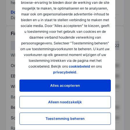
het grootste risico).
browse-ervaring te bieden door de werking van de site
mogelijk te maken, te optimaliseren en te analyseren,
Download de ESG-risicomethodologie
maar ook om gepersonaliseerde advertentie-inhoud te
Data provided by
/
bieden en u in staat te stellen verbinding te maken met
sociale media. Door "Alles accepteren" te kiezen, geeft
u toestemming voor het gebruik van cookies en de
Financiële gegevens
daarmee verband houdende verwerking van
persoonsgegevens. Selecteer "Toestemming beheren"
Q1
Q2
om uw toestemmingsvoorkeuren te beheren. U kunt uw
Winst/verlies
voorkeuren op elk gewenst moment wijzigen of uw
toestemming intrekken via de pagina met het
Omzet
XXXXXXX
XXXXXXX
cookiebeleid. Bekijk ons
cookiebeleid
en ons
privacybeleid
.
EBITDA
XXXXXXX
XXXXXXX
Alles accepteren
Winst
XXXXXXX
XXXXXXX
Balans
Alleen noodzakelijk
Bezittingen
XXXXXXX
XXXXXXX
Schulden
XXXXXXX
XXXXXXX
Toestemming beheren
Ratio's