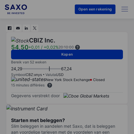
Open een rekening
CBIZ Inc.
54,50
+0,01
/
+0,02%
20:10:00
Kopen
Bereik van 52 weken
24,29
67,24
Symbool
CBZ:xnys
Valuta
USD
New York Stock Exchange
Closed
15 minutes différées
Gegevens verstrekt door
Starten met beleggen?
Slim beleggen in aandelen met Saxo, dat is beleggen
aan voordelige tarieven met de voordelen van een