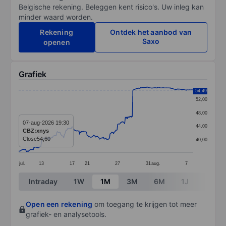
Belgische rekening. Beleggen kent risico's. Uw inleg kan
minder waard worden.
Rekening
Ontdek het aanbod van
Saxo
openen
Grafiek
Chart
54,49
52,00
Line chart with 299 data points.
48,00
The chart has 1 X axis displaying categories.
07-aug-2026 19:30
44,00
CBZ:xnys
The chart has 1 Y axis displaying values. Data ranges 
Close
54,60
40,00
jul.
13
17
21
27
31
aug.
7
End of interactive chart.
Intraday
1W
1M
3M
6M
1J
3J
Open een rekening
om toegang te krijgen tot meer
grafiek- en analysetools.