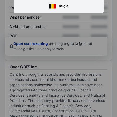
België
Koers/omzetratio
XXXXXXX
XXXXXXX
Winst per aandeel
XXXXXXX
XXXXXXX
Dividend per aandeel
XXXXXXX
XXXXXXX
ROE
XXXXXXX
XXXXXXX
Open een rekening
om toegang te krijgen tot
meer grafiek- en analysetools.
Over CBIZ Inc.
CBIZ Inc through its subsidiaries provides professional
services advisors to middle-market businesses and
organizations nationwide. Its business units have been
aggregated into three practice groups: Financial
Services, Benefits and Insurance Services, and National
Practices. The company provides its services to various
industries such as Banking & Financial Services,
Commercial Real Estate, Construction, Health Care
Manufacturing & Distribution NFP & Education, Private