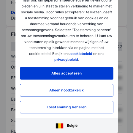
maar ook om gepersonaliseerde advertentie-inhoud te
het grootste risico).
bieden en u in staat te stellen verbinding te maken met
Download de ESG-risicomethodologie
sociale media. Door "Alles accepteren" te kiezen, geeft
Data provided by
/
u toestemming voor het gebruik van cookies en de
daarmee verband houdende verwerking van
persoonsgegevens. Selecteer "Toestemming beheren"
Financiële gegevens
om uw toestemmingsvoorkeuren te beheren. U kunt uw
voorkeuren op elk gewenst moment wijzigen of uw
Q1
Q2
toestemming intrekken via de pagina met het
cookiebeleid. Bekijk ons
cookiebeleid
en ons
Winst/verlies
privacybeleid
.
Omzet
XXXXXXX
XXXXXXX
Alles accepteren
EBITDA
XXXXXXX
XXXXXXX
Winst
XXXXXXX
XXXXXXX
Alleen noodzakelijk
Balans
Toestemming beheren
Bezittingen
XXXXXXX
XXXXXXX
Schulden
XXXXXXX
XXXXXXX
België
Ratio's