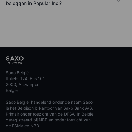
beleggen in Popular Inc.?
Saxo België
Italiëlei 124, Bus 101
2000, Antwerpen,
België
Saxo België, handelend onder de naam Saxo,
is het Belgisch bijkantoor van Saxo Bank A/S.
Primair onder toezicht van de DFSA. In België
geregistreerd bij NBB en onder toezicht van
de FSMA en NBB.