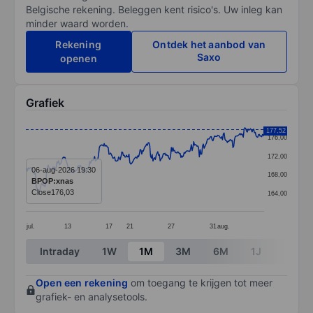
Belgische rekening. Beleggen kent risico's. Uw inleg kan
minder waard worden.
Rekening
Ontdek het aanbod van
Saxo
openen
Grafiek
Chart
177,52
176,00
Line chart with 299 data points.
172,00
The chart has 1 X axis displaying categories.
06-aug-2026 19:30
168,00
BPOP:xnas
The chart has 1 Y axis displaying values. Data ranges 
Close
176,03
164,00
jul.
13
17
21
27
31
aug.
End of interactive chart.
Intraday
1W
1M
3M
6M
1J
3J
Open een rekening
om toegang te krijgen tot meer
grafiek- en analysetools.