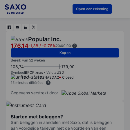
Open een rekening
Popular Inc.
176,14
-1,38
/
-0,78%
20:00:00
Kopen
Bereik van 52 weken
108,74
179,00
Symbool
BPOP:xnas
Valuta
USD
NASDAQ
Closed
15 minutes différées
Gegevens verstrekt door
Starten met beleggen?
Slim beleggen in aandelen met Saxo, dat is beleggen
aan voordelige tarieven met de voordelen van een