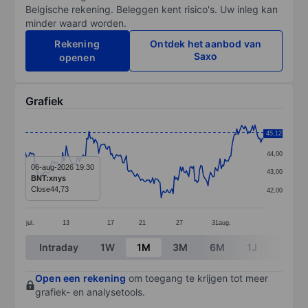
Belgische rekening. Beleggen kent risico's. Uw inleg kan
minder waard worden.
Rekening
Ontdek het aanbod van
Saxo
openen
Grafiek
Chart
45,12
45,00
Line chart with 199 data points.
44,00
The chart has 1 X axis displaying categories.
06-aug-2026 19:30
43,00
BNT:xnys
The chart has 1 Y axis displaying values. Data ranges 
Close
44,73
42,00
jul.
13
17
21
27
31
aug.
End of interactive chart.
Intraday
1W
1M
3M
6M
1J
3J
Open een rekening
om toegang te krijgen tot meer
grafiek- en analysetools.