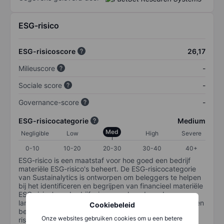
ESG-risico
ESG-risicoscore
26,17
Milieuscore
-
Sociale score
-
Governance-score
-
ESG-risicocategorie
Medium
Med
Negligible
Low
High
Severe
0-10
10-20
20-30
30-40
40+
ESG-risico is een maatstaf voor hoe goed een bedrijf
materiële ESG-risico's beheert. De ESG-risicocategorie
van Sustainalytics is ontworpen om beleggers te helpen
bij het identificeren en begrijpen van financieel materiële
ESG-risico's op bedrijfsniveau en hoe deze de
langetermijnprestaties van aandelenbeleggingen kunnen
Cookiebeleid
beïnvloeden. De schaal loopt van 0-100. Hoe lager het
Onze websites gebruiken cookies om u een betere
risico, hoe beter (0 staat voor geen risico en 100 voor