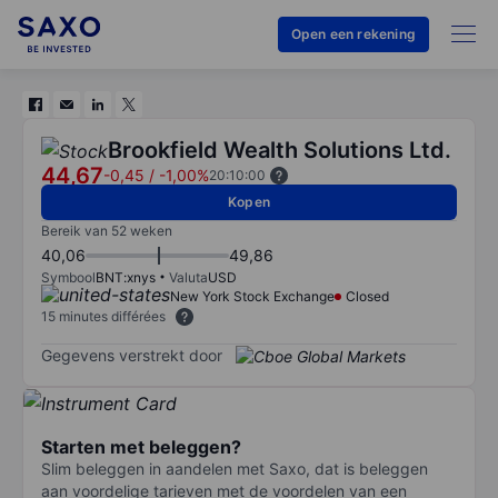
Open een rekening
Brookfield Wealth Solutions Ltd.
44,67
-0,45
/
-1,00%
20:10:00
Kopen
Bereik van 52 weken
40,06
49,86
Symbool
BNT:xnys
Valuta
USD
New York Stock Exchange
Closed
15 minutes différées
Gegevens verstrekt door
Starten met beleggen?
Slim beleggen in aandelen met Saxo, dat is beleggen
aan voordelige tarieven met de voordelen van een