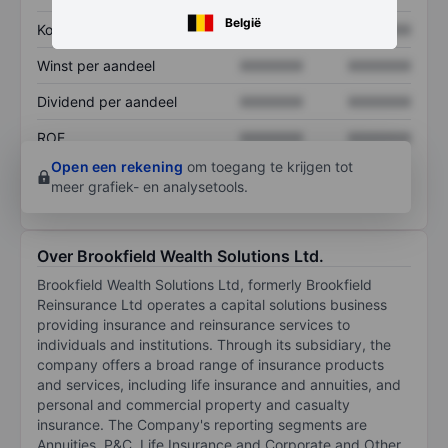
België
Koers/omzetratio
XXXXXXX
XXXXXXX
Winst per aandeel
XXXXXXX
XXXXXXX
Dividend per aandeel
XXXXXXX
XXXXXXX
ROE
XXXXXXX
XXXXXXX
Open een rekening
om toegang te krijgen tot
meer grafiek- en analysetools.
Over Brookfield Wealth Solutions Ltd.
Brookfield Wealth Solutions Ltd, formerly Brookfield
Reinsurance Ltd operates a capital solutions business
providing insurance and reinsurance services to
individuals and institutions. Through its subsidiary, the
company offers a broad range of insurance products
and services, including life insurance and annuities, and
personal and commercial property and casualty
insurance. The Company's reporting segments are
Annuities, P&C, Life Insurance and Corporate and Other.