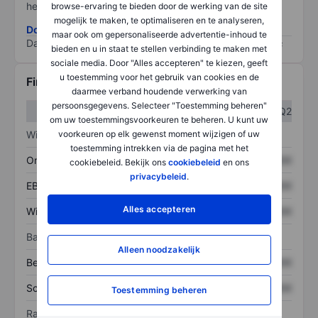
het grootste risico).
browse-ervaring te bieden door de werking van de site
mogelijk te maken, te optimaliseren en te analyseren,
Download de ESG-risicomethodologie
maar ook om gepersonaliseerde advertentie-inhoud te
Data provided by
/
bieden en u in staat te stellen verbinding te maken met
sociale media. Door "Alles accepteren" te kiezen, geeft
u toestemming voor het gebruik van cookies en de
Financiële gegevens
daarmee verband houdende verwerking van
persoonsgegevens. Selecteer "Toestemming beheren"
Q1
Q2
om uw toestemmingsvoorkeuren te beheren. U kunt uw
voorkeuren op elk gewenst moment wijzigen of uw
Winst/verlies
toestemming intrekken via de pagina met het
Omzet
XXXXXXX
XXXXXXX
cookiebeleid. Bekijk ons
cookiebeleid
en ons
privacybeleid
.
EBITDA
XXXXXXX
XXXXXXX
Alles accepteren
Winst
XXXXXXX
XXXXXXX
Balans
Alleen noodzakelijk
Bezittingen
XXXXXXX
XXXXXXX
Schulden
XXXXXXX
XXXXXXX
Toestemming beheren
Ratio's