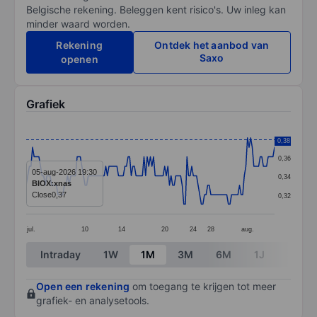
Belgische rekening. Beleggen kent risico's. Uw inleg kan
minder waard worden.
Rekening
Ontdek het aanbod van
Saxo
openen
Grafiek
Chart
0,38
0,38
Line chart with 157 data points.
0,36
The chart has 1 X axis displaying categories.
05-aug-2026 19:30
0,34
BIOX:xnas
The chart has 1 Y axis displaying values. Data ranges 
Close
0,37
0,32
jul.
10
14
20
24
28
aug.
End of interactive chart.
Intraday
1W
1M
3M
6M
1J
3J
Open een rekening
om toegang te krijgen tot meer
grafiek- en analysetools.