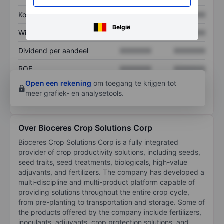
Koers/omzetratio
XXXXXXX
XXXXXXX
België
Winst per aandeel
XXXXXXX
XXXXXXX
Dividend per aandeel
XXXXXXX
XXXXXXX
ROE
XXXXXXX
XXXXXXX
Open een rekening
om toegang te krijgen tot
meer grafiek- en analysetools.
Over Bioceres Crop Solutions Corp
Bioceres Crop Solutions Corp is a fully integrated
provider of crop productivity solutions, including seeds,
seed traits, seed treatments, biologicals, high-value
adjuvants, and fertilizers. The company has developed a
multi-discipline and multi-product platform capable of
providing solutions throughout the entire crop cycle,
from pre-planting to transportation and storage. Some of
the products offered by the company include fertilizers,
inoculants, adjuvants, crop protection solutions, and