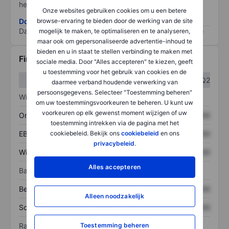
het grootste risico).
Onze websites gebruiken cookies om u een betere
browse-ervaring te bieden door de werking van de site
Download de ESG-risicomethodologie
Data provided by
/
mogelijk te maken, te optimaliseren en te analyseren,
maar ook om gepersonaliseerde advertentie-inhoud te
bieden en u in staat te stellen verbinding te maken met
Financiële gegevens
sociale media. Door "Alles accepteren" te kiezen, geeft
u toestemming voor het gebruik van cookies en de
Q1
Q2
daarmee verband houdende verwerking van
persoonsgegevens. Selecteer "Toestemming beheren"
Winst/verlies
om uw toestemmingsvoorkeuren te beheren. U kunt uw
voorkeuren op elk gewenst moment wijzigen of uw
Omzet
XXXXXXX
XXXXXXX
toestemming intrekken via de pagina met het
cookiebeleid. Bekijk ons
cookiebeleid
en ons
EBITDA
XXXXXXX
XXXXXXX
privacybeleid
.
Winst
XXXXXXX
XXXXXXX
Alles accepteren
Balans
Bezittingen
XXXXXXX
XXXXXXX
Alleen noodzakelijk
Schulden
XXXXXXX
XXXXXXX
Toestemming beheren
Ratio's