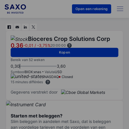
Open een rekening
Bioceres Crop Solutions Corp
0,36
-0,01
/
-3,75%
20:00:00
Kopen
Bereik van 52 weken
0,30
3,60
Symbool
BIOX:xnas
Valuta
USD
NASDAQ
Closed
15 minutes différées
Gegevens verstrekt door
Starten met beleggen?
Slim beleggen in aandelen met Saxo, dat is beleggen
aan voordelige tarieven met de voordelen van een