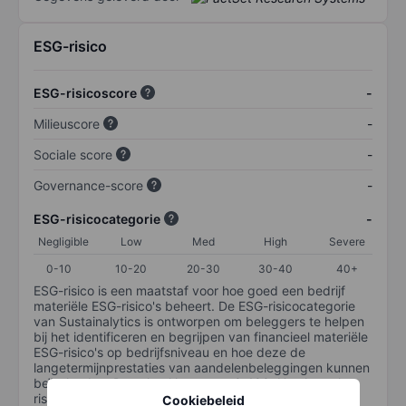
ESG-risico
ESG-risicoscore
-
Milieuscore
-
Sociale score
-
Governance-score
-
ESG-risicocategorie
-
Negligible
Low
Med
High
Severe
0-10
10-20
20-30
30-40
40+
ESG-risico is een maatstaf voor hoe goed een bedrijf
materiële ESG-risico's beheert. De ESG-risicocategorie
van Sustainalytics is ontworpen om beleggers te helpen
bij het identificeren en begrijpen van financieel materiële
ESG-risico's op bedrijfsniveau en hoe deze de
langetermijnprestaties van aandelenbeleggingen kunnen
beïnvloeden. De schaal loopt van 0-100. Hoe lager het
risico, hoe beter (0 staat voor geen risico en 100 voor
Cookiebeleid