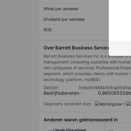
Winst per aandeel
Dividend per aandeel
ROE
Over Barrett Business Services Inc.
Barrett Business Services Inc is a provider 
management consulting expertise with human 
two categories of services: Professional Empl
segment, which provides clients with human 
technology platform, myBBSI.
Sector
Industrie
Marktkapitalisa
Bedrijfsdiensten
-
0,985085556
Gegevens verstrekt door
/
Anderen waren geïnteresseerd in
Lincoln Educational