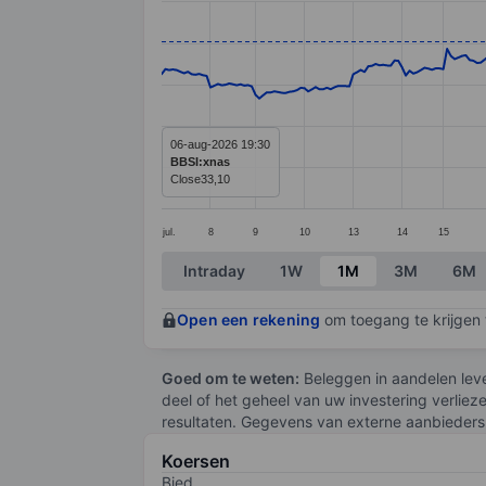
Line chart with 295 data points.
The chart has 1 X axis displaying categ
The chart has 1 Y axis displaying value
06-aug-2026 19:30
BBSI:xnas
Close
33,10
jul.
8
9
10
13
14
15
End of interactive chart.
Intraday
1W
1M
3M
6M
Open een rekening
om toegang te krijgen t
Goed om te weten:
Beleggen in aandelen leve
deel of het geheel van uw investering verliez
resultaten. Gegevens van externe aanbieders 
Koersen
Bied