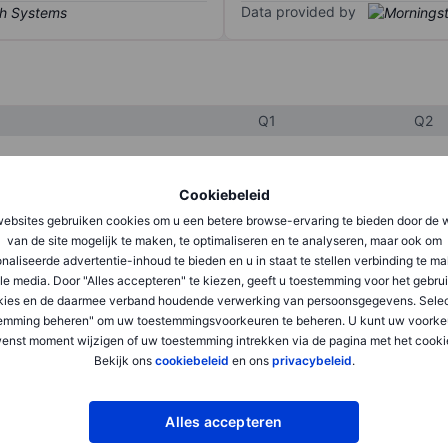
Data provided by
Q1
Q2
XXXXXXX
XXXXXXX
Cookiebeleid
ebsites gebruiken cookies om u een betere browse-ervaring te bieden door de 
XXXXXXX
XXXXXXX
van de site mogelijk te maken, te optimaliseren en te analyseren, maar ook om
naliseerde advertentie-inhoud te bieden en u in staat te stellen verbinding te m
XXXXXXX
XXXXXXX
le media. Door "Alles accepteren" te kiezen, geeft u toestemming voor het gebru
kies en de daarmee verband houdende verwerking van persoonsgegevens. Selec
emming beheren" om uw toestemmingsvoorkeuren te beheren. U kunt uw voorke
XXXXXXX
XXXXXXX
enst moment wijzigen of uw toestemming intrekken via de pagina met het cooki
Bekijk ons
cookiebeleid
en ons
privacybeleid
.
XXXXXXX
XXXXXXX
Alles accepteren
XXXXXXX
XXXXXXX