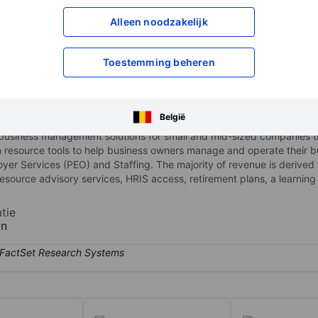
XXXXXXX
XXXXXXX
Alleen noodzakelijk
XXXXXXX
XXXXXXX
Open een rekening
om toegang te kr
Toestemming beheren
XXXXXXX
XXXXXXX
België
of business management solutions for small and mid-sized companies 
resource tools to help business owners manage and operate their b
oyer Services (PEO) and Staffing. The majority of revenue is derived
resource advisory services, HRIS access, retirement plans, a lear
tie
bn