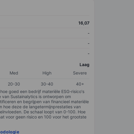
16,07
-
-
-
Laag
Med
High
Severe
20-30
30-40
40+
 hoe goed een bedrijf materiële ESG-risico's
e van Sustainalytics is ontworpen om
tificeren en begrijpen van financieel materiële
en hoe deze de langetermijnprestaties van
ïnvloeden. De schaal loopt van 0-100. Hoe
taat voor geen risico en 100 voor het grootste
hodologie