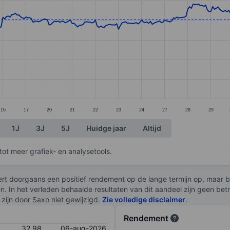
ories.
s. Data ranges from 31.37 to 42.1.
16
17
20
21
22
23
24
27
28
29
1J
3J
5J
Huidge jaar
Altijd
ot meer grafiek- en analysetools.
rt doorgaans een positief rendement op de lange termijn op, maar br
en. In het verleden behaalde resultaten van dit aandeel zijn geen be
zijn door Saxo niet gewijzigd.
Zie volledige disclaimer
.
Rendement
32,98
06-aug-2026