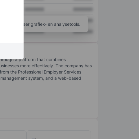
XXXXXXX
XXXXXXX
XXXXXXX
XXXXXXX
ijgen tot meer grafiek- en analysetools.
XXXXXXX
XXXXXXX
through a platform that combines
usinesses more effectively. The company has
 from the Professional Employer Services
ning management system, and a web-based