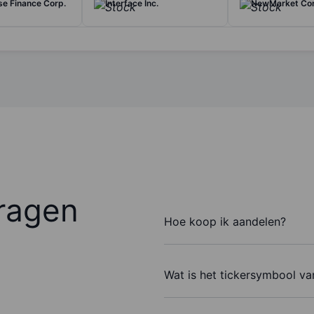
ase Finance Corp.
Interface Inc.
NewMarket Cor
ragen
Hoe koop ik aandelen?
Wat is het tickersymbool van