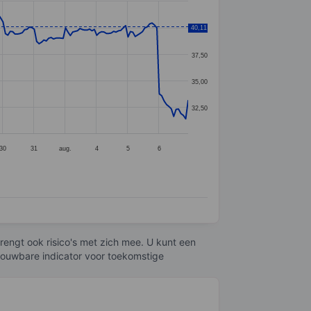
40,11
40,00
37,50
35,00
32,50
30
31
aug.
4
5
6
engt ook risico's met zich mee. U kunt een
trouwbare indicator voor toekomstige