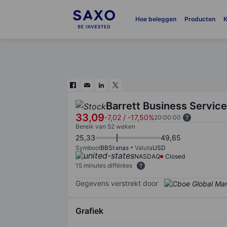
Hoe beleggen
Producten
K
Barrett Business Service
33,09
-7,02
/
-17,50%
20:00:00
Bereik van 52 weken
25,33
49,65
Symbool
BBSI:xnas
Valuta
USD
NASDAQ
Closed
15 minutes différées
Gegevens verstrekt door
Grafiek
Chart