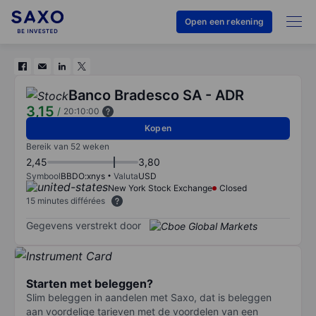
Open een rekening
Banco Bradesco SA - ADR
3,15
/
20:10:00
Kopen
Bereik van 52 weken
2,45
3,80
Symbool
BBDO:xnys
Valuta
USD
New York Stock Exchange
Closed
15 minutes différées
Gegevens verstrekt door
Starten met beleggen?
Slim beleggen in aandelen met Saxo, dat is beleggen
aan voordelige tarieven met de voordelen van een