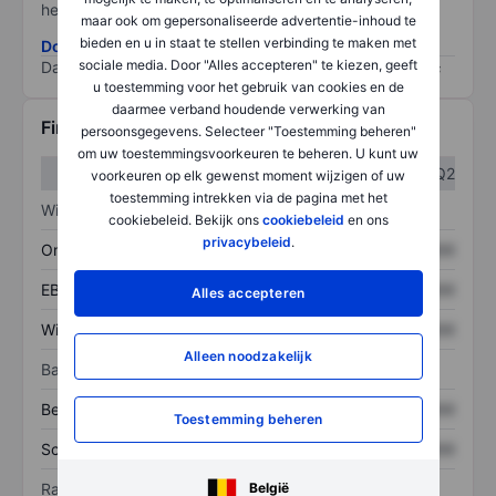
het grootste risico).
maar ook om gepersonaliseerde advertentie-inhoud te
bieden en u in staat te stellen verbinding te maken met
Download de ESG-risicomethodologie
sociale media. Door "Alles accepteren" te kiezen, geeft
Data provided by
/
u toestemming voor het gebruik van cookies en de
daarmee verband houdende verwerking van
Financiële gegevens
persoonsgegevens. Selecteer "Toestemming beheren"
om uw toestemmingsvoorkeuren te beheren. U kunt uw
Q1
Q2
voorkeuren op elk gewenst moment wijzigen of uw
toestemming intrekken via de pagina met het
Winst/verlies
cookiebeleid. Bekijk ons
cookiebeleid
en ons
privacybeleid
.
Omzet
XXXXXXX
XXXXXXX
EBITDA
XXXXXXX
XXXXXXX
Alles accepteren
Winst
XXXXXXX
XXXXXXX
Alleen noodzakelijk
Balans
Bezittingen
XXXXXXX
XXXXXXX
Toestemming beheren
Schulden
XXXXXXX
XXXXXXX
België
Ratio's