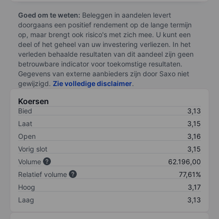
Goed om te weten:
Beleggen in aandelen levert
doorgaans een positief rendement op de lange termijn
op, maar brengt ook risico's met zich mee. U kunt een
deel of het geheel van uw investering verliezen. In het
verleden behaalde resultaten van dit aandeel zijn geen
betrouwbare indicator voor toekomstige resultaten.
Gegevens van externe aanbieders zijn door Saxo niet
gewijzigd.
Zie volledige disclaimer
.
Koersen
Bied
3,13
Laat
3,15
Open
3,16
Vorig slot
3,15
Volume
62.196,00
Relatief volume
77,61%
Hoog
3,17
Laag
3,13