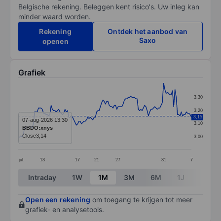
Belgische rekening. Beleggen kent risico's. Uw inleg kan
minder waard worden.
Rekening
Ontdek het aanbod van
Saxo
openen
Grafiek
Chart
3,30
Line chart with 138 data points.
3,20
3,15
The chart has 1 X axis displaying categories.
07-aug-2026 13:30
3,10
BBDO:xnys
The chart has 1 Y axis displaying values. Data ranges 
Close
3,14
3,00
jul.
13
17
21
27
31
7
End of interactive chart.
Intraday
1W
1M
3M
6M
1J
3J
Open een rekening
om toegang te krijgen tot meer
grafiek- en analysetools.