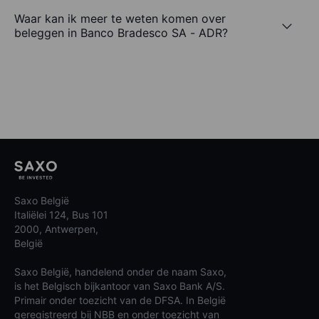
Waar kan ik meer te weten komen over
beleggen in Banco Bradesco SA - ADR?
Saxo België
Italiëlei 124, Bus 101
2000, Antwerpen,
België
Saxo België, handelend onder de naam Saxo,
is het Belgisch bijkantoor van Saxo Bank A/S.
Primair onder toezicht van de DFSA. In België
geregistreerd bij NBB en onder toezicht van