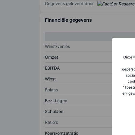
Gegevens geleverd door
Financiële gegevens
Winst/verlies
Omzet
Onze w
EBITDA
geperso
socia
Winst
coo
"Toest
Balans
elk gew
Bezittingen
Schulden
Ratio's
Koers/omzetratio