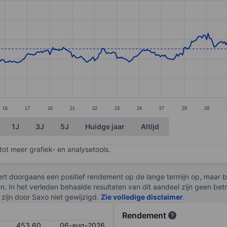
ories.
s. Data ranges from 404.6 to 468.6.
16
17
20
21
22
23
24
27
28
29
1J
3J
5J
Huidge jaar
Altijd
ot meer grafiek- en analysetools.
rt doorgaans een positief rendement op de lange termijn op, maar br
en. In het verleden behaalde resultaten van dit aandeel zijn geen be
zijn door Saxo niet gewijzigd.
Zie volledige disclaimer
.
Rendement
453,60
06-aug-2026