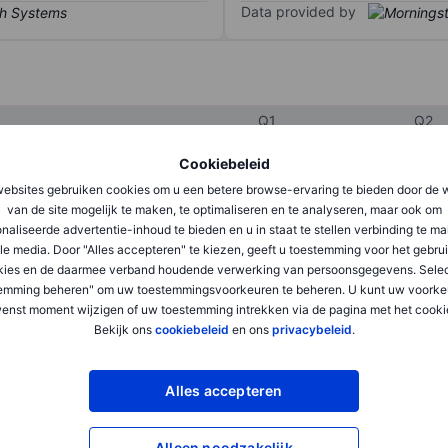
Data provided by
Q1
Q2
Cookiebeleid
XXXXXXX
XXXXXXX
ebsites gebruiken cookies om u een betere browse-ervaring te bieden door de 
van de site mogelijk te maken, te optimaliseren en te analyseren, maar ook om
XXXXXXX
XXXXXXX
naliseerde advertentie-inhoud te bieden en u in staat te stellen verbinding te m
le media. Door "Alles accepteren" te kiezen, geeft u toestemming voor het gebru
XXXXXXX
XXXXXXX
kies en de daarmee verband houdende verwerking van persoonsgegevens. Selec
emming beheren" om uw toestemmingsvoorkeuren te beheren. U kunt uw voorke
enst moment wijzigen of uw toestemming intrekken via de pagina met het cooki
Bekijk ons
cookiebeleid
en ons
privacybeleid
.
XXXXXXX
XXXXXXX
XXXXXXX
XXXXXXX
Alles accepteren
XXXXXXX
XXXXXXX
Alleen noodzakelijk