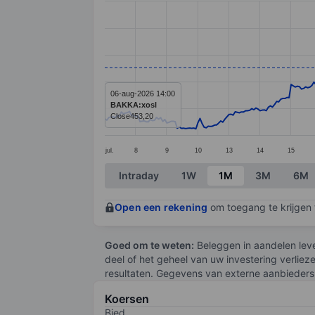
Line chart with 345 data points.
The chart has 1 X axis displaying categ
The chart has 1 Y axis displaying value
06-aug-2026 14:00
BAKKA:xosl
Close
453,20
jul.
8
9
10
13
14
15
End of interactive chart.
Intraday
1W
1M
3M
6M
Open een rekening
om toegang te krijgen t
Goed om te weten:
Beleggen in aandelen leve
deel of het geheel van uw investering verliez
resultaten. Gegevens van externe aanbieders 
Koersen
Bied