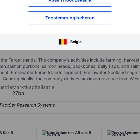
XXXXXXX
XXXXXXX
Toestemming beheren
XXXXXXX
XXXXXXX
Open een rekening
om toegang te kr
XXXXXXX
XXXXXXX
België
the Faroe Islands. The company's activities include farming, harves
en salmon portions, salmon heads, backbones, belly flaps, and salmon
ment, Freshwater Faroe Islands segment, Freshwater Scotland segme
rs. Geographically, the company derives maximum revenue from West
ustrie
Marktkapitalisatie
27bn
B Ser. B
Nibe Industrier AB ser. B
Tomra System