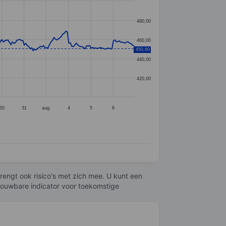
480,00
460,00
450,60
440,00
420,00
30
31
aug.
4
5
6
engt ook risico's met zich mee. U kunt een
trouwbare indicator voor toekomstige