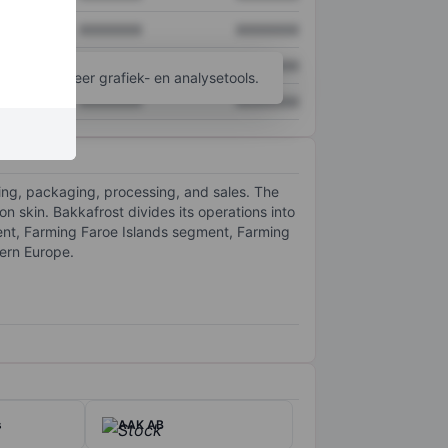
XXXXXXX
XXXXXXX
XXXXXXX
XXXXXXX
ijgen tot meer grafiek- en analysetools.
XXXXXXX
XXXXXXX
ting, packaging, processing, and sales. The
 skin. Bakkafrost divides its operations into
nt, Farming Faroe Islands segment, Farming
ern Europe.
s
AAK AB