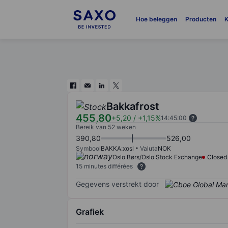
Hoe beleggen
Producten
K
Bakkafrost
455,80
+5,20
/
+1,15%
14:45:00
Bereik van 52 weken
390,80
526,00
Symbool
BAKKA:xosl
Valuta
NOK
Oslo Børs/Oslo Stock Exchange
Closed
15 minutes différées
Gegevens verstrekt door
Grafiek
Chart