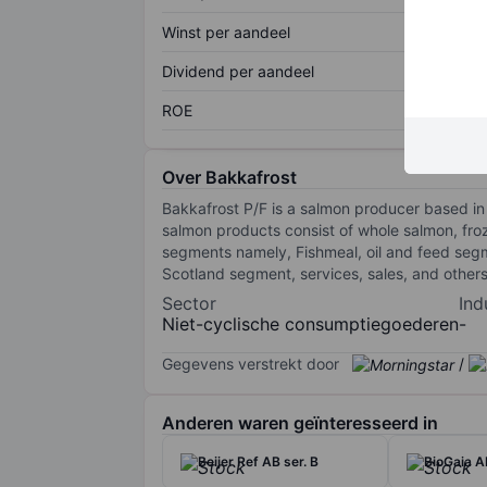
Winst per aandeel
Dividend per aandeel
ROE
Over Bakkafrost
Bakkafrost P/F is a salmon producer based in 
salmon products consist of whole salmon, froz
segments namely, Fishmeal, oil and feed seg
Scotland segment, services, sales, and othe
Sector
Ind
Niet-cyclische consumptiegoederen
-
Gegevens verstrekt door
/
Anderen waren geïnteresseerd in
Beijer Ref AB ser. B
BioGaia A