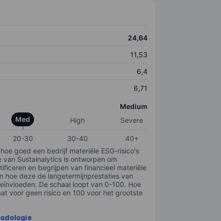
24,64
11,53
6,4
6,71
Medium
Med
High
Severe
20-30
30-40
40+
 hoe goed een bedrijf materiële ESG-risico's
e van Sustainalytics is ontworpen om
tificeren en begrijpen van financieel materiële
en hoe deze de langetermijnprestaties van
ïnvloeden. De schaal loopt van 0-100. Hoe
taat voor geen risico en 100 voor het grootste
hodologie