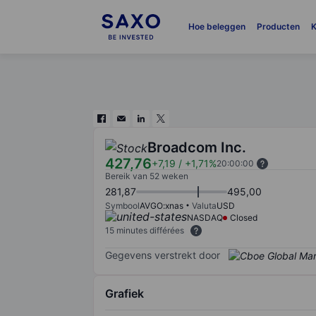
Hoe beleggen
Producten
K
Broadcom Inc.
427,76
+7,19
/
+1,71%
20:00:00
Bereik van 52 weken
281,87
495,00
Symbool
AVGO:xnas
Valuta
USD
NASDAQ
Closed
15 minutes différées
Gegevens verstrekt door
Grafiek
Chart