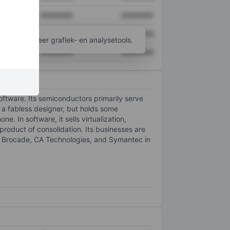
XXXXXXX
XXXXXXX
XXXXXXX
XXXXXXX
ijgen tot meer grafiek- en analysetools.
XXXXXXX
XXXXXXX
ftware. Its semiconductors primarily serve
y a fabless designer, but holds some
e. In software, it sells virtualization,
 product of consolidation. Its businesses are
, Brocade, CA Technologies, and Symantec in