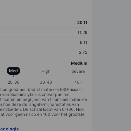
20,11
11,26
6,11
2,75
Medium
Med
High
Severe
20-30
30-40
40+
 hoe goed een bedrijf materiële ESG-risico's
e van Sustainalytics is ontworpen om
tificeren en begrijpen van financieel materiële
en hoe deze de langetermijnprestaties van
ïnvloeden. De schaal loopt van 0-100. Hoe
taat voor geen risico en 100 voor het grootste
hodologie