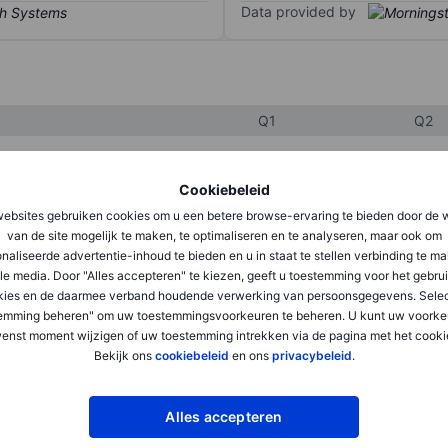
Data provided by
Q1
Q2
Cookiebeleid
XXXXXXX
XXXXXXX
ebsites gebruiken cookies om u een betere browse-ervaring te bieden door de 
XXXXXXX
XXXXXXX
van de site mogelijk te maken, te optimaliseren en te analyseren, maar ook om
naliseerde advertentie-inhoud te bieden en u in staat te stellen verbinding te m
XXXXXXX
XXXXXXX
le media. Door "Alles accepteren" te kiezen, geeft u toestemming voor het gebru
kies en de daarmee verband houdende verwerking van persoonsgegevens. Selec
emming beheren" om uw toestemmingsvoorkeuren te beheren. U kunt uw voorke
XXXXXXX
XXXXXXX
enst moment wijzigen of uw toestemming intrekken via de pagina met het cooki
Bekijk ons
cookiebeleid
en ons
privacybeleid
.
XXXXXXX
XXXXXXX
Alles accepteren
XXXXXXX
XXXXXXX