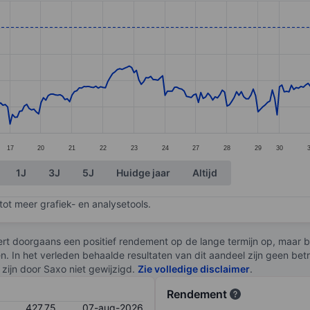
ories.
es. Data ranges from 365.03 to 427.65.
17
20
21
22
23
24
27
28
29
30
1J
3J
5J
Huidge jaar
Altijd
ot meer grafiek- en analysetools.
rt doorgaans een positief rendement op de lange termijn op, maar br
en. In het verleden behaalde resultaten van dit aandeel zijn geen be
zijn door Saxo niet gewijzigd.
Zie volledige disclaimer
.
Rendement
427,75
07-aug-2026