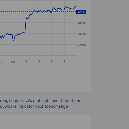
420,57
420,00
405,00
390,00
375,00
31
aug.
4
5
6
7
engt ook risico's met zich mee. U kunt een
trouwbare indicator voor toekomstige