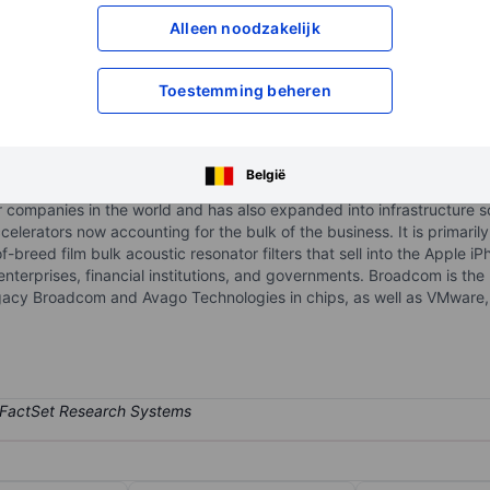
Alleen noodzakelijk
XXXXXXX
XXXXXXX
XXXXXXX
XXXXXXX
Open een rekening
om toegang te kr
Toestemming beheren
XXXXXXX
XXXXXXX
België
 companies in the world and has also expanded into infrastructure so
lerators now accounting for the bulk of the business. It is primaril
breed film bulk acoustic resonator filters that sell into the Apple iPhon
 enterprises, financial institutions, and governments. Broadcom is the
gacy Broadcom and Avago Technologies in chips, as well as VMware