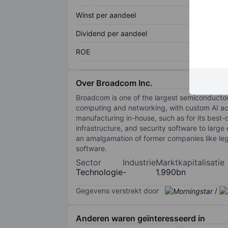
Winst per aandeel
Dividend per aandeel
ROE
Over Broadcom Inc.
Broadcom is one of the largest semiconductor
computing and networking, with custom AI acce
manufacturing in-house, such as for its best-of-
infrastructure, and security software to large
an amalgamation of former companies like le
software.
Sector
Industrie
Marktkapitalisatie
Technologie
-
1.990bn
Gegevens verstrekt door
/
Anderen waren geïnteresseerd in