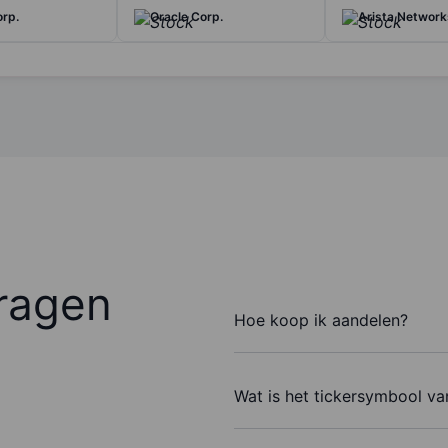
rp.
Oracle Corp.
Arista Networks
ragen
Hoe koop ik aandelen?
Wat is het tickersymbool v