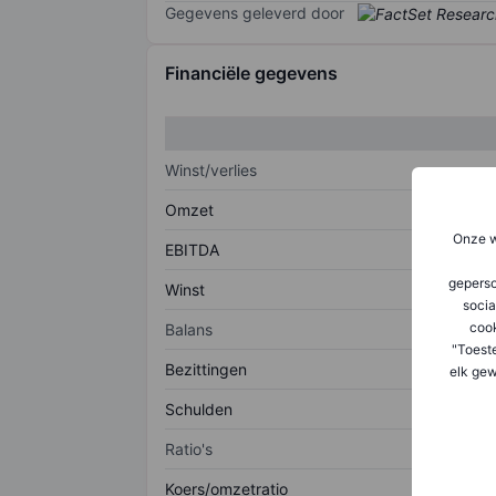
Gegevens geleverd door
Financiële gegevens
Winst/verlies
Omzet
Onze w
EBITDA
geperso
Winst
socia
coo
Balans
"Toest
Bezittingen
elk gew
Schulden
Ratio's
Koers/omzetratio