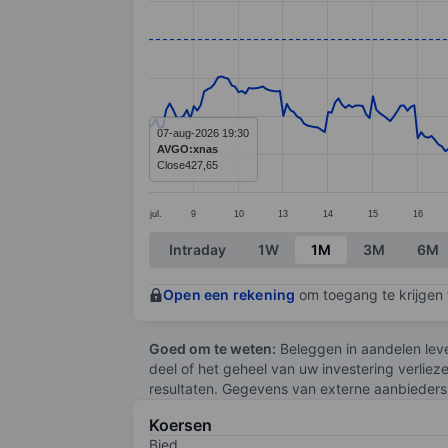
Line chart with 295 data points.
The chart has 1 X axis displaying categ
The chart has 1 Y axis displaying valu
07-aug-2026 19:30
AVGO:xnas
Close
427,65
jul.
9
10
13
14
15
16
End of interactive chart.
Intraday
1W
1M
3M
6M
Open een rekening
om toegang te krijgen t
Goed om te weten:
Beleggen in aandelen leve
deel of het geheel van uw investering verliez
resultaten. Gegevens van externe aanbieders 
Koersen
Bied