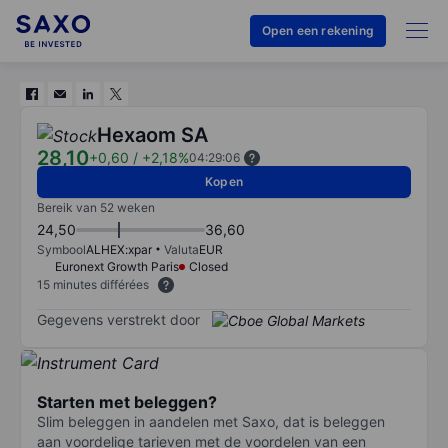
Open een rekening
Hexaom SA
28,10
+0,60
/
+2,18%
04:29:06
Kopen
Bereik van 52 weken
24,50
36,60
Symbool
ALHEX:xpar
Valuta
EUR
Euronext Growth Paris
Closed
15 minutes différées
Gegevens verstrekt door
Starten met beleggen?
Slim beleggen in aandelen met Saxo, dat is beleggen
aan voordelige tarieven met de voordelen van een