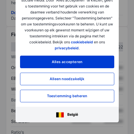
sociale media. Door "Alles accepteren" te kiezen, geeft
het grootste risico).
u toestemming voor het gebruik van cookies en de
Download de ESG-risicomethodologie
daarmee verband houdende verwerking van
Data provided by
/
persoonsgegevens. Selecteer "Toestemming beheren"
om uw toestemmingsvoorkeuren te beheren. U kunt uw
voorkeuren op elk gewenst moment wijzigen of uw
Financiële gegevens
toestemming intrekken via de pagina met het
cookiebeleid. Bekijk ons
cookiebeleid
en ons
Q1
Q2
privacybeleid
.
Winst/verlies
Alles accepteren
Omzet
XXXXXXX
XXXXXXX
EBITDA
XXXXXXX
XXXXXXX
Alleen noodzakelijk
Winst
XXXXXXX
XXXXXXX
Toestemming beheren
Balans
Bezittingen
XXXXXXX
XXXXXXX
België
Schulden
XXXXXXX
XXXXXXX
Ratio's