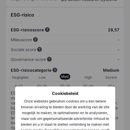
ESG-risico
ESG-risicoscore
28,57
Milieuscore
-
Sociale score
-
Governance-score
-
ESG-risicocategorie
Medium
Med
Negligible
Low
High
Severe
0-10
10-20
20-30
30-40
40+
ESG-risico is een maatstaf voor hoe goed een bedrijf
Cookiebeleid
materiële ESG-risico's beheert. De ESG-risicocategorie
Onze websites gebruiken cookies om u een betere
van Sustainalytics is ontworpen om beleggers te helpen
browse-ervaring te bieden door de werking van de site
bij het identificeren en begrijpen van financieel materiële
ESG-risico's op bedrijfsniveau en hoe deze de
mogelijk te maken, te optimaliseren en te analyseren,
langetermijnprestaties van aandelenbeleggingen kunnen
maar ook om gepersonaliseerde advertentie-inhoud te
beïnvloeden. De schaal loopt van 0-100. Hoe lager het
bieden en u in staat te stellen verbinding te maken met
risico, hoe beter (0 staat voor geen risico en 100 voor