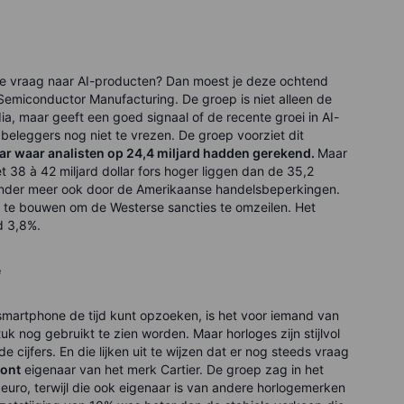
de vraag naar AI-producten? Dan moest je deze ochtend
Semiconductor Manufacturing. De groep is niet alleen de
ia, maar geeft een goed signaal of de recente groei in AI-
 beleggers nog niet te vrezen. De groep voorziet dit
llar waar analisten op 24,4 miljard hadden gerekend.
Maar
t 38 à 42 miljard dollar fors hoger liggen dan de 35,2
 onder meer ook door de Amerikaanse handelsbeperkingen.
a te bouwen om de Westerse sancties te omzeilen. Het
d 3,8%.
e
e smartphone de tijd kunt opzoeken, is het voor iemand van
uk nog gebruikt te zien worden. Maar horloges zijn stijlvol
 cijfers. En die lijken uit te wijzen dat er nog steeds vraag
ont
eigenaar van het merk Cartier. De groep zag in het
d euro, terwijl die ook eigenaar is van andere horlogemerken