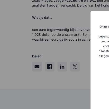
zoals
Piaget, Jaeger-LeCoultre en IWC.
Een omz
analisten hadden verwacht. De tijd van het horlo
Wist je dat…
Onze w
een euro tegenwoordig bijna evenveel waard is a
1,028 dollar op de wisselmarkt. Sommige analist
geperso
waarbij een euro gelijk zou zijn aan een dollar.
socia
coo
"Toest
elk gew
Delen