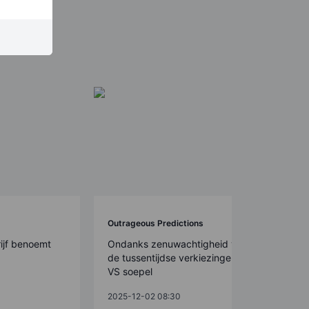
Outrageous Predictions
ijf benoemt
Ondanks zenuwachtigheid verlopen
de tussentijdse verkiezingen in de
VS soepel
2025-12-02 08:30