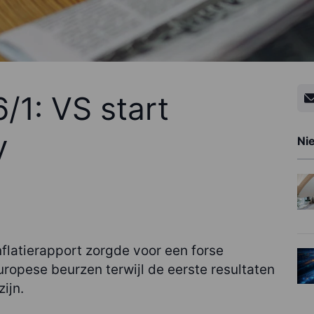
/1: VS start
y
Ni
flatierapport zorgde voor een forse
ropese beurzen terwijl de eerste resultaten
ijn.