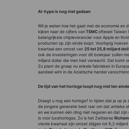
AI-hype is nog niet gedaan
Wil je weten hoe het gaat met de economie en 
kijken naar de cijfers van
TSMC
oftewel Taiwan 
belangrijkste chipleverancier voor Apple en Nvid
producten op zijn einde loopt. Voorlopig hoeven
kwartaal een omzet van
25 tot 25,8 miljard do
ook de investeringen voor dit boekjaar zullen me
miljard dollar die men had verwacht. Dat komt
Zo plant de groep nu enkele fabrieken in Europ
aandeel wint in de Aziatische handel vanochten
De tijd van het horloge loopt nog niet ten eind
Draagt u nog een horloge? In tijden dat je op j
de jongere generatie best raar om dat antieke st
en we kunnen één ding niet negeren en dat zijn de
is voor luxehorloges. Zo is het Zwitserse
Richem
vierde kwartaal zijn omzet stijgen tot 6,2 miljar