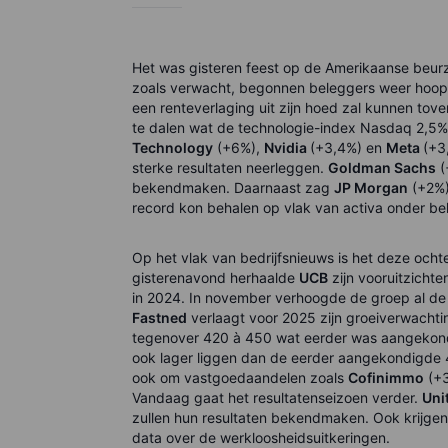
Het was gisteren feest op de Amerikaanse beurz
zoals verwacht, begonnen beleggers weer hoop t
een renteverlaging uit zijn hoed zal kunnen to
te dalen wat de technologie-index Nasdaq 2,5%
Technology
(+6%),
Nvidia
(+3,4%) en
Meta
(+3
sterke resultaten neerleggen.
Goldman Sachs
(
bekendmaken. Daarnaast zag
JP Morgan
(+2%) 
record kon behalen op vlak van activa onder be
Op het vlak van bedrijfsnieuws is het deze och
gisterenavond herhaalde
UCB
zijn vooruitzichte
in 2024. In november verhoogde de groep al de 
Fastned
verlaagt voor 2025 zijn groeiverwachti
tegenover 420 à 450 wat eerder was aangekondi
ook lager liggen dan de eerder aangekondigde 4
ook om vastgoedaandelen zoals
Cofinimmo
(+3
Vandaag gaat het resultatenseizoen verder.
Uni
zullen hun resultaten bekendmaken. Ook krijgen
data over de werkloosheidsuitkeringen.