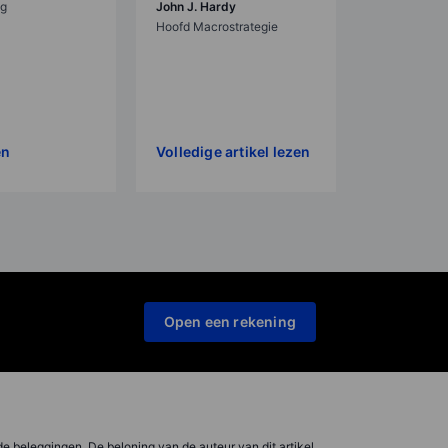
eg
John J. Hardy
Hoofd Macrostrategie
en
Volledige artikel lezen
Open een rekening
de beleggingen. De beloning van de auteur van dit artikel