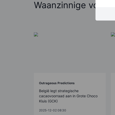
Waanzinnige voorsp
Outrageous Predictions
België legt strategische
cacaovoorraad aan in Grote Choco
Kluis (GCK)
2025-12-02 08:30