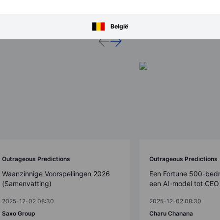
ellingen 2026
België
Outrageous Predictions
Outrageous Predictions
Waanzinnige Voorspellingen 2026
Een Fortune 500-bedr
(Samenvatting)
een AI-model tot CEO
2025-12-02 08:30
2025-12-02 08:30
Saxo Group
Charu Chanana