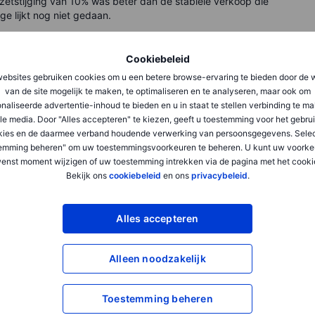
etstijging van 10% was beter dan de stabiele verkoop die
ge lijkt nog niet gedaan.
Cookiebeleid
ebsites gebruiken cookies om u een betere browse-ervaring te bieden door de 
ls de Amerikaanse dollar? Voor 1 euro krijg je vandaag
van de site mogelijk te maken, te optimaliseren en te analyseren, maar ook om
en voorspellen dat we bewegen naar euro-dollar pariteit
naliseerde advertentie-inhoud te bieden en u in staat te stellen verbinding te m
le media. Door "Alles accepteren" te kiezen, geeft u toestemming voor het gebru
kies en de daarmee verband houdende verwerking van persoonsgegevens. Selec
emming beheren" om uw toestemmingsvoorkeuren te beheren. U kunt uw voorke
enst moment wijzigen of uw toestemming intrekken via de pagina met het cooki
Bekijk ons
cookiebeleid
en ons
privacybeleid
.
Alles accepteren
Alleen noodzakelijk
Toestemming beheren