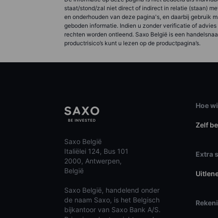
staat/stond/zal niet direct of indirect in relatie (staan)
en onderhouden van deze pagina's, en daarbij gebruik ma
geboden informatie. Indien u zonder verificatie of advie
rechten worden ontleend. Saxo België is een handelsnaa
productrisico’s kunt u lezen op de productpagina’s.
Hoe wi
Zelf b
Saxo België
Italiëlei 124, Bus 101
Extra 
2000, Antwerpen,
België
Uitlen
Saxo België, handelend onder
de naam Saxo, is het Belgisch
Reken
bijkantoor van Saxo Bank A/S.