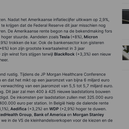
en. Nadat het Amerikaanse inflatiecijfer uitkwam op 2,9%,
e krijgen dat de Federal Reserve dit jaar misschien nog
veren. De Amerikaanse rente begon na de bekendmaking fors
 hoger stuurde. Aandelen zoals
Tesla
(+8%),
Micron
,9%) trokken de kar. Ook de bankensector kon gisteren
+6%) kon zijn grootste kwartaalwinst in 3 jaar
zijn winst fors stijgen terwijl
BlackRock
(+3,3%) een nieuw
heer.
tend rustig. Tijdens de JP Morgan Healthcare Conference
n en dat het mikt op een jaaromzet van bijna 6 miljard euro
verwachting van een jaaromzet van 5,5 tot 5,7 miljard euro.
ng. Dit jaar zal men 400 à 425 nieuwe laadstations bouwen
gd. De inkomsten per laadstation zullen met 325.000 euro
00.000 euro per station. In België hielp de dalende rente
,1%),
Aedifica
(+3,2%) en
WDP
(+2,9%) hoger te duwen.
tedHealth Group
,
Bank of America
en
Morgan Stanley
 we in de VS de kleinhandelsverkopen voor de kiezen en de