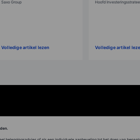
Saxo Group
Hoofd Investeringsstrate
Volledige artikel lezen
Volledige artikel lez
orden.
ueel beleggingsadvies of als een individuele aanbeveling tot het doen van bepaal