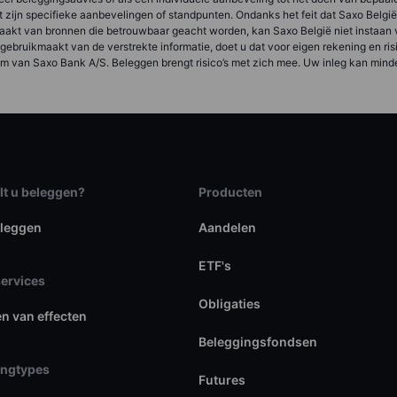
 met zijn specifieke aanbevelingen of standpunten. Ondanks het feit dat Saxo Belgi
akt van bronnen die betrouwbaar geacht worden, kan Saxo België niet instaan voo
s gebruikmaakt van de verstrekte informatie, doet u dat voor eigen rekening en r
m van Saxo Bank A/S. Beleggen brengt risico’s met zich mee. Uw inleg kan mind
lt u beleggen?
Producten
eleggen
Aandelen
ETF's
services
Obligaties
en van effecten
Beleggingsfondsen
ingtypes
Futures