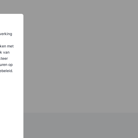
werking
aken met
ik van
teer
uren op
ebeleid.