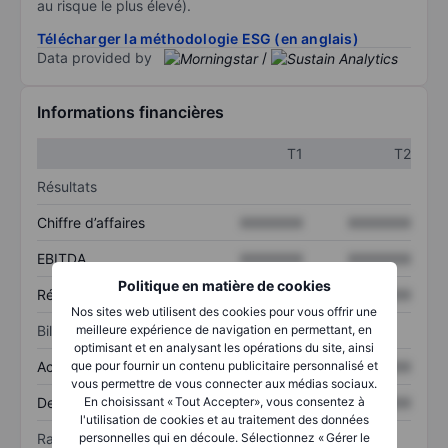
au risque le plus élevé).
Télécharger la méthodologie ESG (en anglais)
Data provided by
/
Informations financières
T1
T2
Résultats
Chiffre d’affaires
XXXXXXX
XXXXXXX
EBITDA
XXXXXXX
XXXXXXX
Politique en matière de cookies
Résultat net
XXXXXXX
XXXXXXX
Nos sites web utilisent des cookies pour vous offrir une
meilleure expérience de navigation en permettant, en
Bilan
optimisant et en analysant les opérations du site, ainsi
que pour fournir un contenu publicitaire personnalisé et
Actif total
XXXXXXX
XXXXXXX
vous permettre de vous connecter aux médias sociaux.
En choisissant « Tout Accepter», vous consentez à
Dette totale
XXXXXXX
XXXXXXX
l'utilisation de cookies et au traitement des données
personnelles qui en découle. Sélectionnez « Gérer le
Ratios