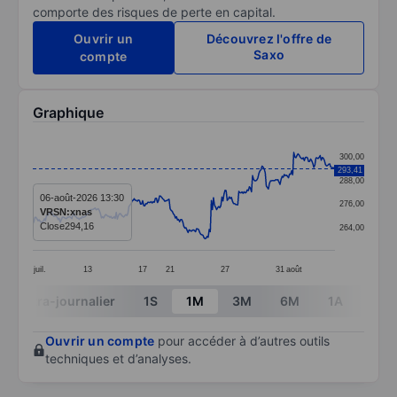
comporte des risques de perte en capital.
Ouvrir un
Découvrez l'offre de
Saxo
compte
Graphique
Chart
300,00
293,41
Line chart with 287 data points.
288,00
The chart has 1 X axis displaying categories.
06-août-2026 13:30
276,00
VRSN:xnas
The chart has 1 Y axis displaying values. Data ranges
Close
294,16
264,00
juil.
13
17
21
27
31
août
End of interactive chart.
Intra-journalier
1S
1M
3M
6M
1A
3A
Ouvrir un compte
pour accéder à d’autres outils
techniques et d’analyses.