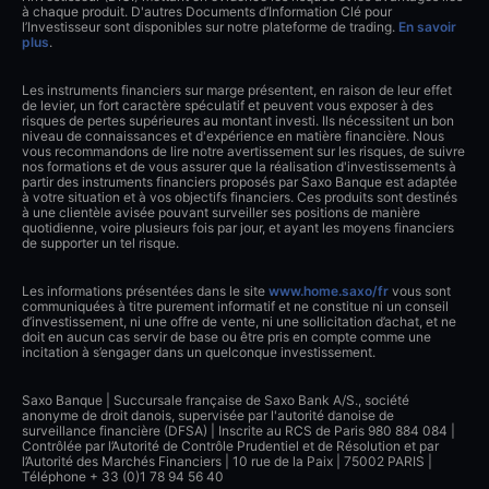
à chaque produit. D'autres Documents d’Information Clé pour
l’Investisseur sont disponibles sur notre plateforme de trading.
En savoir
plus
.
Les instruments financiers sur marge présentent, en raison de leur effet
de levier, un fort caractère spéculatif et peuvent vous exposer à des
risques de pertes supérieures au montant investi. Ils nécessitent un bon
niveau de connaissances et d'expérience en matière financière. Nous
vous recommandons de lire notre avertissement sur les risques, de suivre
nos formations et de vous assurer que la réalisation d'investissements à
partir des instruments financiers proposés par Saxo Banque est adaptée
à votre situation et à vos objectifs financiers. Ces produits sont destinés
à une clientèle avisée pouvant surveiller ses positions de manière
quotidienne, voire plusieurs fois par jour, et ayant les moyens financiers
de supporter un tel risque.
Les informations présentées dans le site
www.home.saxo/fr
vous sont
communiquées à titre purement informatif et ne constitue ni un conseil
d’investissement, ni une offre de vente, ni une sollicitation d’achat, et ne
doit en aucun cas servir de base ou être pris en compte comme une
incitation à s’engager dans un quelconque investissement.
Saxo Banque | Succursale française de Saxo Bank A/S., société
anonyme de droit danois, supervisée par l'autorité danoise de
surveillance financière (DFSA) | Inscrite au RCS de Paris 980 884 084 |
Contrôlée par l’Autorité de Contrôle Prudentiel et de Résolution et par
l’Autorité des Marchés Financiers | 10 rue de la Paix | 75002 PARIS |
Téléphone + 33 (0)1 78 94 56 40