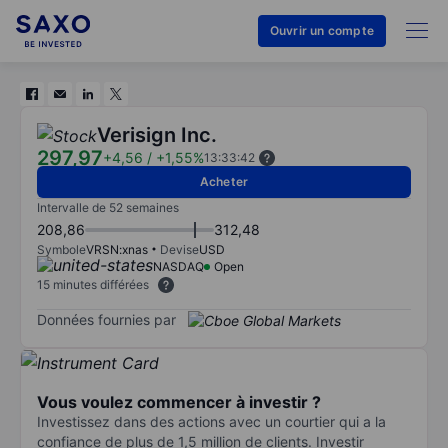
Ouvrir un compte
Verisign Inc.
297,97
+4,56
/
+1,55%
13:33:42
Acheter
Intervalle de 52 semaines
208,86
312,48
Symbole
VRSN:xnas
Devise
USD
NASDAQ
Open
15 minutes différées
Données fournies par
Vous voulez commencer à investir ?
Investissez dans des actions avec un courtier qui a la
confiance de plus de 1,5 million de clients. Investir