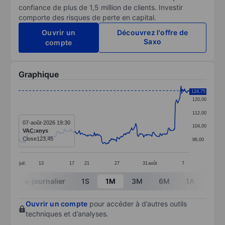
confiance de plus de 1,5 million de clients. Investir
comporte des risques de perte en capital.
Ouvrir un
Découvrez l'offre de
Saxo
compte
Graphique
Chart
124,75
120,00
Line chart with 295 data points.
112,00
The chart has 1 X axis displaying categories.
07-août-2026 19:30
104,00
VAC:xnys
The chart has 1 Y axis displaying values. Data ranges 
Close
123,45
96,00
juil.
13
17
21
27
31
août
7
End of interactive chart.
Intra-journalier
1S
1M
3M
6M
1A
3A
Ouvrir un compte
pour accéder à d’autres outils
techniques et d’analyses.