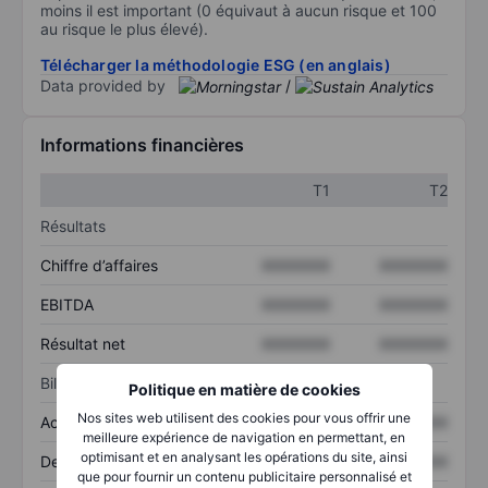
moins il est important (0 équivaut à aucun risque et 100
au risque le plus élevé).
Télécharger la méthodologie ESG (en anglais)
Data provided by
/
Informations financières
T1
T2
Résultats
Chiffre d’affaires
XXXXXXX
XXXXXXX
EBITDA
XXXXXXX
XXXXXXX
Résultat net
XXXXXXX
XXXXXXX
Bilan
Politique en matière de cookies
Nos sites web utilisent des cookies pour vous offrir une
Actif total
XXXXXXX
XXXXXXX
meilleure expérience de navigation en permettant, en
optimisant et en analysant les opérations du site, ainsi
Dette totale
XXXXXXX
XXXXXXX
que pour fournir un contenu publicitaire personnalisé et