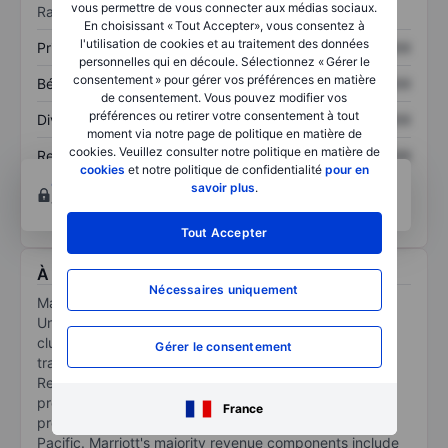
vous permettre de vous connecter aux médias sociaux.
Ratios
En choisissant « Tout Accepter», vous consentez à
l'utilisation de cookies et au traitement des données
Prix / ventes
XXXXXXX
XXXXXXX
personnelles qui en découle. Sélectionnez « Gérer le
consentement » pour gérer vos préférences en matière
Bénéfice par action
XXXXXXX
XXXXXXX
de consentement. Vous pouvez modifier vos
préférences ou retirer votre consentement à tout
Dividende par action
XXXXXXX
XXXXXXX
moment via notre page de politique en matière de
cookies. Veuillez consulter notre politique en matière de
Rendement des
XXXXXXX
XXXXXXX
cookies
et notre politique de confidentialité
pour en
capitaux propres
Ouvrir un compte
pour accéder à d’autres outils
savoir plus
.
techniques et d’analyses.
Tout Accepter
À propos Marriott Vacations Worldwide Corp.
Nécessaires uniquement
Marriott Vacations Worldwide Corp functions in the
United States leisure industry. It owns and manages a
cluster of resorts and accommodation facilities under
Gérer le consentement
trademarks like Marriott Vacation Club, Grand
Residencies, and The Ritz-Carlton Destination Club
predominantly in the United States. Some of its
France
properties are also spread across Europe and Asia
Pacific. Marriott's majority revenue components include