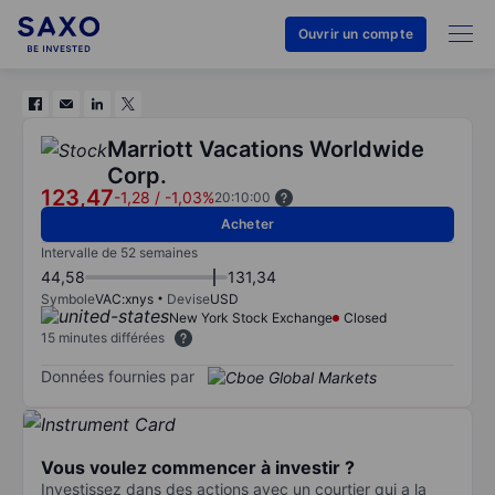
Ouvrir un compte
Marriott Vacations Worldwide
Corp.
123,47
-1,28
/
-1,03%
20:10:00
Acheter
Intervalle de 52 semaines
44,58
131,34
Symbole
VAC:xnys
Devise
USD
New York Stock Exchange
Closed
15 minutes différées
Données fournies par
Vous voulez commencer à investir ?
Investissez dans des actions avec un courtier qui a la