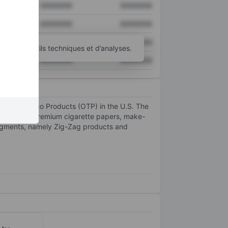
XXXXXXX
XXXXXXX
XXXXXXX
XXXXXXX
XXXXXXX
XXXXXXX
’autres outils techniques et d’analyses.
XXXXXXX
XXXXXXX
Other Tobacco Products (OTP) in the U.S. The
g tobacco, premium cigarette papers, make-
segments, namely Zig-Zag products and