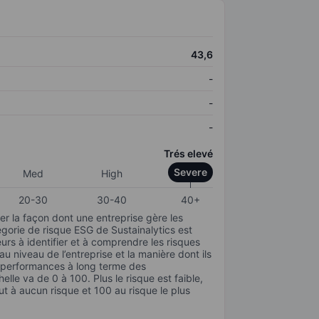
43,6
-
-
-
Trés elevé
Severe
Med
High
20-30
30-40
40+
r la façon dont une entreprise gère les
gorie de risque ESG de Sustainalytics est
urs à identifier et à comprendre les risques
 niveau de l’entreprise et la manière dont ils
s performances à long terme des
elle va de 0 à 100. Plus le risque est faible,
ut à aucun risque et 100 au risque le plus