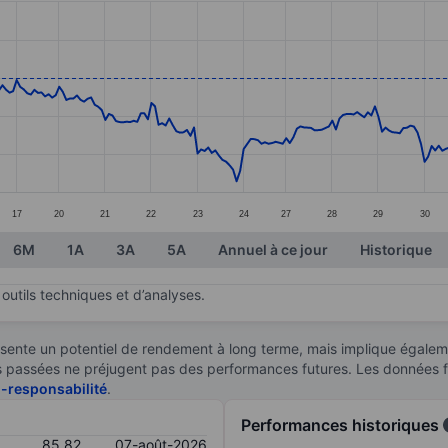
ories.
s. Data ranges from 71.41 to 89.65.
17
20
21
22
23
24
27
28
29
30
6M
1A
3A
5A
Annuel à ce jour
Historique
outils techniques et d’analyses.
sente un potentiel de rendement à long terme, mais implique égaleme
ces passées ne préjugent pas des performances futures. Les données 
n-responsabilité
.
Performances historiques
85,82
07-août-2026