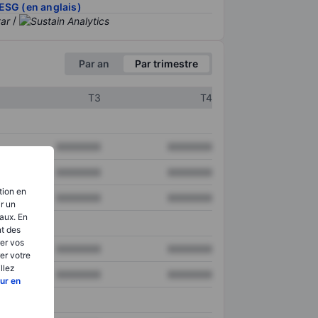
ESG (en anglais)
/
Par an
Par trimestre
T3
T4
XXXXXXX
XXXXXXX
XXXXXXX
XXXXXXX
tion en
XXXXXXX
XXXXXXX
ir un
aux. En
nt des
er vos
XXXXXXX
XXXXXXX
er votre
llez
XXXXXXX
XXXXXXX
ur en