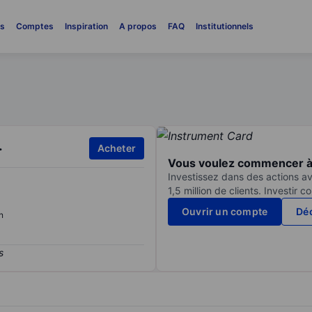
es
Comptes
Inspiration
A propos
FAQ
Institutionnels
.
Acheter
Vous voulez commencer à 
Investissez dans des actions av
1,5 million de clients. Investir 
Ouvrir un compte
Déc
n