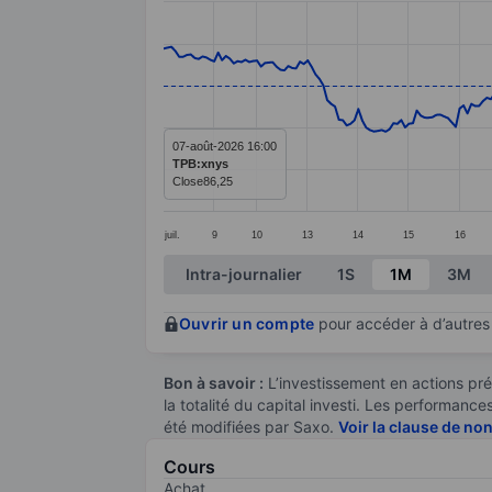
Line chart with 288 data points.
The chart has 1 X axis displaying categ
The chart has 1 Y axis displaying value
07-août-2026 16:00
TPB:xnys
Close
86,25
juil.
9
10
13
14
15
16
End of interactive chart.
Intra-journalier
1S
1M
3M
Ouvrir un compte
pour accéder à d’autres 
Bon à savoir :
L’investissement en actions pré
la totalité du capital investi. Les performan
été modifiées par Saxo.
Voir la clause de no
Cours
Achat