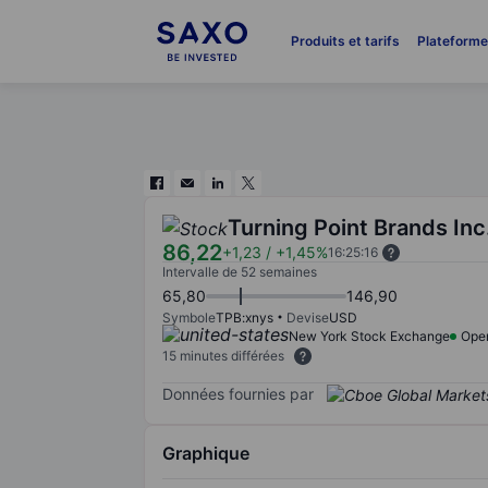
Produits et tarifs
Plateform
Turning Point Brands Inc
86,22
+1,23
/
+1,45%
16:25:16
Intervalle de 52 semaines
65,80
146,90
Symbole
TPB:xnys
Devise
USD
New York Stock Exchange
Ope
15 minutes différées
Données fournies par
Graphique
Chart