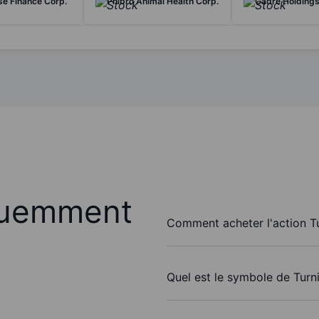
ase Finance Corp.
Phibro Animal Health Corp.
Cadre Holdings 
quemment
Comment acheter l'action Tu
Quel est le symbole de Turni