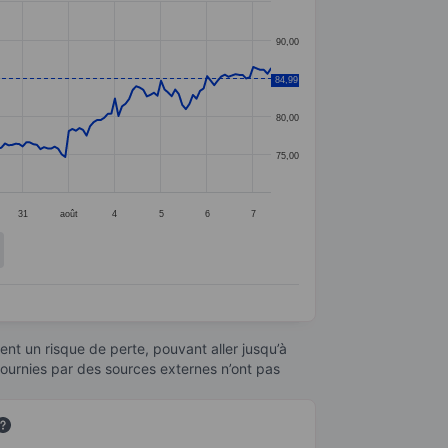
90,00
84,99
85,00
80,00
75,00
31
août
4
5
6
7
nt un risque de perte, pouvant aller jusqu’à
fournies par des sources externes n’ont pas