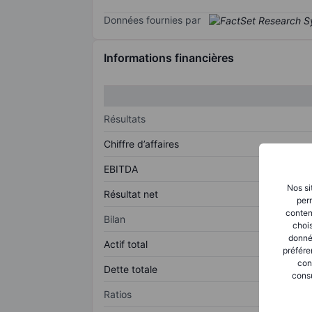
Données fournies par
Informations financières
Résultats
Chiffre d’affaires
EBITDA
Nos si
Résultat net
perm
conten
Bilan
chois
donné
Actif total
préfére
con
Dette totale
consu
Ratios