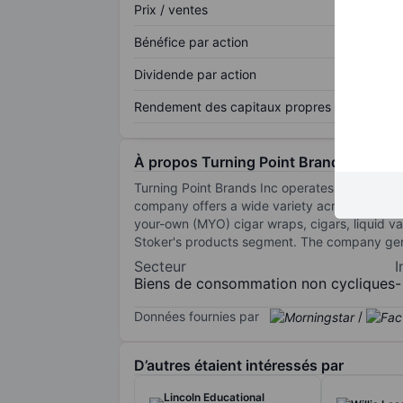
Prix / ventes
Bénéfice par action
Dividende par action
Rendement des capitaux propres
À propos Turning Point Brands Inc.
Turning Point Brands Inc operates as a manuf
company offers a wide variety across the OT
your-own (MYO) cigar wraps, cigars, liquid v
Stoker's products segment. The company ge
Secteur
I
Biens de consommation non cycliques
-
Données fournies par
/
D’autres étaient intéressés par
Lincoln Educational