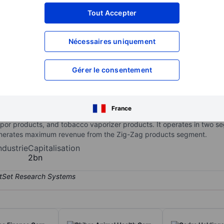
XXXXXXX
XXXXXXX
Tout Accepter
XXXXXXX
XXXXXXX
Nécessaires uniquement
XXXXXXX
XXXXXXX
Ouvrir un compte
pour accéder à d
XXXXXXX
XXXXXXX
Gérer le consentement
acturer, marketer, and provider of consumer products that include 
France
P spectrum, including moist snuff tobacco (MST), loose-leaf chewin
apor products, and tobacco vaporizer products. It operates in two 
nerates maximum revenue from the Zig-Zag products segment.
ndustrie
Capitalisation
2bn