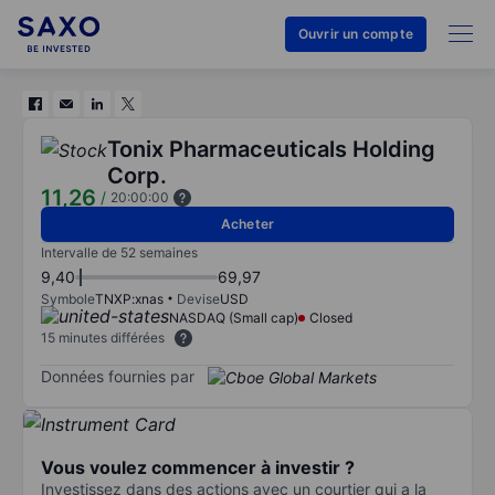
Ouvrir un compte
Tonix Pharmaceuticals Holding
Corp.
11,26
/
20:00:00
Acheter
Intervalle de 52 semaines
9,40
69,97
Symbole
TNXP:xnas
Devise
USD
NASDAQ (Small cap)
Closed
15 minutes différées
Données fournies par
Vous voulez commencer à investir ?
Investissez dans des actions avec un courtier qui a la