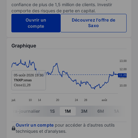
confiance de plus de 1,5 million de clients. Investir
comporte des risques de perte en capital.
Ouvrir un
Découvrez l'offre de
Saxo
compte
Graphique
Chart
13,00
Line chart with 298 data points.
12,00
The chart has 1 X axis displaying categories.
05-août-2026 19:30
11,26
11,00
TNXP:xnas
The chart has 1 Y axis displaying values. Data ranges 
Close
11,28
10,00
juil.
10
14
20
24
28
août
End of interactive chart.
Intra-journalier
1S
1M
3M
6M
1A
3A
Ouvrir un compte
pour accéder à d’autres outils
techniques et d’analyses.