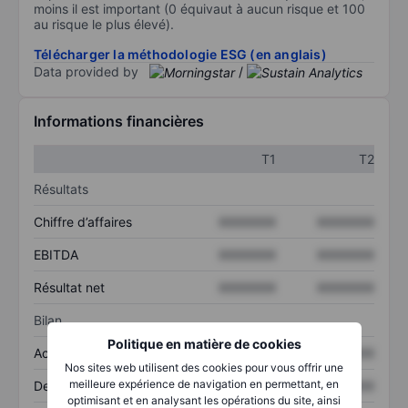
moins il est important (0 équivaut à aucun risque et 100
au risque le plus élevé).
Télécharger la méthodologie ESG (en anglais)
Data provided by
/
Informations financières
T1
T2
Résultats
Chiffre d’affaires
XXXXXXX
XXXXXXX
EBITDA
XXXXXXX
XXXXXXX
Résultat net
XXXXXXX
XXXXXXX
Bilan
Politique en matière de cookies
Actif total
XXXXXXX
XXXXXXX
Nos sites web utilisent des cookies pour vous offrir une
meilleure expérience de navigation en permettant, en
Dette totale
XXXXXXX
XXXXXXX
optimisant et en analysant les opérations du site, ainsi