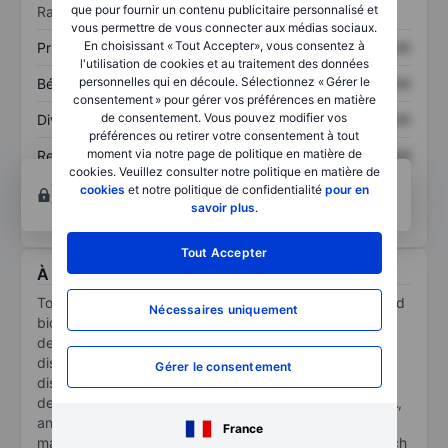
que pour fournir un contenu publicitaire personnalisé et
Ratios
vous permettre de vous connecter aux médias sociaux.
En choisissant « Tout Accepter», vous consentez à
Prix / ventes
XXXXXXX
XXXXXXX
l'utilisation de cookies et au traitement des données
personnelles qui en découle. Sélectionnez « Gérer le
Bénéfice par action
XXXXXXX
XXXXXXX
consentement » pour gérer vos préférences en matière
de consentement. Vous pouvez modifier vos
Dividende par action
XXXXXXX
XXXXXXX
préférences ou retirer votre consentement à tout
moment via notre page de politique en matière de
Rendement des
XXXXXXX
XXXXXXX
cookies. Veuillez consulter notre politique en matière de
capitaux propres
Ouvrir un compte
pour accéder à d’autres outils
cookies
et notre politique de confidentialité
pour en
techniques et d’analyses.
savoir plus
.
Tout Accepter
À propos Tonix Pharmaceuticals Holding Corp.
Tonix Pharmaceuticals Holding Corp is a fully-integrated
Nécessaires uniquement
biopharmaceutical company commercializing and
developing therapies for central nervous system (CNS)
disorders, immunology, infectious diseases, and rare
Gérer le consentement
diseases. Its portfolio consists of commercial,
development and discovery-stage programs, TONMYA,
an approved treatment for fibromyalgia, as well as
France
marketed acute migraine products Zembrace SymTouch