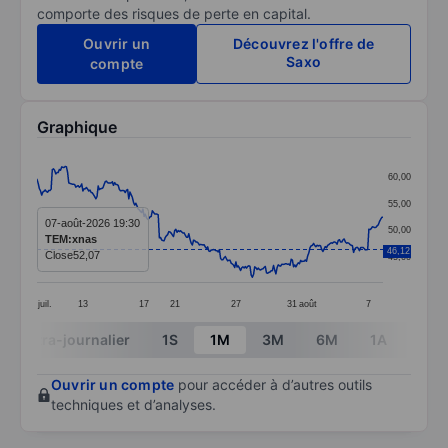
comporte des risques de perte en capital.
Ouvrir un
Découvrez l'offre de
Saxo
compte
Graphique
Chart
60,00
Line chart with 295 data points.
55,00
The chart has 1 X axis displaying categories.
07-août-2026 19:30
50,00
TEM:xnas
The chart has 1 Y axis displaying values. Data ranges 
46,12
Close
52,07
45,00
juil.
13
17
21
27
31
août
7
End of interactive chart.
Intra-journalier
1S
1M
3M
6M
1A
3A
Ouvrir un compte
pour accéder à d’autres outils
techniques et d’analyses.