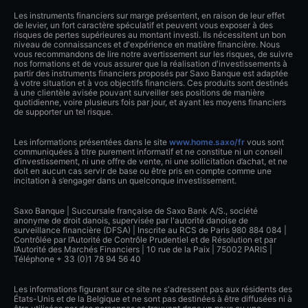
Les instruments financiers sur marge présentent, en raison de leur effet
de levier, un fort caractère spéculatif et peuvent vous exposer à des
risques de pertes supérieures au montant investi. Ils nécessitent un bon
niveau de connaissances et d'expérience en matière financière. Nous
vous recommandons de lire notre avertissement sur les risques, de suivre
nos formations et de vous assurer que la réalisation d'investissements à
partir des instruments financiers proposés par Saxo Banque est adaptée
à votre situation et à vos objectifs financiers. Ces produits sont destinés
à une clientèle avisée pouvant surveiller ses positions de manière
quotidienne, voire plusieurs fois par jour, et ayant les moyens financiers
de supporter un tel risque.
Les informations présentées dans le site
www.home.saxo/fr
vous sont
communiquées à titre purement informatif et ne constitue ni un conseil
d’investissement, ni une offre de vente, ni une sollicitation d’achat, et ne
doit en aucun cas servir de base ou être pris en compte comme une
incitation à s’engager dans un quelconque investissement.
Saxo Banque | Succursale française de Saxo Bank A/S., société
anonyme de droit danois, supervisée par l'autorité danoise de
surveillance financière (DFSA) | Inscrite au RCS de Paris 980 884 084 |
Contrôlée par l’Autorité de Contrôle Prudentiel et de Résolution et par
l’Autorité des Marchés Financiers | 10 rue de la Paix | 75002 PARIS |
Téléphone + 33 (0)1 78 94 56 40
Les informations figurant sur ce site ne s'adressent pas aux résidents des
États-Unis et de la Belgique et ne sont pas destinées à être diffusées ni à