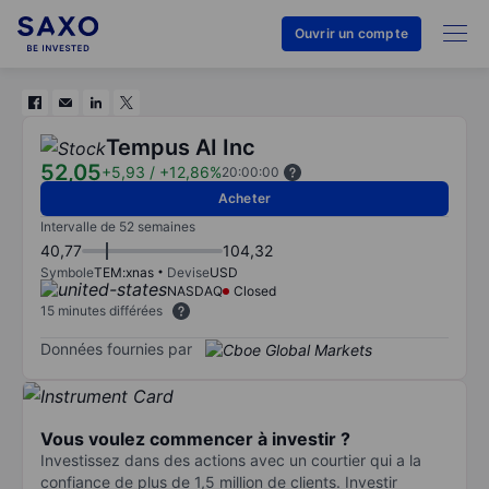
Ouvrir un compte
Tempus AI Inc
52,05
+5,93
/
+12,86%
20:00:00
Acheter
Intervalle de 52 semaines
40,77
104,32
Symbole
TEM:xnas
Devise
USD
NASDAQ
Closed
15 minutes différées
Données fournies par
Vous voulez commencer à investir ?
Investissez dans des actions avec un courtier qui a la
confiance de plus de 1,5 million de clients. Investir