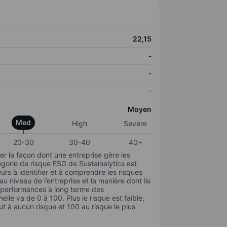
22,15
-
-
-
Moyen
Med
High
Severe
20-30
30-40
40+
r la façon dont une entreprise gère les
gorie de risque ESG de Sustainalytics est
urs à identifier et à comprendre les risques
 niveau de l’entreprise et la manière dont ils
s performances à long terme des
elle va de 0 à 100. Plus le risque est faible,
ut à aucun risque et 100 au risque le plus