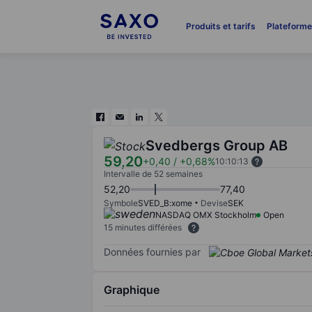
Produits et tarifs
Plateform
Svedbergs Group AB
59,20
+0,40
/
+0,68%
10:10:13
Intervalle de 52 semaines
52,20
77,40
Symbole
SVED_B:xome
Devise
SEK
NASDAQ OMX Stockholm
Open
15 minutes différées
Données fournies par
Graphique
Chart