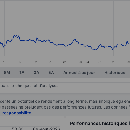
ories.
s. Data ranges from 55.35 to 65.2.
16
17
20
21
22
23
24
27
28
29
6M
1A
3A
5A
Annuel à ce jour
Historique
outils techniques et d’analyses.
sente un potentiel de rendement à long terme, mais implique égaleme
ces passées ne préjugent pas des performances futures. Les données 
n-responsabilité
.
Performances historiques
58,80
06-août-2026