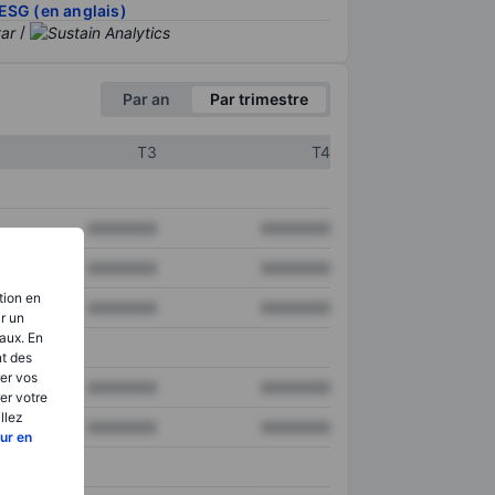
ESG (en anglais)
/
Par an
Par trimestre
T3
T4
XXXXXXX
XXXXXXX
XXXXXXX
XXXXXXX
tion en
XXXXXXX
XXXXXXX
ir un
aux. En
nt des
er vos
XXXXXXX
XXXXXXX
er votre
llez
XXXXXXX
XXXXXXX
ur en