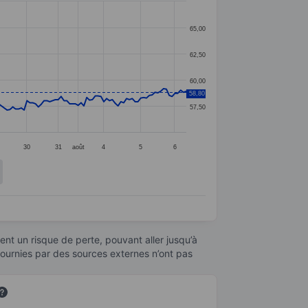
65,00
62,50
60,00
58,80
57,50
30
31
août
4
5
6
nt un risque de perte, pouvant aller jusqu’à
fournies par des sources externes n’ont pas