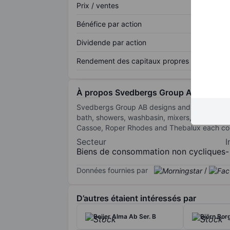
Prix / ventes
Bénéfice par action
Dividende par action
Rendement des capitaux propres
À propos Svedbergs Group AB
Svedbergs Group AB designs and manufactures
bath, showers, washbasin, mixers, heated tow
Cassoe, Roper Rhodes and Thebalux each con
Secteur
I
Biens de consommation non cycliques
-
Données fournies par
/
D’autres étaient intéressés par
Beijer Alma Ab Ser. B
Björn Bor