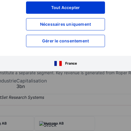
XXXXXXX
XXXXXXX
Tout Accepter
XXXXXXX
XXXXXXX
Nécessaires uniquement
XXXXXXX
XXXXXXX
Ouvrir un compte
pour accéder à d
XXXXXXX
XXXXXXX
Gérer le consentement
 bathroom interiors and sanitary articles. The company offers ha
France
el rails, accessories, WC & Toilet and spare parts, among others.
stitute a separate segment. Key revenue is generated from Roper 
ndustrie
Capitalisation
3bn
g AB
Humana AB