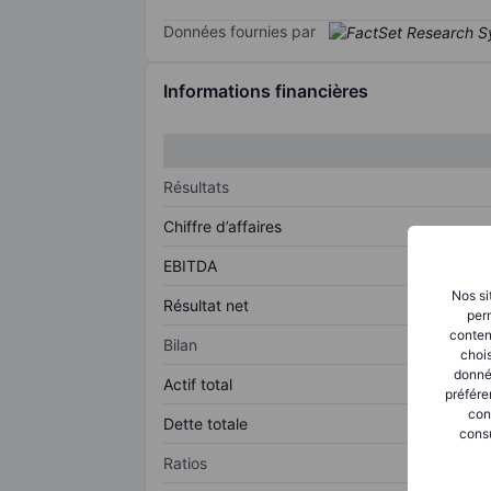
Données fournies par
Informations financières
Résultats
Chiffre d’affaires
EBITDA
Nos si
Résultat net
perm
conten
Bilan
chois
donné
Actif total
préfére
con
Dette totale
consu
Ratios