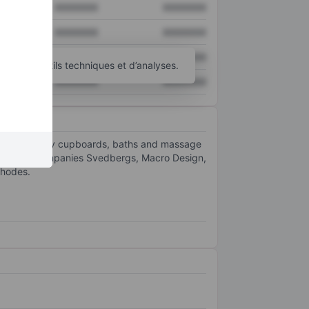
XXXXXXX
XXXXXXX
XXXXXXX
XXXXXXX
XXXXXXX
XXXXXXX
’autres outils techniques et d’analyses.
XXXXXXX
XXXXXXX
ndles, laundry cupboards, baths and massage
 The brand companies Svedbergs, Macro Design,
Rhodes.