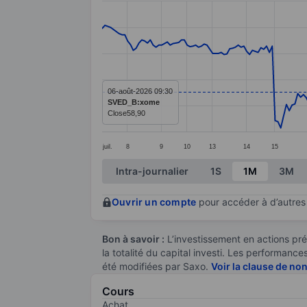
Line chart with 247 data points.
The chart has 1 X axis displaying categ
The chart has 1 Y axis displaying value
06-août-2026 09:30
SVED_B:xome
Close
58,90
juil.
8
9
10
13
14
15
End of interactive chart.
Intra-journalier
1S
1M
3M
Ouvrir un compte
pour accéder à d’autres 
Bon à savoir :
L’investissement en actions pré
la totalité du capital investi. Les performan
été modifiées par Saxo.
Voir la clause de no
Cours
Achat