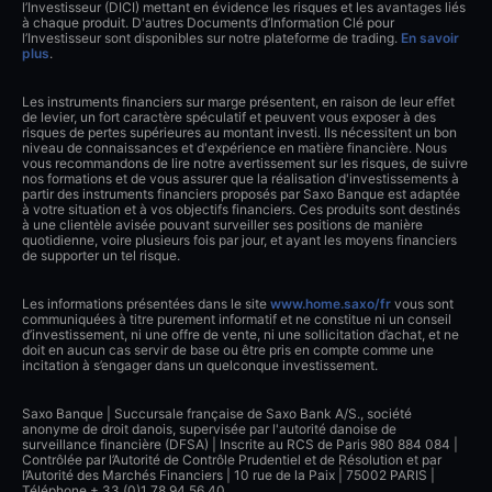
l’Investisseur (DICI) mettant en évidence les risques et les avantages liés
à chaque produit. D'autres Documents d’Information Clé pour
l’Investisseur sont disponibles sur notre plateforme de trading.
En savoir
plus
.
Les instruments financiers sur marge présentent, en raison de leur effet
de levier, un fort caractère spéculatif et peuvent vous exposer à des
risques de pertes supérieures au montant investi. Ils nécessitent un bon
niveau de connaissances et d'expérience en matière financière. Nous
vous recommandons de lire notre avertissement sur les risques, de suivre
nos formations et de vous assurer que la réalisation d'investissements à
partir des instruments financiers proposés par Saxo Banque est adaptée
à votre situation et à vos objectifs financiers. Ces produits sont destinés
à une clientèle avisée pouvant surveiller ses positions de manière
quotidienne, voire plusieurs fois par jour, et ayant les moyens financiers
de supporter un tel risque.
Les informations présentées dans le site
www.home.saxo/fr
vous sont
communiquées à titre purement informatif et ne constitue ni un conseil
d’investissement, ni une offre de vente, ni une sollicitation d’achat, et ne
doit en aucun cas servir de base ou être pris en compte comme une
incitation à s’engager dans un quelconque investissement.
Saxo Banque | Succursale française de Saxo Bank A/S., société
anonyme de droit danois, supervisée par l'autorité danoise de
surveillance financière (DFSA) | Inscrite au RCS de Paris 980 884 084 |
Contrôlée par l’Autorité de Contrôle Prudentiel et de Résolution et par
l’Autorité des Marchés Financiers | 10 rue de la Paix | 75002 PARIS |
Téléphone + 33 (0)1 78 94 56 40