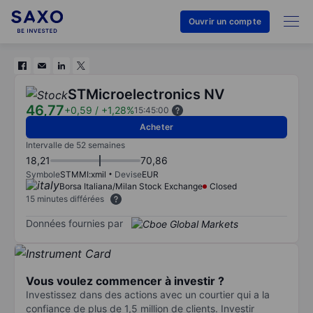
Ouvrir un compte
STMicroelectronics NV
46,77
+0,59
/
+1,28%
15:45:00
Acheter
Intervalle de 52 semaines
18,21
70,86
Symbole
STMMI:xmil
Devise
EUR
Borsa Italiana/Milan Stock Exchange
Closed
15 minutes différées
Données fournies par
Vous voulez commencer à investir ?
Investissez dans des actions avec un courtier qui a la
confiance de plus de 1,5 million de clients. Investir