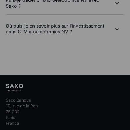
Puis-je trader STMicroelectronics NV avec
Saxo ?
Où puis-je en savoir plus sur l'investissement
dans STMicroelectronics NV ?
Saxo Banque
10, rue de la Paix
75 002
Paris
France