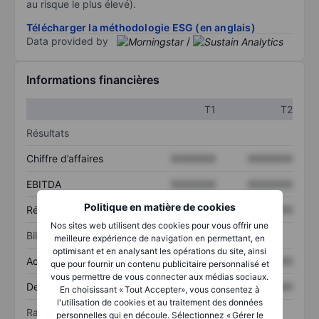
au risque le plus élevé).
Télécharger la méthodologie ESG (en anglais)
Data provided by
/
Informations financières
T1
T2
Résultats
Chiffre d’affaires
XXXXXXX
XXXXXXX
EBITDA
XXXXXXX
XXXXXXX
Politique en matière de cookies
Résultat net
XXXXXXX
XXXXXXX
Nos sites web utilisent des cookies pour vous offrir une
Bilan
meilleure expérience de navigation en permettant, en
optimisant et en analysant les opérations du site, ainsi
Actif total
XXXXXXX
XXXXXXX
que pour fournir un contenu publicitaire personnalisé et
vous permettre de vous connecter aux médias sociaux.
Dette totale
XXXXXXX
XXXXXXX
En choisissant « Tout Accepter», vous consentez à
l'utilisation de cookies et au traitement des données
Ratios
personnelles qui en découle. Sélectionnez « Gérer le