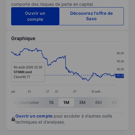
comporte des risques de perte en capital.
Ouvrir un
Découvrez l'offre de
Saxo
compte
Graphique
Chart
60,00
Line chart with 414 data points.
55,00
The chart has 1 X axis displaying categories.
06-août-2026 15:30
50,00
STMMI:xmil
The chart has 1 Y axis displaying values. Data ranges
46,18
Close
46,77
45,00
juil.
13
17
21
27
31
août
End of interactive chart.
Intra-journalier
1S
1M
3M
6M
1A
3A
Ouvrir un compte
pour accéder à d’autres outils
techniques et d’analyses.