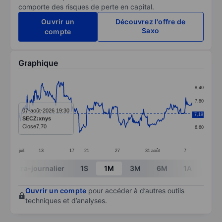
comporte des risques de perte en capital.
Ouvrir un
Découvrez l'offre de
Saxo
compte
Graphique
Chart
8,40
Line chart with 298 data points.
7,80
The chart has 1 X axis displaying categories.
07-août-2026 19:30
7,20
7,19
SECZ:xnys
The chart has 1 Y axis displaying values. Data ranges 
Close
7,70
6,60
juil.
13
17
21
27
31
août
7
End of interactive chart.
Intra-journalier
1S
1M
3M
6M
1A
3A
Ouvrir un compte
pour accéder à d’autres outils
techniques et d’analyses.