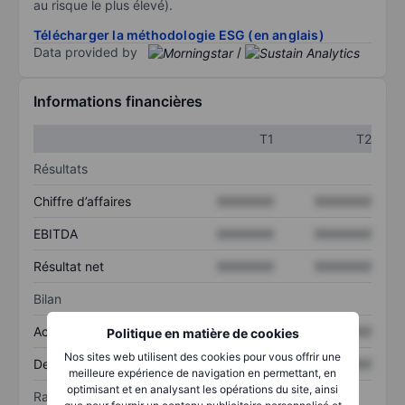
au risque le plus élevé).
Télécharger la méthodologie ESG (en anglais)
Data provided by
/
Informations financières
T1
T2
Résultats
Chiffre d’affaires
XXXXXXX
XXXXXXX
EBITDA
XXXXXXX
XXXXXXX
Résultat net
XXXXXXX
XXXXXXX
Bilan
Actif total
XXXXXXX
XXXXXXX
Politique en matière de cookies
Nos sites web utilisent des cookies pour vous offrir une
Dette totale
XXXXXXX
XXXXXXX
meilleure expérience de navigation en permettant, en
optimisant et en analysant les opérations du site, ainsi
Ratios