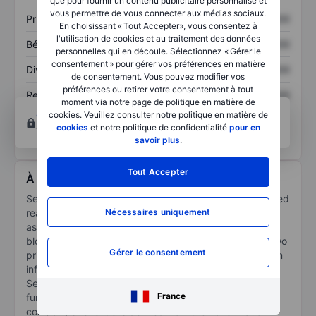
que pour fournir un contenu publicitaire personnalisé et
vous permettre de vous connecter aux médias sociaux.
Prix / ventes
XXXXXXX
XXXXXXX
En choisissant « Tout Accepter», vous consentez à
l'utilisation de cookies et au traitement des données
Bénéfice par action
XXXXXXX
XXXXXXX
personnelles qui en découle. Sélectionnez « Gérer le
consentement » pour gérer vos préférences en matière
Dividende par action
XXXXXXX
XXXXXXX
de consentement. Vous pouvez modifier vos
préférences ou retirer votre consentement à tout
Rendement des
XXXXXXX
XXXXXXX
moment via notre page de politique en matière de
capitaux propres
cookies. Veuillez consulter notre politique en matière de
Ouvrir un compte
pour accéder à d’autres outils
cookies
et notre politique de confidentialité
pour en
techniques et d’analyses.
savoir plus
.
Tout Accepter
À propos Securitize Corp.
Securitize Holdings Inc provides a platform for tokenized
Nécessaires uniquement
real-world assets specializing in tokenizing real-world
assets (RWAs) like funds, equities, and fixed income on
blockchain networks. The company operates across two
Gérer le consentement
primary verticals: i) Tokenization: It consists of on-chain
infrastructure and tokenization & distribution, ii) Asset
Servicing: It covers post-issuance transfer agent and
France
fund management services. The majority of the
company's revenue is derived from the Tokenization