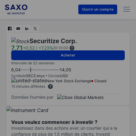
Ouvrir un compte
Securitize Corp.
7,71
+0,52
/
+7,23%
20:10:00
Acheter
Intervalle de 52 semaines
6,04
14,05
Symbole
SECZ:xnys
Devise
USD
New York Stock Exchange
Closed
15 minutes différées
Données fournies par
Vous voulez commencer à investir ?
Investissez dans des actions avec un courtier qui a la
confiance de plus de 1,5 million de clients. Investir