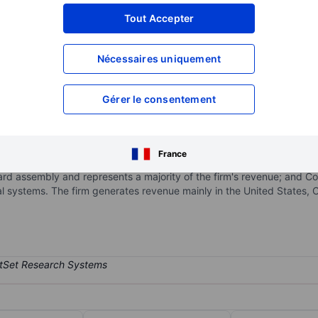
XXXXXXX
XXXXXXX
Tout Accepter
XXXXXXX
XXXXXXX
Nécessaires uniquement
XXXXXXX
XXXXXXX
Ouvrir un compte
pour accéder à d
XXXXXXX
XXXXXXX
Gérer le consentement
ufacturing solutions, components, and after-market services to origi
France
l, defense, and aerospace end markets. The operations are managed
board assembly and represents a majority of the firm's revenue; and 
 systems. The firm generates revenue mainly in the United States, 