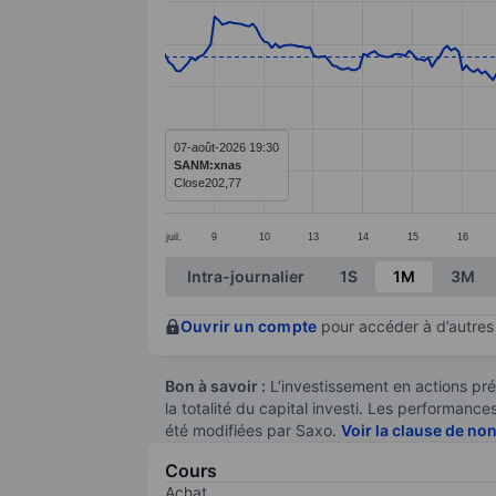
Line chart with 295 data points.
The chart has 1 X axis displaying categ
The chart has 1 Y axis displaying value
07-août-2026 19:30
SANM:xnas
Close
202,77
juil.
9
10
13
14
15
16
End of interactive chart.
Intra-journalier
1S
1M
3M
Ouvrir un compte
pour accéder à d’autres 
Bon à savoir :
L’investissement en actions pré
la totalité du capital investi. Les performan
été modifiées par Saxo.
Voir la clause de no
Cours
Achat