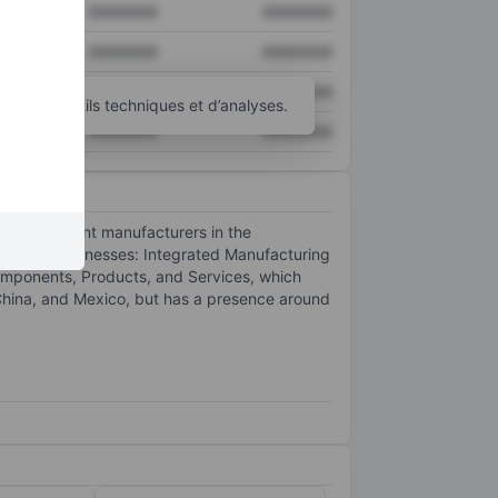
XXXXXXX
XXXXXXX
XXXXXXX
XXXXXXX
XXXXXXX
XXXXXXX
’autres outils techniques et d’analyses.
XXXXXXX
XXXXXXX
nal equipment manufacturers in the
 as two businesses: Integrated Manufacturing
Components, Products, and Services, which
China, and Mexico, but has a presence around