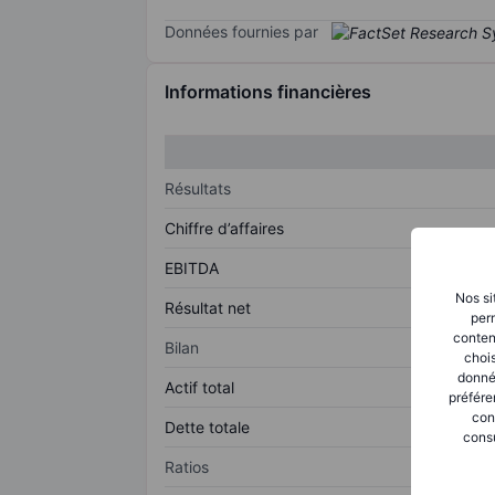
Données fournies par
Informations financières
Résultats
Chiffre d’affaires
EBITDA
Nos si
Résultat net
perm
conten
Bilan
chois
donné
Actif total
préfére
con
Dette totale
consu
Ratios