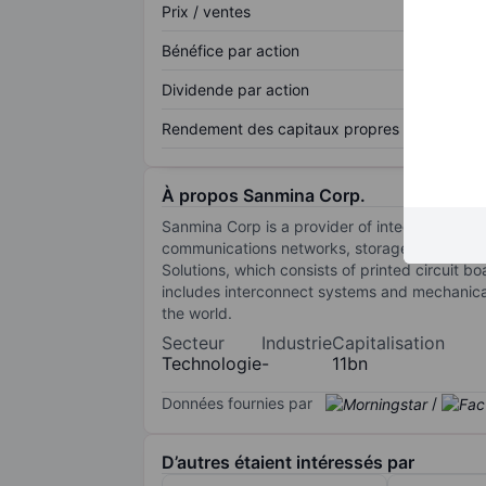
Prix / ventes
Bénéfice par action
Dividende par action
Rendement des capitaux propres
À propos Sanmina Corp.
Sanmina Corp is a provider of integrated man
communications networks, storage, industria
Solutions, which consists of printed circuit 
includes interconnect systems and mechanical
the world.
Secteur
Industrie
Capitalisation
Technologie
-
11bn
Données fournies par
/
D’autres étaient intéressés par