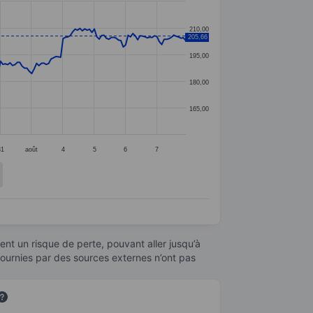
210,00
205,66
195,00
180,00
165,00
31
août
4
5
6
7
nt un risque de perte, pouvant aller jusqu’à
fournies par des sources externes n’ont pas