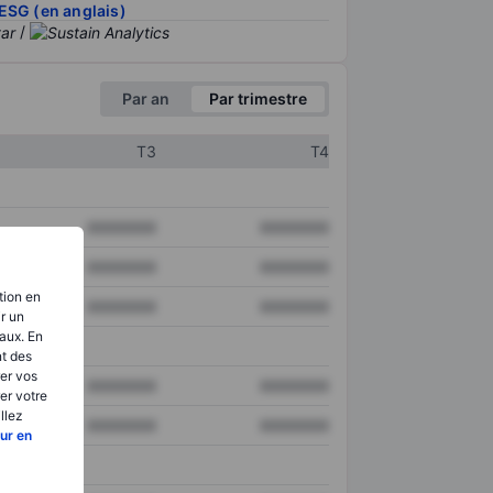
ESG (en anglais)
/
Par an
Par trimestre
T3
T4
XXXXXXX
XXXXXXX
XXXXXXX
XXXXXXX
tion en
XXXXXXX
XXXXXXX
ir un
aux. En
nt des
er vos
XXXXXXX
XXXXXXX
er votre
llez
XXXXXXX
XXXXXXX
ur en