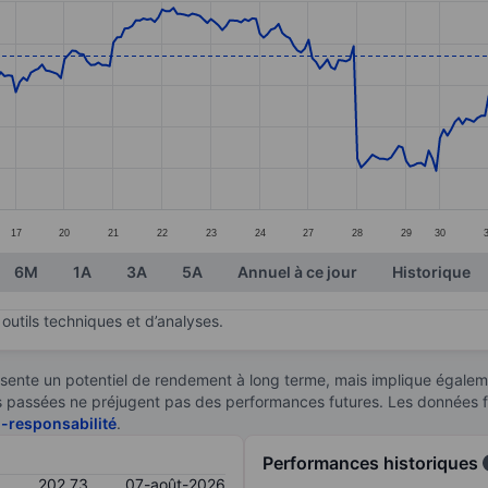
ories.
s. Data ranges from 163.9 to 222.9.
17
20
21
22
23
24
27
28
29
30
6M
1A
3A
5A
Annuel à ce jour
Historique
outils techniques et d’analyses.
sente un potentiel de rendement à long terme, mais implique égaleme
ces passées ne préjugent pas des performances futures. Les données 
n-responsabilité
.
Performances historiques
202,73
07-août-2026