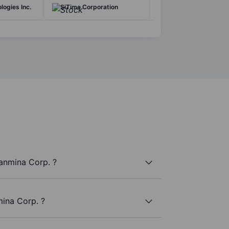
logies Inc.
SiTime Corporation
anmina Corp. ?
mina Corp. ?