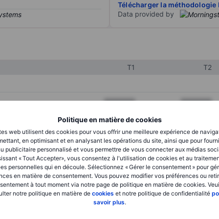
Télécharger la méthodologie 
Data provided by
T1
T2
XXXXXXX
XXXXXXX
XXXXXXX
XXXXXXX
Politique en matière de cookies
tes web utilisent des cookies pour vous offrir une meilleure expérience de naviga
XXXXXXX
XXXXXXX
ettant, en optimisant et en analysant les opérations du site, ainsi que pour fourn
u publicitaire personnalisé et vous permettre de vous connecter aux médias soci
issant « Tout Accepter», vous consentez à l'utilisation de cookies et au traiteme
es personnelles qui en découle. Sélectionnez « Gérer le consentement » pour gér
XXXXXXX
XXXXXXX
nces en matière de consentement. Vous pouvez modifier vos préférences ou retir
sentement à tout moment via notre page de politique en matière de cookies. Veui
XXXXXXX
XXXXXXX
lter notre politique en matière de
cookies
et notre politique de confidentialité
po
savoir plus
.