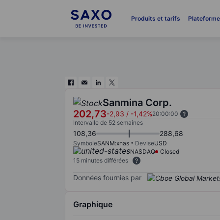
Produits et tarifs
Plateform
Sanmina Corp.
202,73
-2,93
/
-1,42%
20:00:00
Intervalle de 52 semaines
108,36
288,68
Symbole
SANM:xnas
Devise
USD
NASDAQ
Closed
15 minutes différées
Données fournies par
Graphique
Chart