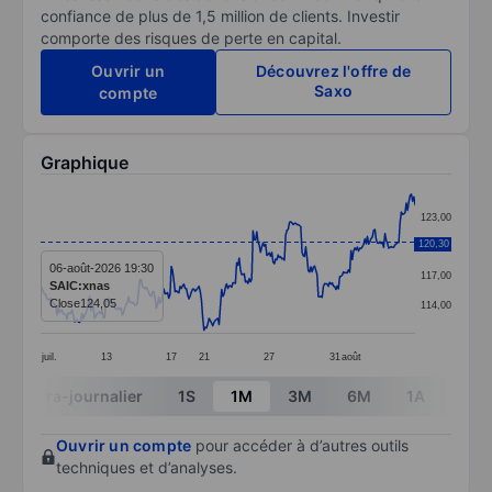
confiance de plus de 1,5 million de clients. Investir
comporte des risques de perte en capital.
Ouvrir un
Découvrez l'offre de
Saxo
compte
Graphique
Chart
123,00
Line chart with 299 data points.
120,30
120,00
The chart has 1 X axis displaying categories.
06-août-2026 19:30
117,00
SAIC:xnas
The chart has 1 Y axis displaying values. Data ranges 
Close
124,05
114,00
juil.
13
17
21
27
31
août
End of interactive chart.
Intra-journalier
1S
1M
3M
6M
1A
3A
Ouvrir un compte
pour accéder à d’autres outils
techniques et d’analyses.