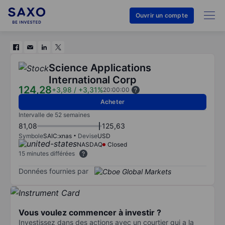
Ouvrir un compte
Science Applications
International Corp
124,28
+3,98
/
+3,31%
20:00:00
Acheter
Intervalle de 52 semaines
81,08
125,63
Symbole
SAIC:xnas
Devise
USD
NASDAQ
Closed
15 minutes différées
Données fournies par
Vous voulez commencer à investir ?
Investissez dans des actions avec un courtier qui a la