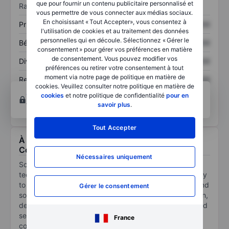
que pour fournir un contenu publicitaire personnalisé et
Ratios
vous permettre de vous connecter aux médias sociaux.
En choisissant « Tout Accepter», vous consentez à
Prix / ventes
XXXXXXX
XXXXXXX
l'utilisation de cookies et au traitement des données
personnelles qui en découle. Sélectionnez « Gérer le
Bénéfice par action
XXXXXXX
XXXXXXX
consentement » pour gérer vos préférences en matière
de consentement. Vous pouvez modifier vos
Dividende par action
XXXXXXX
XXXXXXX
préférences ou retirer votre consentement à tout
moment via notre page de politique en matière de
Rendement des
XXXXXXX
XXXXXXX
cookies. Veuillez consulter notre politique en matière de
capitaux propres
Ouvrir un compte
pour accéder à d’autres outils
cookies
et notre politique de confidentialité
pour en
techniques et d’analyses.
savoir plus
.
Tout Accepter
À propos Science Applications International
Corp
Nécessaires uniquement
Science Applications International Corp provides
technical, engineering, and enterprise IT services mainly
to the U.S. government. Specifically, it offers end-to-end
Gérer le consentement
solutions spanning the design, development, integration,
deployment, management, operations, sustainment, and
security of the customer's entire IT infrastructure. The
France
company has two reportable segments, which include