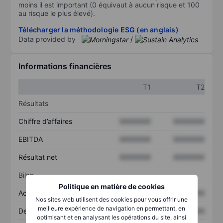
moins il est important (0 équivaut à aucun risque et 100
au risque le plus élevé).
Télécharger la méthodologie ESG (en anglais)
Data provided by
/
Informations financières
T1
T2
Résultats
Chiffre d’affaires
XXXXXXX
XXXXXXX
EBITDA
XXXXXXX
XXXXXXX
Résultat net
XXXXXXX
XXXXXXX
Bilan
Politique en matière de cookies
Actif total
XXXXXXX
XXXXXXX
Nos sites web utilisent des cookies pour vous offrir une
meilleure expérience de navigation en permettant, en
Dette totale
XXXXXXX
XXXXXXX
optimisant et en analysant les opérations du site, ainsi