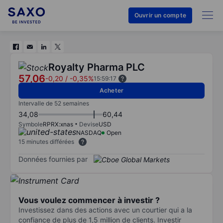
Ouvrir un compte
Royalty Pharma PLC
57,06
-0,20
/
-0,35%
15:59:17
Acheter
Intervalle de 52 semaines
34,08
60,44
Symbole
RPRX:xnas
Devise
USD
NASDAQ
Open
15 minutes différées
Données fournies par
Vous voulez commencer à investir ?
Investissez dans des actions avec un courtier qui a la
confiance de plus de 1,5 million de clients. Investir