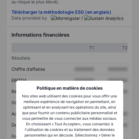
au risque le plus élevé).
Télécharger la méthodologie ESG (en anglais)
Data provided by
/
Informations financières
T1
T2
Résultats
Chiffre d’affaires
XXXXXXX
XXXXXXX
EBITDA
XXXXXXX
XXXXXXX
Politique en matière de cookies
Résultat net
XXXXXXX
XXXXXXX
Nos sites web utilisent des cookies pour vous offrir une
meilleure expérience de navigation en permettant, en
Bilan
optimisant et en analysant les opérations du site, ainsi
que pour fournir un contenu publicitaire personnalisé et
Actif total
XXXXXXX
XXXXXXX
vous permettre de vous connecter aux médias sociaux.
En choisissant « Tout Accepter», vous consentez à
Dette totale
XXXXXXX
XXXXXXX
l'utilisation de cookies et au traitement des données
personnelles qui en découle. Sélectionnez « Gérer le
Ratios