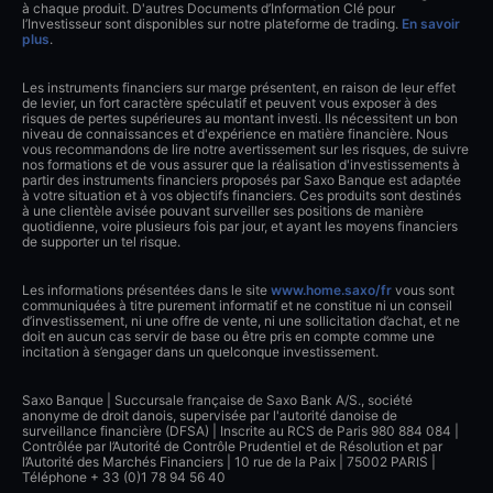
à chaque produit. D'autres Documents d’Information Clé pour
l’Investisseur sont disponibles sur notre plateforme de trading.
En savoir
plus
.
Les instruments financiers sur marge présentent, en raison de leur effet
de levier, un fort caractère spéculatif et peuvent vous exposer à des
risques de pertes supérieures au montant investi. Ils nécessitent un bon
niveau de connaissances et d'expérience en matière financière. Nous
vous recommandons de lire notre avertissement sur les risques, de suivre
nos formations et de vous assurer que la réalisation d'investissements à
partir des instruments financiers proposés par Saxo Banque est adaptée
à votre situation et à vos objectifs financiers. Ces produits sont destinés
à une clientèle avisée pouvant surveiller ses positions de manière
quotidienne, voire plusieurs fois par jour, et ayant les moyens financiers
de supporter un tel risque.
Les informations présentées dans le site
www.home.saxo/fr
vous sont
communiquées à titre purement informatif et ne constitue ni un conseil
d’investissement, ni une offre de vente, ni une sollicitation d’achat, et ne
doit en aucun cas servir de base ou être pris en compte comme une
incitation à s’engager dans un quelconque investissement.
Saxo Banque | Succursale française de Saxo Bank A/S., société
anonyme de droit danois, supervisée par l'autorité danoise de
surveillance financière (DFSA) | Inscrite au RCS de Paris 980 884 084 |
Contrôlée par l’Autorité de Contrôle Prudentiel et de Résolution et par
l’Autorité des Marchés Financiers | 10 rue de la Paix | 75002 PARIS |
Téléphone + 33 (0)1 78 94 56 40