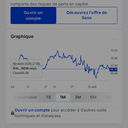
comporte des risques de perte en capital.
Ouvrir un
Découvrez l'offre de
Saxo
compte
Graphique
Chart
72,50
Line chart with 294 data points.
70,00
The chart has 1 X axis displaying categories.
06-août-2026 17:00
67,50
RAL_NEW:xnys
66,36
The chart has 1 Y axis displaying values. Data ranges
Close
66,48
65,00
juil.
13
17
21
27
31
août
End of interactive chart.
Intra-journalier
1S
1M
3M
6M
1A
3A
Ouvrir un compte
pour accéder à d’autres outils
techniques et d’analyses.