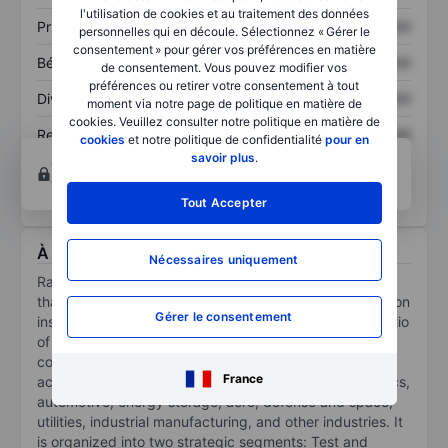
l'utilisation de cookies et au traitement des données
Prix / ventes
XXXXXXX
XXXXXXX
personnelles qui en découle. Sélectionnez « Gérer le
consentement » pour gérer vos préférences en matière
Bénéfice par action
XXXXXXX
XXXXXXX
de consentement. Vous pouvez modifier vos
préférences ou retirer votre consentement à tout
Dividende par action
XXXXXXX
XXXXXXX
moment via notre page de politique en matière de
cookies. Veuillez consulter notre politique en matière de
Rendement des
XXXXXXX
XXXXXXX
cookies
et notre politique de confidentialité
pour en
capitaux propres
savoir plus
.
Ouvrir un compte
pour accéder à d’autres outils
techniques et d’analyses.
Tout Accepter
À propos Ralliant Corporation
Nécessaires uniquement
Ralliant Corp is a technology company with businesses
that design, develop, manufacture, and service precision
Gérer le consentement
instruments and engineered products. It include portfolio
of over 2,200 active patents and engineers at industry
companies, research institutions, and governments,
France
across semiconductor, datacenter, consumer electronics,
automotive, energy storage, aero, defense and space,
utilities, industrial manufacturing, and other industries. It
is organized into two strategic segments: Test and