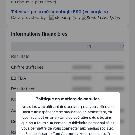
au risque le plus élevé).
Télécharger la méthodologie ESG (en anglais)
Data provided by
/
Informations financières
T1
T2
Résultats
Chiffre d’affaires
XXXXXXX
XXXXXXX
EBITDA
XXXXXXX
XXXXXXX
Résultat net
XXXXXXX
XXXXXXX
Politique en matière de cookies
Bilan
Nos sites web utilisent des cookies pour vous offrir une
Actif total
XXXXXXX
XXXXXXX
meilleure expérience de navigation en permettant, en
optimisant et en analysant les opérations du site, ainsi
Dette totale
XXXXXXX
XXXXXXX
que pour fournir un contenu publicitaire personnalisé et
vous permettre de vous connecter aux médias sociaux.
Ratios
En choisissant « Tout Accepter», vous consentez à