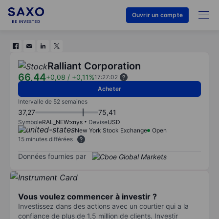
Ouvrir un compte
Ralliant Corporation
66,44
+0,08
/
+0,11%
17:27:02
Acheter
Intervalle de 52 semaines
37,27
75,41
Symbole
RAL_NEW:xnys
Devise
USD
New York Stock Exchange
Open
15 minutes différées
Données fournies par
Vous voulez commencer à investir ?
Investissez dans des actions avec un courtier qui a la
confiance de plus de 1,5 million de clients. Investir