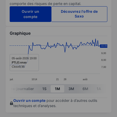
comporte des risques de perte en capital.
Ouvrir un
Découvrez l'offre de
Saxo
compte
Graphique
Chart
10,05
10,00
Line chart with 122 data points.
9,00
The chart has 1 X axis displaying categories.
05-août-2026 19:00
8,00
PTLE:xnas
The chart has 1 Y axis displaying values. Data ranges 
Close
9,95
7,00
juil.
10
14
21
28
août
End of interactive chart.
Intra-journalier
1S
1M
3M
6M
1A
3A
Ouvrir un compte
pour accéder à d’autres outils
techniques et d’analyses.