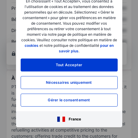
En choisissant « Tout Accepter», vous consentez à
l'utilisation de cookies et au traitement des données
Prix / ventes
XXXXXXX
XXXXXXX
personnelles qui en découle. Sélectionnez « Gérer le
consentement » pour gérer vos préférences en matière
Bénéfice par action
XXXXXXX
XXXXXXX
de consentement. Vous pouvez modifier vos
préférences ou retirer votre consentement à tout
Dividende par action
XXXXXXX
XXXXXXX
moment via notre page de politique en matière de
cookies. Veuillez consulter notre politique en matière de
Rendement des
XXXXXXX
XXXXXXX
cookies
et notre politique de confidentialité
pour en
capitaux propres
Ouvrir un compte
pour accéder à d’autres outils
savoir plus
.
techniques et d’analyses.
Tout Accepter
À propos PTL LTD
Nécessaires uniquement
PTL Ltd is a holding company. Through its subsidiaries, it
is an established bunkering facilitator providing marine
fuel logistics services for vessel refuelling, serving the
Gérer le consentement
Asia Pacific market. The company's services mainly
involve facilitating with its suppliers to supply fuel for the
use by the customers' vessels at various ports along
France
their voyages in the Asia Pacific region; arranging vessel
refuelling activities at competitive pricing to the
customers; offering trade credit to the customers for