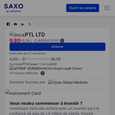
Ouvrir un compte
PTL LTD
9,80
-0,24
/
-2,44%
00:00:00
Acheter
Intervalle de 52 semaines
4,00
36,00
Symbole
PTLE:xnas
Devise
USD
NASDAQ (Small cap)
Closed
15 minutes différées
Données fournies par
Vous voulez commencer à investir ?
Investissez dans des actions avec un courtier qui a la
confiance de plus de 1,5 million de clients. Investir