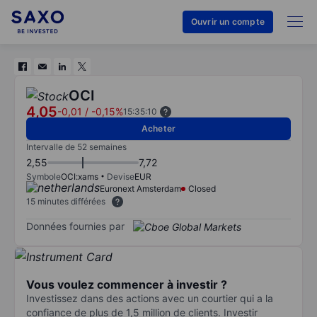
Ouvrir un compte
OCI
4,05
-0,01
/
-0,15%
15:35:10
Acheter
Intervalle de 52 semaines
2,55
7,72
Symbole
OCI:xams
Devise
EUR
Euronext Amsterdam
Closed
15 minutes différées
Données fournies par
Vous voulez commencer à investir ?
Investissez dans des actions avec un courtier qui a la
confiance de plus de 1,5 million de clients. Investir