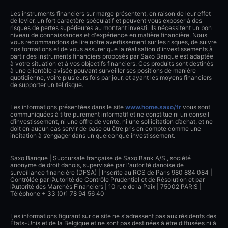
Les instruments financiers sur marge présentent, en raison de leur effet
de levier, un fort caractère spéculatif et peuvent vous exposer à des
risques de pertes supérieures au montant investi. Ils nécessitent un bon
niveau de connaissances et d'expérience en matière financière. Nous
vous recommandons de lire notre avertissement sur les risques, de suivre
nos formations et de vous assurer que la réalisation d'investissements à
partir des instruments financiers proposés par Saxo Banque est adaptée
à votre situation et à vos objectifs financiers. Ces produits sont destinés
à une clientèle avisée pouvant surveiller ses positions de manière
quotidienne, voire plusieurs fois par jour, et ayant les moyens financiers
de supporter un tel risque.
Les informations présentées dans le site
www.home.saxo/fr
vous sont
communiquées à titre purement informatif et ne constitue ni un conseil
d’investissement, ni une offre de vente, ni une sollicitation d’achat, et ne
doit en aucun cas servir de base ou être pris en compte comme une
incitation à s’engager dans un quelconque investissement.
Saxo Banque | Succursale française de Saxo Bank A/S., société
anonyme de droit danois, supervisée par l'autorité danoise de
surveillance financière (DFSA) | Inscrite au RCS de Paris 980 884 084 |
Contrôlée par l’Autorité de Contrôle Prudentiel et de Résolution et par
l’Autorité des Marchés Financiers | 10 rue de la Paix | 75002 PARIS |
Téléphone + 33 (0)1 78 94 56 40
Les informations figurant sur ce site ne s'adressent pas aux résidents des
États-Unis et de la Belgique et ne sont pas destinées à être diffusées ni à