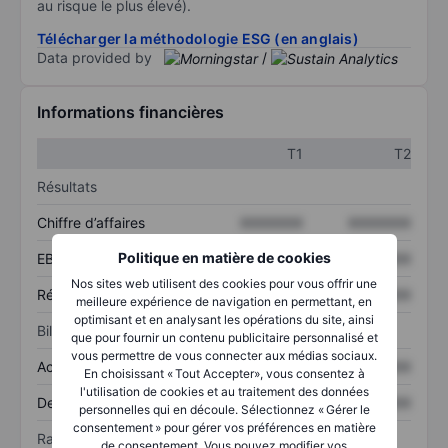
au risque le plus élevé).
Télécharger la méthodologie ESG (en anglais)
Data provided by
/
Informations financières
T1
T2
Résultats
Chiffre d’affaires
XXXXXXX
XXXXXXX
Politique en matière de cookies
EBITDA
XXXXXXX
XXXXXXX
Nos sites web utilisent des cookies pour vous offrir une
Résultat net
XXXXXXX
XXXXXXX
meilleure expérience de navigation en permettant, en
optimisant et en analysant les opérations du site, ainsi
Bilan
que pour fournir un contenu publicitaire personnalisé et
vous permettre de vous connecter aux médias sociaux.
Actif total
XXXXXXX
XXXXXXX
En choisissant « Tout Accepter», vous consentez à
l'utilisation de cookies et au traitement des données
Dette totale
XXXXXXX
XXXXXXX
personnelles qui en découle. Sélectionnez « Gérer le
consentement » pour gérer vos préférences en matière
Ratios
de consentement. Vous pouvez modifier vos