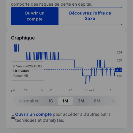
comporte des risques de perte en capital.
Ouvrir un
Découvrez l'offre de
Saxo
compte
Graphique
Chart
4,08
Line chart with 351 data points.
4,07
The chart has 1 X axis displaying categories.
07-août-2026 15:00
4,06
4,06
OCI:xams
The chart has 1 Y axis displaying values. Data ranges 
Close
4,05
4,05
juil.
13
17
21
27
31
août
7
End of interactive chart.
Intra-journalier
1S
1M
3M
6M
1A
3A
Ouvrir un compte
pour accéder à d’autres outils
techniques et d’analyses.