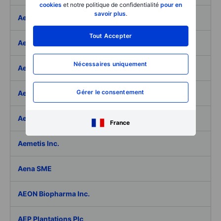
cookies
et notre politique de confidentialité
pour en
savoir plus
.
Aeffe
Tout Accepter
Aegon Ltd
Nécessaires uniquement
Aegon Ltd. - ADR
Gérer le consentement
Aehr Test Systems
Aeluma Inc.
France
Aemetis Inc.
Aena SME
AEON Biopharma Inc.
AEP Plantations Plc