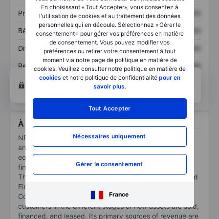
En choisissant « Tout Accepter», vous consentez à
Prix / ventes
XXXXXXX
XXXXXXX
l'utilisation de cookies et au traitement des données
personnelles qui en découle. Sélectionnez « Gérer le
Bénéfice par action
XXXXXXX
XXXXXXX
consentement » pour gérer vos préférences en matière
de consentement. Vous pouvez modifier vos
Dividende par action
XXXXXXX
XXXXXXX
préférences ou retirer votre consentement à tout
moment via notre page de politique en matière de
Rendement des
XXXXXXX
XXXXXXX
cookies. Veuillez consulter notre politique en matière de
capitaux propres
cookies
et notre politique de confidentialité
pour en
Ouvrir un compte
pour accéder à d’autres outils
savoir plus
.
techniques et d’analyses.
Tout Accepter
À propos NetSol Technologies Inc.
Nécessaires uniquement
NETSOL Technologies Inc is an information technology
and enterprise software solutions provider to original
equipment manufacturers (OEMs), dealerships, and
Gérer le consentement
financial institutions to sell, finance, and lease assets.
The firm's products include Transcend Retail, Transcend
Finance, Transcend Marketplace, Transcend
France
Consultancy, and Transcend AI Labs, catering to its
customers in the different stages of how assets are sold,
financed, and leased. Its primary sources of revenue are