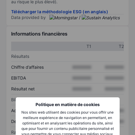
au risque le plus élevé).
Télécharger la méthodologie ESG (en anglais)
Data provided by
/
Informations financières
T1
T2
Résultats
Chiffre d’affaires
XXXXXXX
XXXXXXX
EBITDA
XXXXXXX
XXXXXXX
Résultat net
XXXXXXX
XXXXXXX
Bilan
Politique en matière de cookies
Actif total
XXXXXXX
XXXXXXX
Nos sites web utilisent des cookies pour vous offrir une
meilleure expérience de navigation en permettant, en
Dette totale
XXXXXXX
XXXXXXX
optimisant et en analysant les opérations du site, ainsi
que pour fournir un contenu publicitaire personnalisé et
Ratios
vous permettre de vous connecter aux médias sociaux.