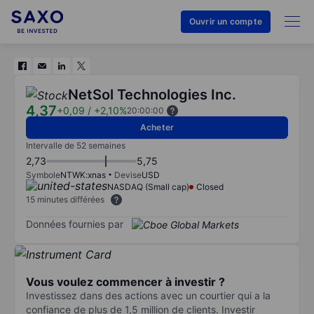
Ouvrir un compte
NetSol Technologies Inc.
4,37
+0,09
/
+2,10%
20:00:00
Acheter
Intervalle de 52 semaines
2,73
5,75
Symbole
NTWK:xnas
Devise
USD
NASDAQ (Small cap)
Closed
15 minutes différées
Données fournies par
Vous voulez commencer à investir ?
Investissez dans des actions avec un courtier qui a la
confiance de plus de 1,5 million de clients. Investir