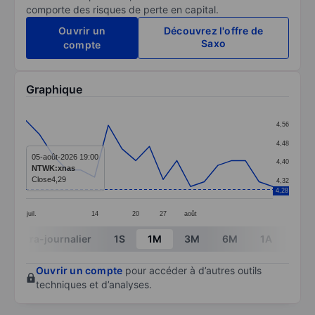
comporte des risques de perte en capital.
Ouvrir un
Découvrez l'offre de
Saxo
compte
Graphique
Chart
4,56
Line chart with 19 data points.
4,48
The chart has 1 X axis displaying categories.
05-août-2026 19:00
4,40
NTWK:xnas
The chart has 1 Y axis displaying values. Data ranges 
Close
4,29
4,32
4,28
juil.
14
20
27
août
End of interactive chart.
Intra-journalier
1S
1M
3M
6M
1A
3A
Ouvrir un compte
pour accéder à d’autres outils
techniques et d’analyses.