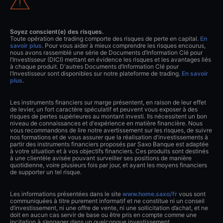
Soyez conscient(e) des risques.
Toute opération de trading comporte des risques de perte en capital.
En
savoir plus
. Pour vous aider à mieux comprendre les risques encourus,
nous avons rassemblé une série de Documents d’Information Clé pour
l’Investisseur (DICI) mettant en évidence les risques et les avantages liés
à chaque produit. D'autres Documents d’Information Clé pour
l’Investisseur sont disponibles sur notre plateforme de trading.
En savoir
plus
.
Les instruments financiers sur marge présentent, en raison de leur effet
de levier, un fort caractère spéculatif et peuvent vous exposer à des
risques de pertes supérieures au montant investi. Ils nécessitent un bon
niveau de connaissances et d'expérience en matière financière. Nous
vous recommandons de lire notre avertissement sur les risques, de suivre
nos formations et de vous assurer que la réalisation d'investissements à
partir des instruments financiers proposés par Saxo Banque est adaptée
à votre situation et à vos objectifs financiers. Ces produits sont destinés
à une clientèle avisée pouvant surveiller ses positions de manière
quotidienne, voire plusieurs fois par jour, et ayant les moyens financiers
de supporter un tel risque.
Les informations présentées dans le site
www.home.saxo/fr
vous sont
communiquées à titre purement informatif et ne constitue ni un conseil
d’investissement, ni une offre de vente, ni une sollicitation d’achat, et ne
doit en aucun cas servir de base ou être pris en compte comme une
incitation à s’engager dans un quelconque investissement.