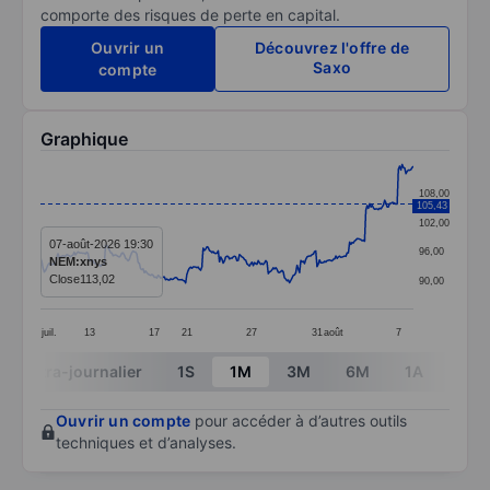
comporte des risques de perte en capital.
Ouvrir un
Découvrez l'offre de
Saxo
compte
Graphique
Chart
108,00
105,43
Line chart with 299 data points.
102,00
The chart has 1 X axis displaying categories.
07-août-2026 19:30
96,00
NEM:xnys
The chart has 1 Y axis displaying values. Data ranges 
Close
113,02
90,00
juil.
13
17
21
27
31
août
7
End of interactive chart.
Intra-journalier
1S
1M
3M
6M
1A
3A
Ouvrir un compte
pour accéder à d’autres outils
techniques et d’analyses.