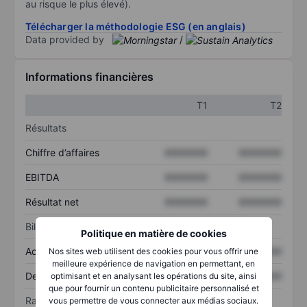
au risque le plus élevé).
Télécharger la méthodologie ESG (en anglais)
Data provided by
/
Informations financières
T1
T2
Résultats
Chiffre d’affaires
XXXXXXX
XXXXXXX
EBITDA
XXXXXXX
XXXXXXX
Résultat net
XXXXXXX
XXXXXXX
Bilan
Politique en matière de cookies
Actif total
XXXXXXX
XXXXXXX
Nos sites web utilisent des cookies pour vous offrir une
meilleure expérience de navigation en permettant, en
Dette totale
XXXXXXX
XXXXXXX
optimisant et en analysant les opérations du site, ainsi
que pour fournir un contenu publicitaire personnalisé et
Ratios
vous permettre de vous connecter aux médias sociaux.