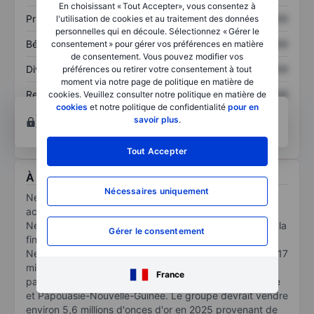
En choisissant « Tout Accepter», vous consentez à
Prix / ventes
XXXXXXX
XXXXXXX
l'utilisation de cookies et au traitement des données
personnelles qui en découle. Sélectionnez « Gérer le
Bénéfice par action
XXXXXXX
XXXXXXX
consentement » pour gérer vos préférences en matière
de consentement. Vous pouvez modifier vos
Dividende par action
XXXXXXX
XXXXXXX
préférences ou retirer votre consentement à tout
moment via notre page de politique en matière de
Rendement des
XXXXXXX
XXXXXXX
cookies. Veuillez consulter notre politique en matière de
cookies
et notre politique de confidentialité
pour en
capitaux propres
Ouvrir un compte
pour accéder à d’autres outils
savoir plus
.
techniques et d’analyses.
Tout Accepter
À propos Newmont Mining Corp.
Nécessaires uniquement
Newmont, plus grand producteur d'or au monde, a
acheté Goldcorp en 2019, et a regroupé ses mines du
Nevada dans une JV avec son concurrent Barrick vers la
Gérer le consentement
fin de l'année, et il a aussi acheté son concurrent
Newcrest en novembre 2023. Son portefeuille compte 17
mines détenues en totalité ou en majorité et des
France
participations dans 2 JV en Amérique, Afrique, Australie
et Papouasie-Nouvelle-Guinée. Le groupe devrait vendre
environ 5,6 millions d'onces d'or en 2025 provenant de