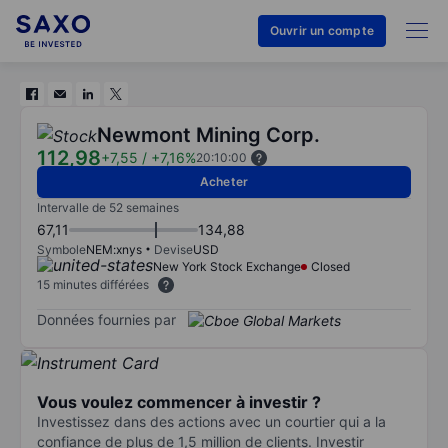
Ouvrir un compte
Newmont Mining Corp.
112,98
+7,55
/
+7,16%
20:10:00
Acheter
Intervalle de 52 semaines
67,11
134,88
Symbole
NEM:xnys
Devise
USD
New York Stock Exchange
Closed
15 minutes différées
Données fournies par
Vous voulez commencer à investir ?
Investissez dans des actions avec un courtier qui a la
confiance de plus de 1,5 million de clients. Investir