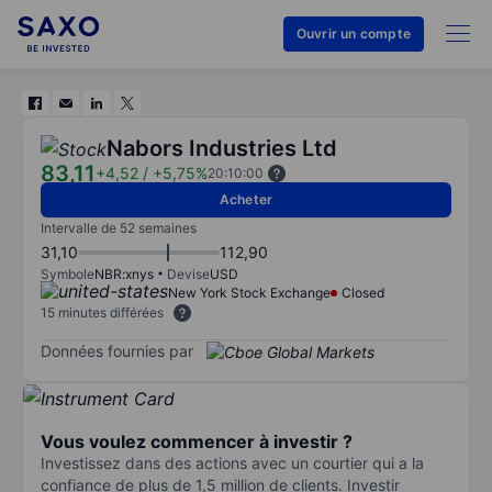
Ouvrir un compte
Nabors Industries Ltd
83,11
+4,52
/
+5,75%
20:10:00
Acheter
Intervalle de 52 semaines
31,10
112,90
Symbole
NBR:xnys
Devise
USD
New York Stock Exchange
Closed
15 minutes différées
Données fournies par
Vous voulez commencer à investir ?
Investissez dans des actions avec un courtier qui a la
confiance de plus de 1,5 million de clients. Investir