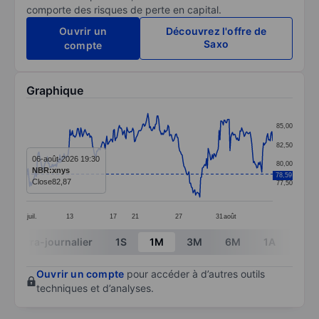
comporte des risques de perte en capital.
Ouvrir un
Découvrez l'offre de
Saxo
compte
Graphique
Chart
85,00
Line chart with 295 data points.
82,50
The chart has 1 X axis displaying categories.
06-août-2026 19:30
80,00
NBR:xnys
78,59
The chart has 1 Y axis displaying values. Data ranges
Close
82,87
77,50
juil.
13
17
21
27
31
août
End of interactive chart.
Intra-journalier
1S
1M
3M
6M
1A
3A
Ouvrir un compte
pour accéder à d’autres outils
techniques et d’analyses.