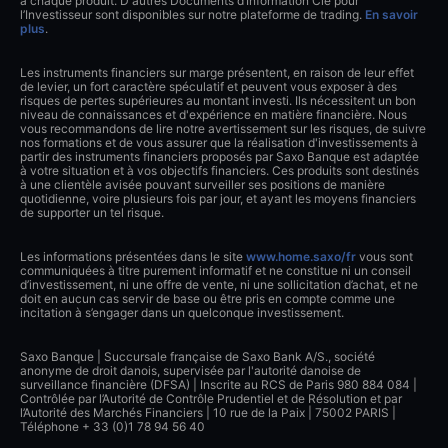
à chaque produit. D'autres Documents d’Information Clé pour
l’Investisseur sont disponibles sur notre plateforme de trading.
En savoir
plus
.
Les instruments financiers sur marge présentent, en raison de leur effet
de levier, un fort caractère spéculatif et peuvent vous exposer à des
risques de pertes supérieures au montant investi. Ils nécessitent un bon
niveau de connaissances et d'expérience en matière financière. Nous
vous recommandons de lire notre avertissement sur les risques, de suivre
nos formations et de vous assurer que la réalisation d'investissements à
partir des instruments financiers proposés par Saxo Banque est adaptée
à votre situation et à vos objectifs financiers. Ces produits sont destinés
à une clientèle avisée pouvant surveiller ses positions de manière
quotidienne, voire plusieurs fois par jour, et ayant les moyens financiers
de supporter un tel risque.
Les informations présentées dans le site
www.home.saxo/fr
vous sont
communiquées à titre purement informatif et ne constitue ni un conseil
d’investissement, ni une offre de vente, ni une sollicitation d’achat, et ne
doit en aucun cas servir de base ou être pris en compte comme une
incitation à s’engager dans un quelconque investissement.
Saxo Banque | Succursale française de Saxo Bank A/S., société
anonyme de droit danois, supervisée par l'autorité danoise de
surveillance financière (DFSA) | Inscrite au RCS de Paris 980 884 084 |
Contrôlée par l’Autorité de Contrôle Prudentiel et de Résolution et par
l’Autorité des Marchés Financiers | 10 rue de la Paix | 75002 PARIS |
Téléphone + 33 (0)1 78 94 56 40