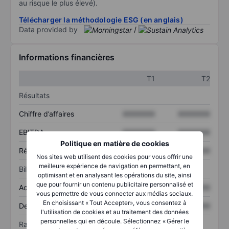
au risque le plus élevé).
Télécharger la méthodologie ESG (en anglais)
Data provided by
/
Informations financières
T1
T2
Résultats
Chiffre d’affaires
XXXXXXX
XXXXXXX
EBITDA
XXXXXXX
XXXXXXX
Politique en matière de cookies
Résultat net
XXXXXXX
XXXXXXX
Nos sites web utilisent des cookies pour vous offrir une
meilleure expérience de navigation en permettant, en
Bilan
optimisant et en analysant les opérations du site, ainsi
que pour fournir un contenu publicitaire personnalisé et
Actif total
XXXXXXX
XXXXXXX
vous permettre de vous connecter aux médias sociaux.
En choisissant « Tout Accepter», vous consentez à
Dette totale
XXXXXXX
XXXXXXX
l'utilisation de cookies et au traitement des données
personnelles qui en découle. Sélectionnez « Gérer le
Ratios