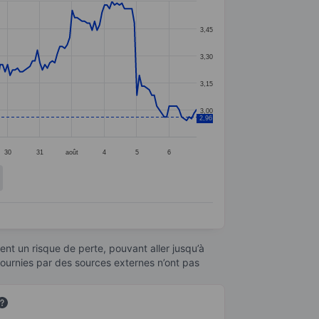
3,45
3,30
3,15
3,00
2,96
30
31
août
4
5
6
nt un risque de perte, pouvant aller jusqu’à
fournies par des sources externes n’ont pas