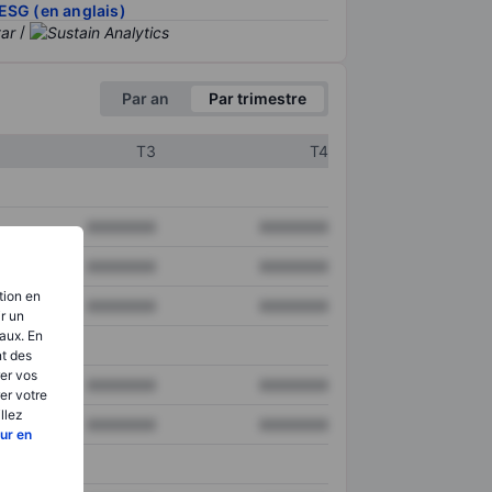
ESG (en anglais)
/
Par an
Par trimestre
T3
T4
XXXXXXX
XXXXXXX
XXXXXXX
XXXXXXX
tion en
XXXXXXX
XXXXXXX
ir un
aux. En
nt des
er vos
XXXXXXX
XXXXXXX
er votre
llez
XXXXXXX
XXXXXXX
ur en