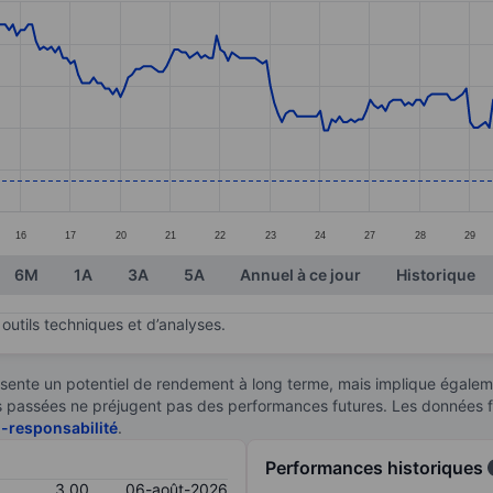
ories.
s. Data ranges from 2.94 to 3.6.
16
17
20
21
22
23
24
27
28
29
6M
1A
3A
5A
Annuel à ce jour
Historique
outils techniques et d’analyses.
sente un potentiel de rendement à long terme, mais implique égaleme
ces passées ne préjugent pas des performances futures. Les données 
n-responsabilité
.
Performances historiques
3,00
06-août-2026