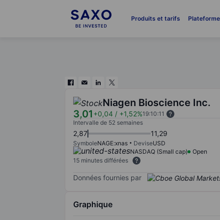
Produits et tarifs
Plateform
Niagen Bioscience Inc.
3,01
+0,04
/
+1,52%
19:10:11
Intervalle de 52 semaines
2,87
11,29
Symbole
NAGE:xnas
Devise
USD
NASDAQ (Small cap)
Open
15 minutes différées
Données fournies par
Graphique
Chart