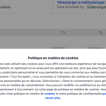
Télécharger la méthodologie 
Data provided by
T1
T2
XXXXXXX
XXXXXXX
XXXXXXX
XXXXXXX
Politique en matière de cookies
tes web utilisent des cookies pour vous offrir une meilleure expérience de naviga
XXXXXXX
XXXXXXX
ettant, en optimisant et en analysant les opérations du site, ainsi que pour fourn
u publicitaire personnalisé et vous permettre de vous connecter aux médias soci
issant « Tout Accepter», vous consentez à l'utilisation de cookies et au traiteme
es personnelles qui en découle. Sélectionnez « Gérer le consentement » pour gér
XXXXXXX
XXXXXXX
nces en matière de consentement. Vous pouvez modifier vos préférences ou retir
sentement à tout moment via notre page de politique en matière de cookies. Veui
XXXXXXX
XXXXXXX
lter notre politique en matière de
cookies
et notre politique de confidentialité
po
savoir plus
.