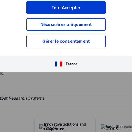
XXXXXXX
XXXXXXX
Tout Accepter
XXXXXXX
XXXXXXX
Nécessaires uniquement
XXXXXXX
XXXXXXX
Ouvrir un compte
pour accéder à d
XXXXXXX
XXXXXXX
Gérer le consentement
(nicotinamide adenine dinucleotide) science and healthy-aging resear
France
boosting solutions. It is is clinically proven to increase NAD+ levels 
ds.
Innovative Solutions and
Byrna Technolog
Support Inc.