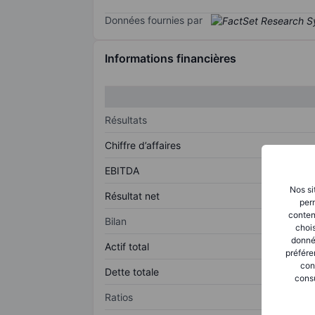
Données fournies par
Informations financières
Résultats
Chiffre d’affaires
EBITDA
Nos si
Résultat net
perm
conten
Bilan
chois
donné
Actif total
préfére
con
Dette totale
consu
Ratios