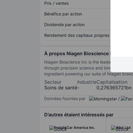
Prix / ventes
Bénéfice par action
Dividende par action
Rendement des capitaux propres
À propos Niagen Bioscience Inc.
Niagen Bioscience Inc is the leader in NAD+ 
through precision science and innovative NAD+-
ingredient powering our suite of Niagen bran
Secteur
Industrie
Capitalisation
Soins de santé
-
0,276365721bn
Données fournies par
/
D’autres étaient intéressés par
FreightCar America Inc.
Allot Ltd