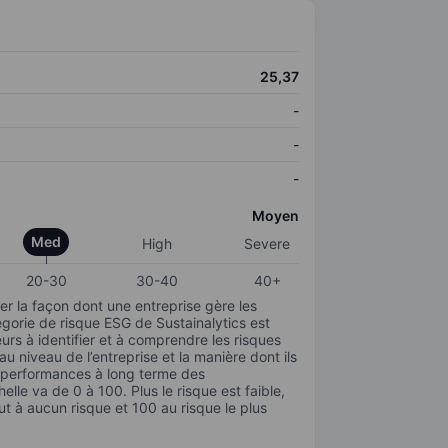
25,37
-
-
-
Moyen
Med
High
Severe
20-30
30-40
40+
r la façon dont une entreprise gère les
gorie de risque ESG de Sustainalytics est
urs à identifier et à comprendre les risques
 niveau de l’entreprise et la manière dont ils
s performances à long terme des
elle va de 0 à 100. Plus le risque est faible,
ut à aucun risque et 100 au risque le plus