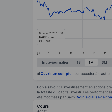
Line chart with 294 data points.
The chart has 1 X axis displaying categ
The chart has 1 Y axis displaying value
06-août-2026 19:00
NAGE:xnas
Close
3,00
juil.
8
9
10
13
14
15
End of interactive chart.
Intra-journalier
1S
1M
3M
Ouvrir un compte
pour accéder à d’autres 
Bon à savoir :
L’investissement en actions pré
la totalité du capital investi. Les performan
été modifiées par Saxo.
Voir la clause de no
Cours
Achat