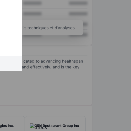
XXXXXXX
XXXXXXX
XXXXXXX
XXXXXXX
XXXXXXX
XXXXXXX
’autres outils techniques et d’analyses.
XXXXXXX
XXXXXXX
ch. It is dedicated to advancing healthspan
efficiently and effectively, and is the key
ies Inc.
GEN Restaurant Group Inc