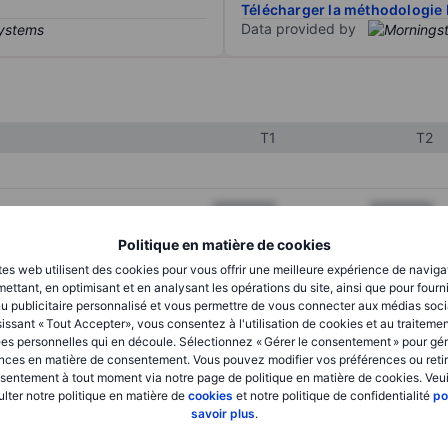
Télécharger la méthodologie 
Data provided by
T1
T2
XXXXXXX
XXXXXXX
XXXXXXX
XXXXXXX
Politique en matière de cookies
tes web utilisent des cookies pour vous offrir une meilleure expérience de naviga
XXXXXXX
XXXXXXX
ettant, en optimisant et en analysant les opérations du site, ainsi que pour fourn
u publicitaire personnalisé et vous permettre de vous connecter aux médias soci
issant « Tout Accepter», vous consentez à l'utilisation de cookies et au traiteme
es personnelles qui en découle. Sélectionnez « Gérer le consentement » pour gér
XXXXXXX
XXXXXXX
nces en matière de consentement. Vous pouvez modifier vos préférences ou retir
sentement à tout moment via notre page de politique en matière de cookies. Veui
XXXXXXX
XXXXXXX
lter notre politique en matière de
cookies
et notre politique de confidentialité
po
savoir plus
.