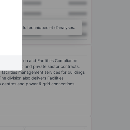
XXXXXXX
XXXXXXX
XXXXXXX
XXXXXXX
XXXXXXX
XXXXXXX
’autres outils techniques et d’analyses.
XXXXXXX
XXXXXXX
Transformation and Facilities Compliance
cross public and private sector contracts,
 facilities management services for buildings
e division also delivers Facilities
ta centres and power & grid connections.