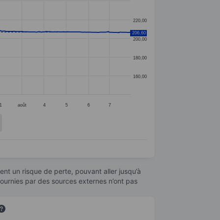
220,00
206,60
200,00
180,00
160,00
1
août
4
5
6
7
nt un risque de perte, pouvant aller jusqu’à
fournies par des sources externes n’ont pas