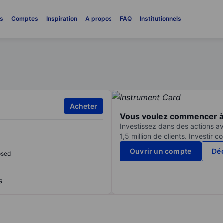
es
Comptes
Inspiration
A propos
FAQ
Institutionnels
Acheter
Vous voulez commencer à 
Investissez dans des actions av
1,5 million de clients. Investir 
Ouvrir un compte
Déc
osed