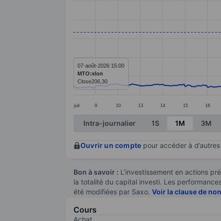
Line chart with 381 data points.
The chart has 1 X axis displaying categ
The chart has 1 Y axis displaying value
07-août-2026 15:00
MTO:xlon
Close
206,30
juil.
9
10
13
14
15
16
End of interactive chart.
Intra-journalier
1S
1M
3M
Ouvrir un compte
pour accéder à d’autres 
Bon à savoir :
L’investissement en actions pré
la totalité du capital investi. Les performan
été modifiées par Saxo.
Voir la clause de no
Cours
Achat