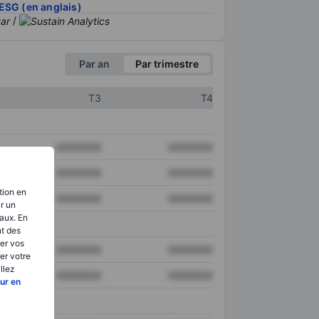
ESG (en anglais)
/
Par an
Par trimestre
T3
T4
XXXXXXX
XXXXXXX
XXXXXXX
XXXXXXX
tion en
XXXXXXX
XXXXXXX
ir un
aux. En
nt des
er vos
XXXXXXX
XXXXXXX
er votre
llez
XXXXXXX
XXXXXXX
ur en