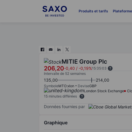
Produits et tarifs
Plateform
MITIE Group Plc
206,20
-0,40
/
-0,19%
15:35:03
Intervalle de 52 semaines
135,00
214,00
Symbole
MTO:xlon
Devise
GBP
London Stock Exchange
Cl
15 minutes différées
Données fournies par
Graphique
Chart