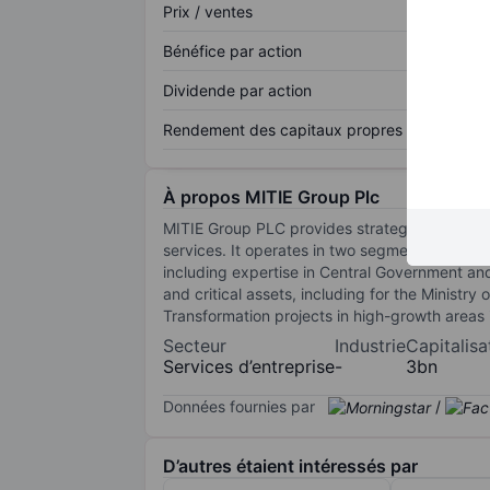
Prix / ventes
Bénéfice par action
Dividende par action
Rendement des capitaux propres
À propos MITIE Group Plc
MITIE Group PLC provides strategic outsourci
services. It operates in two segments namely
including expertise in Central Government and
and critical assets, including for the Ministr
Transformation projects in high-growth areas 
Secteur
Industrie
Capitalisa
Services d’entreprise
-
3bn
Données fournies par
/
D’autres étaient intéressés par