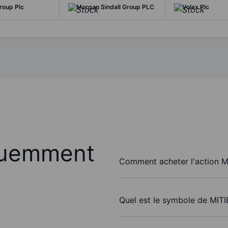
roup Plc
Morgan Sindall Group PLC
Volex Plc
quemment
Comment acheter l'action M
Quel est le symbole de MITI