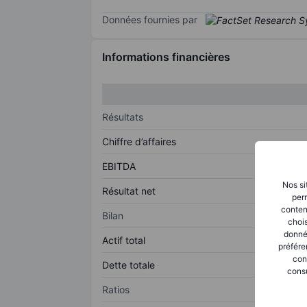
Données fournies par
Informations financières
Résultats
Chiffre d’affaires
EBITDA
Nos si
Résultat net
perm
conten
Bilan
chois
donné
Actif total
préfére
con
Dette totale
consu
Ratios