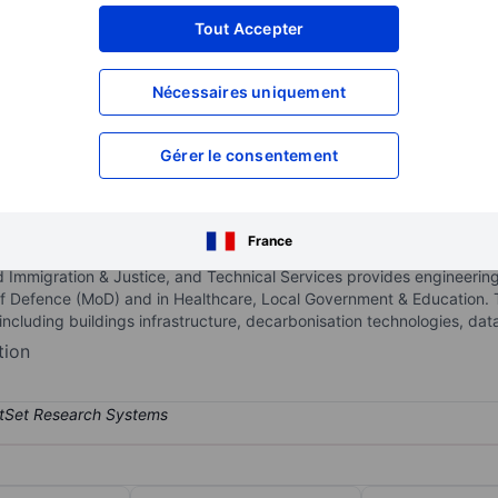
XXXXXXX
XXXXXXX
Tout Accepter
XXXXXXX
XXXXXXX
Nécessaires uniquement
XXXXXXX
XXXXXXX
Ouvrir un compte
pour accéder à d
XXXXXXX
XXXXXXX
Gérer le consentement
ng services. The company delivers Facilities Management, Facilities 
France
 Business Services segment provides security and hygiene services a
 Immigration & Justice, and Technical Services provides engineering
y of Defence (MoD) and in Healthcare, Local Government & Education. Th
including buildings infrastructure, decarbonisation technologies, da
tion