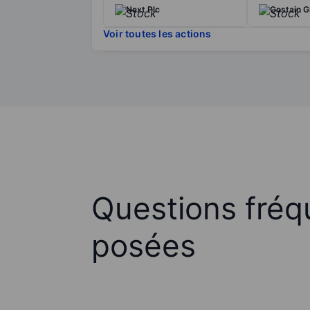
Next Plc
Costain G
Voir toutes les actions
Questions fré
posées